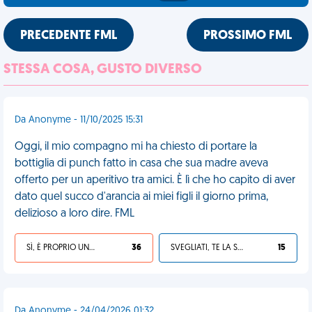
PRECEDENTE FML
PROSSIMO FML
STESSA COSA, GUSTO DIVERSO
Da Anonyme - 11/10/2025 15:31
Oggi, il mio compagno mi ha chiesto di portare la
bottiglia di punch fatto in casa che sua madre aveva
offerto per un aperitivo tra amici. È lì che ho capito di aver
dato quel succo d'arancia ai miei figli il giorno prima,
delizioso a loro dire. FML
SÌ, È PROPRIO UNA VDM!
36
SVEGLIATI, TE LA SEI CERCATA!
15
Da Anonyme - 24/04/2026 01:32