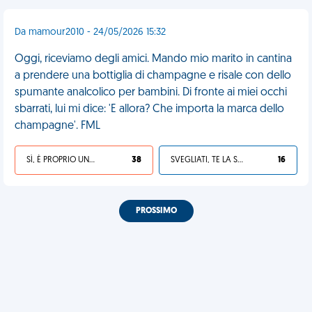
Da mamour2010 - 24/05/2026 15:32
Oggi, riceviamo degli amici. Mando mio marito in cantina
a prendere una bottiglia di champagne e risale con dello
spumante analcolico per bambini. Di fronte ai miei occhi
sbarrati, lui mi dice: 'E allora? Che importa la marca dello
champagne'. FML
SÌ, È PROPRIO UNA VDM!
38
SVEGLIATI, TE LA SEI CERCATA!
16
PROSSIMO