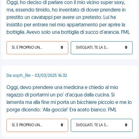
Oggi, ho deciso di parlare con il mio vicino super sexy,
ma, essendo timido, ho inventato di dover prendere in
prestito un cavatappi per avere un pretesto. Lui ha
insistito per entrare nel mio appartamento per aprire la
bottiglia. Avevo solo una bottiglia di succo d'arancia. FML
SÌ, È PROPRIO UNA VDM!
0
SVEGLIATI, TE LA SEI CERCATA!
0
Da soph_fiie - 03/03/2025 16:32
Oggi, devo prendere una medicina e chiedo al mio
ragazzo di portarmi un po' d'acqua dalla cucina. Si
lamenta ma alla fine mi porta un bicchiere piccolo e me lo
porge dicendo: 'Alla goccia!' Era aceto bianco. FML
SÌ, È PROPRIO UNA VDM!
0
SVEGLIATI, TE LA SEI CERCATA!
0