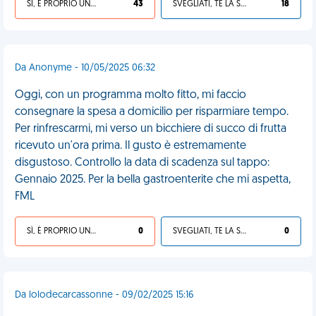
SÌ, È PROPRIO UNA VDM!
43
SVEGLIATI, TE LA SEI CERCATA!
18
Da Anonyme - 10/05/2025 06:32
Oggi, con un programma molto fitto, mi faccio
consegnare la spesa a domicilio per risparmiare tempo.
Per rinfrescarmi, mi verso un bicchiere di succo di frutta
ricevuto un'ora prima. Il gusto è estremamente
disgustoso. Controllo la data di scadenza sul tappo:
Gennaio 2025. Per la bella gastroenterite che mi aspetta,
FML
SÌ, È PROPRIO UNA VDM!
0
SVEGLIATI, TE LA SEI CERCATA!
0
Da lolodecarcassonne - 09/02/2025 15:16