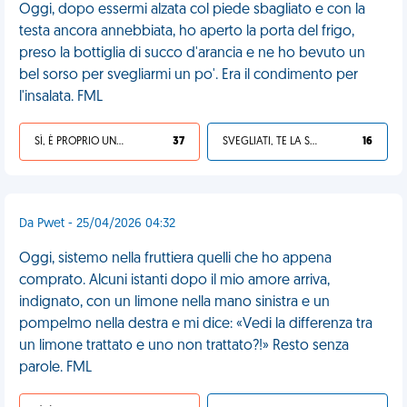
Oggi, dopo essermi alzata col piede sbagliato e con la
testa ancora annebbiata, ho aperto la porta del frigo,
preso la bottiglia di succo d'arancia e ne ho bevuto un
bel sorso per svegliarmi un po'. Era il condimento per
l'insalata. FML
SÌ, È PROPRIO UNA VDM!
37
SVEGLIATI, TE LA SEI CERCATA!
16
Da Pwet - 25/04/2026 04:32
Oggi, sistemo nella fruttiera quelli che ho appena
comprato. Alcuni istanti dopo il mio amore arriva,
indignato, con un limone nella mano sinistra e un
pompelmo nella destra e mi dice: «Vedi la differenza tra
un limone trattato e uno non trattato?!» Resto senza
parole. FML