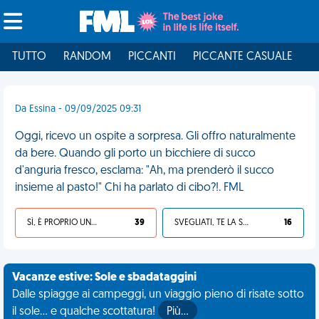
TUTTO
RANDOM
PICCANTI
PICCANTE CASUALE
I
Da Essina - 09/09/2025 09:31
Oggi, ricevo un ospite a sorpresa. Gli offro naturalmente
da bere. Quando gli porto un bicchiere di succo
d'anguria fresco, esclama: "Ah, ma prenderò il succo
insieme al pasto!" Chi ha parlato di cibo?!. FML
SÌ, È PROPRIO UNA VDM!
39
SVEGLIATI, TE LA SEI CERCATA!
16
Vacanze estive: Sole e sbadataggini
Dalle spiagge ai campeggi, un viaggio pieno di risate sotto
il sole... e qualche scottatura!
Più…