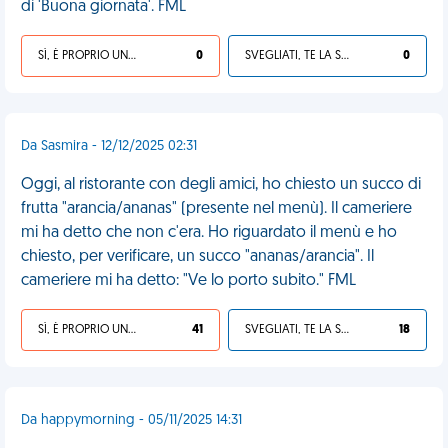
di 'Buona giornata'. FML
SÌ, È PROPRIO UNA VDM!
0
SVEGLIATI, TE LA SEI CERCATA!
0
Da Sasmira - 12/12/2025 02:31
Oggi, al ristorante con degli amici, ho chiesto un succo di
frutta "arancia/ananas" (presente nel menù). Il cameriere
mi ha detto che non c'era. Ho riguardato il menù e ho
chiesto, per verificare, un succo "ananas/arancia". Il
cameriere mi ha detto: "Ve lo porto subito." FML
SÌ, È PROPRIO UNA VDM!
41
SVEGLIATI, TE LA SEI CERCATA!
18
Da happymorning - 05/11/2025 14:31