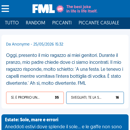
TUTTO
RANDOM
PICCANTI
PICCANTE CASUALE
I
Da Anonyme - 25/05/2026 15:32
Oggi, presento il mio ragazzo ai miei genitori. Durante il
pranzo, mio padre chiede dove ci siamo incontrati. Il mio
ragazzo risponde, molto schietto: 'A una festa. Le tenevo i
capelli mentre vomitava l'intera bottiglia di vodka. È stato
divertente.' Ah sì, molto divertente. FML
SÌ, È PROPRIO UNA VDM!
35
SVEGLIATI, TE LA SEI CERCATA!
16
Estate: Sole, mare e errori
Aneddoti estivi dove splende il sole... e le gaffe non sono