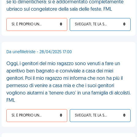
se lo dimenticherà: si è addormentato completamente
ubriaco sul congelatore della sala delle feste. FML
SÌ, È PROPRIO UNA VDM!
0
SVEGLIATI, TE LA SEI CERCATA!
0
Da unefilletriste - 28/04/2025 17:00
Oggi, i genitori del mio ragazzo sono venuti a fare un
aperitivo ben bagnato e conviviale a casa dei miei
genitori. Poi il mio ragazzo mi informa che non ha più il
permesso di venire a casa mia e che i suoi genitori
vogliono aiutarmi a 'tenere duro' in una famiglia di alcolisti.
FML
SÌ, È PROPRIO UNA VDM!
0
SVEGLIATI, TE LA SEI CERCATA!
0