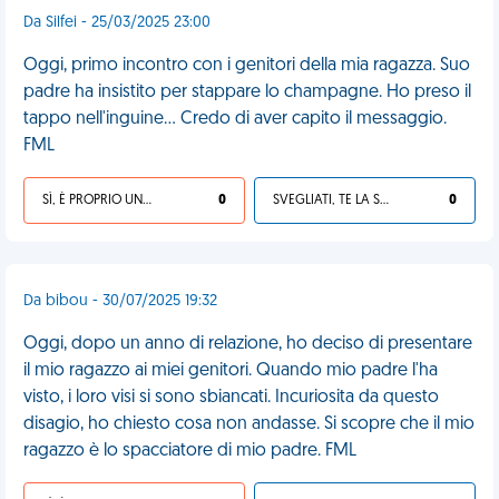
Da Silfei - 25/03/2025 23:00
Oggi, primo incontro con i genitori della mia ragazza. Suo
padre ha insistito per stappare lo champagne. Ho preso il
tappo nell'inguine... Credo di aver capito il messaggio.
FML
SÌ, È PROPRIO UNA VDM!
0
SVEGLIATI, TE LA SEI CERCATA!
0
Da bibou - 30/07/2025 19:32
Oggi, dopo un anno di relazione, ho deciso di presentare
il mio ragazzo ai miei genitori. Quando mio padre l'ha
visto, i loro visi si sono sbiancati. Incuriosita da questo
disagio, ho chiesto cosa non andasse. Si scopre che il mio
ragazzo è lo spacciatore di mio padre. FML