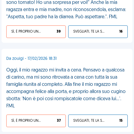
sono tornato! Ho una sorpresa per voi!" Anche la mia
ragazza entra e mia madre, non riconoscendola, esclama:
"Aspetta, tuo padre ha la diarrea. Può aspettare.". FML
SÌ, È PROPRIO UNA VDM!
39
SVEGLIATI, TE LA SEI CERCATA!
16
Da zouigi - 17/02/2026 18:31
Oggi, il mio ragazzo mi invita a cena. Pensavo a qualcosa
di carino, ma mi sono ritrovata a cena con tutta la sua
famiglia riunita al completo. Alla fine il mio ragazzo mi
accompagna felice alla porta, e proprio allora suo cugino
sbotta: 'Non è poi così rompiscatole come diceva lui...'.
FML
SÌ, È PROPRIO UNA VDM!
37
SVEGLIATI, TE LA SEI CERCATA!
15