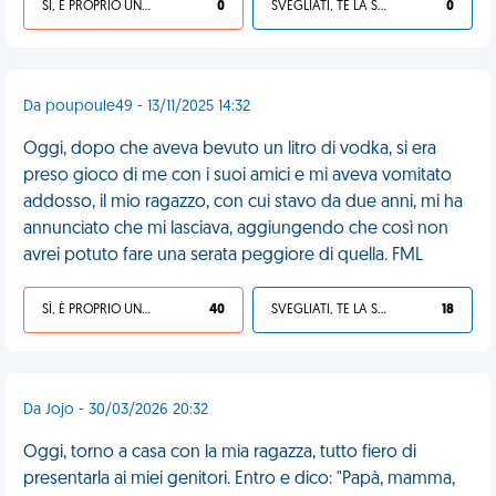
SÌ, È PROPRIO UNA VDM!
0
SVEGLIATI, TE LA SEI CERCATA!
0
Da poupoule49 - 13/11/2025 14:32
Oggi, dopo che aveva bevuto un litro di vodka, si era
preso gioco di me con i suoi amici e mi aveva vomitato
addosso, il mio ragazzo, con cui stavo da due anni, mi ha
annunciato che mi lasciava, aggiungendo che così non
avrei potuto fare una serata peggiore di quella. FML
SÌ, È PROPRIO UNA VDM!
40
SVEGLIATI, TE LA SEI CERCATA!
18
Da Jojo - 30/03/2026 20:32
Oggi, torno a casa con la mia ragazza, tutto fiero di
presentarla ai miei genitori. Entro e dico: "Papà, mamma,