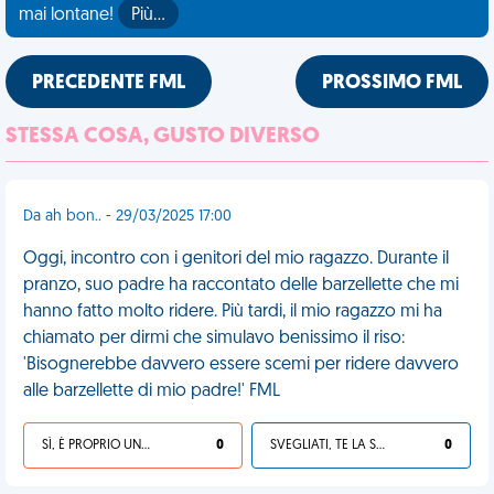
mai lontane!
Più…
PRECEDENTE FML
PROSSIMO FML
STESSA COSA, GUSTO DIVERSO
Da ah bon.. - 29/03/2025 17:00
Oggi, incontro con i genitori del mio ragazzo. Durante il
pranzo, suo padre ha raccontato delle barzellette che mi
hanno fatto molto ridere. Più tardi, il mio ragazzo mi ha
chiamato per dirmi che simulavo benissimo il riso:
'Bisognerebbe davvero essere scemi per ridere davvero
alle barzellette di mio padre!' FML
SÌ, È PROPRIO UNA VDM!
0
SVEGLIATI, TE LA SEI CERCATA!
0