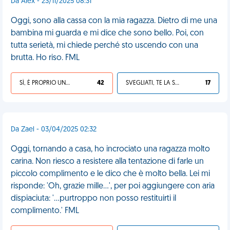
Da Alex - 23/11/2025 08:31
Oggi, sono alla cassa con la mia ragazza. Dietro di me una
bambina mi guarda e mi dice che sono bello. Poi, con
tutta serietà, mi chiede perché sto uscendo con una
brutta. Ho riso. FML
SÌ, È PROPRIO UNA VDM!
42
SVEGLIATI, TE LA SEI CERCATA!
17
Da Zael - 03/04/2025 02:32
Oggi, tornando a casa, ho incrociato una ragazza molto
carina. Non riesco a resistere alla tentazione di farle un
piccolo complimento e le dico che è molto bella. Lei mi
risponde: 'Oh, grazie mille...', per poi aggiungere con aria
dispiaciuta: '...purtroppo non posso restituirti il
complimento.' FML