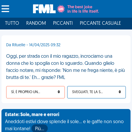
TUTTO
RANDOM
PICCANTI
PICCANTE CASUALE
I
Da Rituelle - 14/04/2025 09:32
Oggi, per strada con il mio ragazzo, incrociamo una
donna che lo spoglia con lo sguardo. Quando glielo
faccio notare, mi risponde: 'Non me ne frega niente, è più
brutta di te.' Eh... grazie? FML
SÌ, È PROPRIO UNA VDM!
0
SVEGLIATI, TE LA SEI CERCATA!
0
Estate: Sole, mare e errori
Aneddoti estivi dove splende il sole... e le gaffe non sono
mai lontane!
Più…