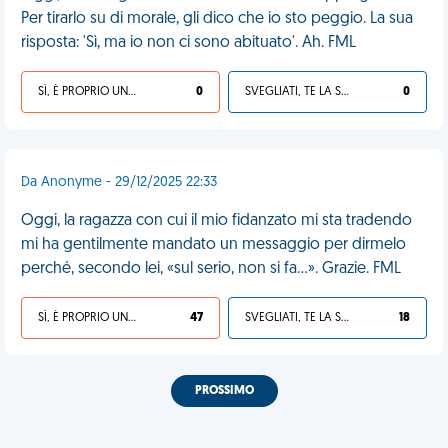
Per tirarlo su di morale, gli dico che io sto peggio. La sua
risposta: 'Sì, ma io non ci sono abituato'. Ah. FML
SÌ, È PROPRIO UNA VDM!
0
SVEGLIATI, TE LA SEI CERCATA!
0
Da Anonyme - 29/12/2025 22:33
Oggi, la ragazza con cui il mio fidanzato mi sta tradendo
mi ha gentilmente mandato un messaggio per dirmelo
perché, secondo lei, «sul serio, non si fa…». Grazie. FML
SÌ, È PROPRIO UNA VDM!
47
SVEGLIATI, TE LA SEI CERCATA!
18
PROSSIMO