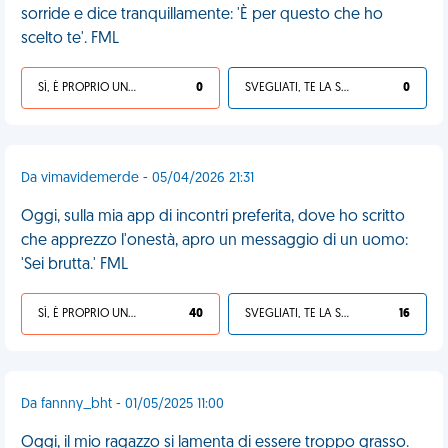
sorride e dice tranquillamente: 'È per questo che ho
scelto te'. FML
SÌ, È PROPRIO UNA VDM!
0
SVEGLIATI, TE LA SEI CERCATA!
0
Da vimavidemerde - 05/04/2026 21:31
Oggi, sulla mia app di incontri preferita, dove ho scritto
che apprezzo l'onestà, apro un messaggio di un uomo:
'Sei brutta.' FML
SÌ, È PROPRIO UNA VDM!
40
SVEGLIATI, TE LA SEI CERCATA!
16
Da fannny_bht - 01/05/2025 11:00
Oggi, il mio ragazzo si lamenta di essere troppo grasso.