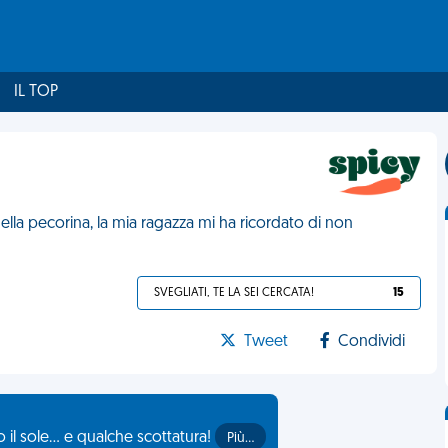
IL TOP
ella pecorina, la mia ragazza mi ha ricordato di non
SVEGLIATI, TE LA SEI CERCATA!
15
Tweet
Condividi
il sole... e qualche scottatura!
Più…