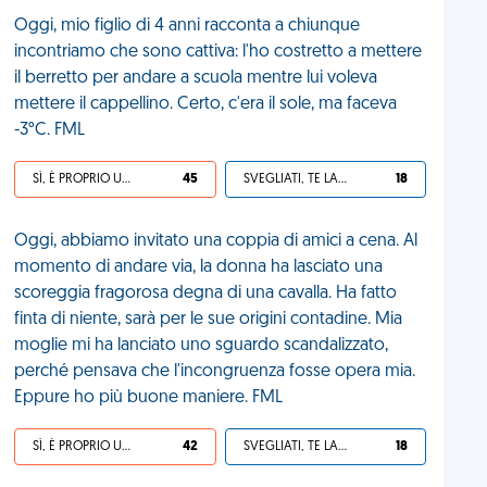
Oggi, mio figlio di 4 anni racconta a chiunque
incontriamo che sono cattiva: l'ho costretto a mettere
il berretto per andare a scuola mentre lui voleva
mettere il cappellino. Certo, c'era il sole, ma faceva
-3°C. FML
SÌ, È PROPRIO UNA VDM!
45
SVEGLIATI, TE LA SEI CERCATA!
18
Oggi, abbiamo invitato una coppia di amici a cena. Al
momento di andare via, la donna ha lasciato una
scoreggia fragorosa degna di una cavalla. Ha fatto
finta di niente, sarà per le sue origini contadine. Mia
moglie mi ha lanciato uno sguardo scandalizzato,
perché pensava che l'incongruenza fosse opera mia.
Eppure ho più buone maniere. FML
SÌ, È PROPRIO UNA VDM!
42
SVEGLIATI, TE LA SEI CERCATA!
18