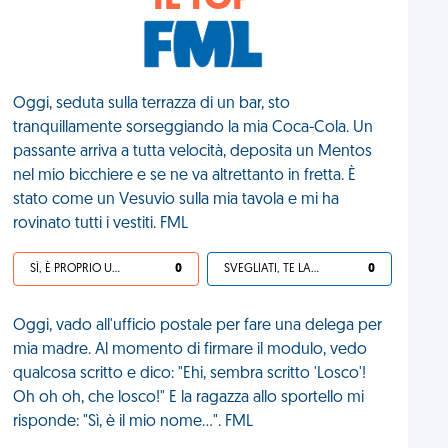
IL TOP
Oggi, seduta sulla terrazza di un bar, sto
tranquillamente sorseggiando la mia Coca-Cola. Un
passante arriva a tutta velocità, deposita un Mentos
nel mio bicchiere e se ne va altrettanto in fretta. È
stato come un Vesuvio sulla mia tavola e mi ha
rovinato tutti i vestiti. FML
SÌ, È PROPRIO UNA VDM!
0
SVEGLIATI, TE LA SEI CERCATA!
0
Oggi, vado all'ufficio postale per fare una delega per
mia madre. Al momento di firmare il modulo, vedo
qualcosa scritto e dico: "Ehi, sembra scritto 'Losco'!
Oh oh oh, che losco!" E la ragazza allo sportello mi
risponde: "Sì, è il mio nome...". FML