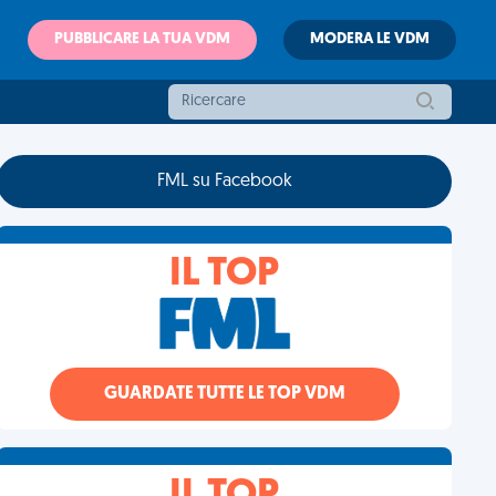
PUBBLICARE LA TUA VDM
MODERA LE VDM
FML su Facebook
IL TOP
GUARDATE TUTTE LE TOP VDM