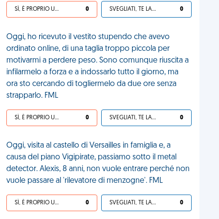
SÌ, È PROPRIO UNA VDM!
0
SVEGLIATI, TE LA SEI CERCATA!
0
Oggi, ho ricevuto il vestito stupendo che avevo
ordinato online, di una taglia troppo piccola per
motivarmi a perdere peso. Sono comunque riuscita a
infilarmelo a forza e a indossarlo tutto il giorno, ma
ora sto cercando di togliermelo da due ore senza
strapparlo. FML
SÌ, È PROPRIO UNA VDM!
0
SVEGLIATI, TE LA SEI CERCATA!
0
Oggi, visita al castello di Versailles in famiglia e, a
causa del piano Vigipirate, passiamo sotto il metal
detector. Alexis, 8 anni, non vuole entrare perché non
vuole passare al 'rilevatore di menzogne'. FML
SÌ, È PROPRIO UNA VDM!
0
SVEGLIATI, TE LA SEI CERCATA!
0