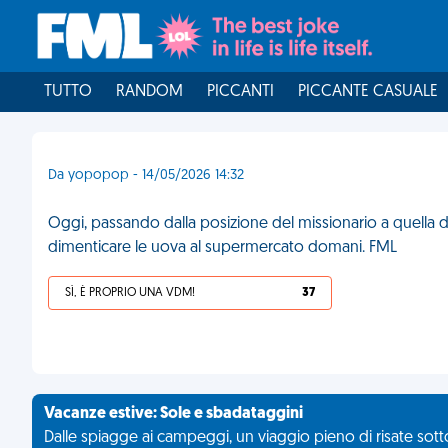
TUTTO
RANDOM
PICCANTI
PICCANTE CASUALE
Da yopopop - 14/05/2026 14:32
Oggi, passando dalla posizione del missionario a quella d
dimenticare le uova al supermercato domani. FML
SÌ, È PROPRIO UNA VDM!
37
Vacanze estive: Sole e sbadataggini
Dalle spiagge ai campeggi, un viaggio pieno di risate sotto 