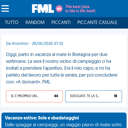
TUTTO
RANDOM
PICCANTI
PICCANTE CASUALE
I
Da Anonimo - 28/06/2026 07:32
Oggi, parto in vacanza al mare in Bretagna per due
settimane. La sera il nostro vicino di campeggio ci ha
invitati a prendere l'aperitivo. Era il mio capo, e mi ha
parlato del lavoro per tutta la serata, per poi concludere
con: «A domani!». FML
SÌ, È PROPRIO UNA VDM!
44
SVEGLIATI, TE LA SEI CERCATA!
18
Vacanze estive: Sole e sbadataggini
Dalle spiagge ai campeggi, un viaggio pieno di risate sotto