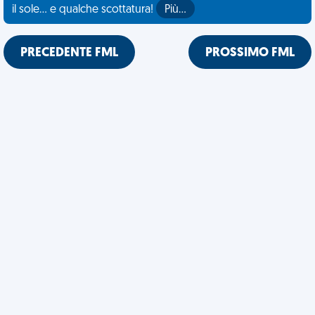
il sole... e qualche scottatura!
Più…
PRECEDENTE FML
PROSSIMO FML