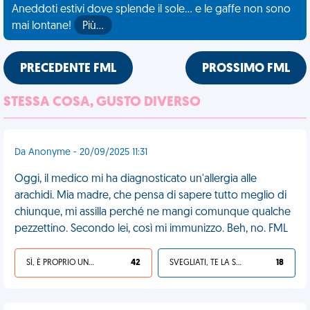
Aneddoti estivi dove splende il sole... e le gaffe non sono
mai lontane!
Più…
PRECEDENTE FML
PROSSIMO FML
STESSA COSA, GUSTO DIVERSO
Da Anonyme - 20/09/2025 11:31
Oggi, il medico mi ha diagnosticato un'allergia alle
arachidi. Mia madre, che pensa di sapere tutto meglio di
chiunque, mi assilla perché ne mangi comunque qualche
pezzettino. Secondo lei, così mi immunizzo. Beh, no. FML
SÌ, È PROPRIO UNA VDM!
42
SVEGLIATI, TE LA SEI CERCATA!
18