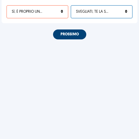
SÌ, È PROPRIO UNA VDM!
0
SVEGLIATI, TE LA SEI CERCATA!
0
PROSSIMO