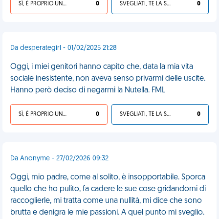
SÌ, È PROPRIO UNA VDM!
0
SVEGLIATI, TE LA SEI CERCATA!
0
Da desperategirl - 01/02/2025 21:28
Oggi, i miei genitori hanno capito che, data la mia vita
sociale inesistente, non aveva senso privarmi delle uscite.
Hanno però deciso di negarmi la Nutella. FML
SÌ, È PROPRIO UNA VDM!
0
SVEGLIATI, TE LA SEI CERCATA!
0
Da Anonyme - 27/02/2026 09:32
Oggi, mio padre, come al solito, è insopportabile. Sporca
quello che ho pulito, fa cadere le sue cose gridandomi di
raccoglierle, mi tratta come una nullità, mi dice che sono
brutta e denigra le mie passioni. A quel punto mi sveglio.