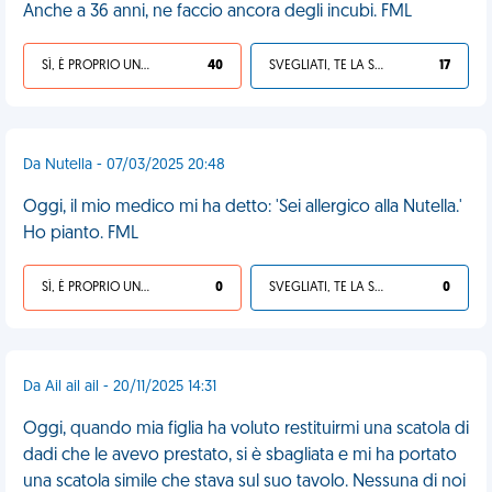
Anche a 36 anni, ne faccio ancora degli incubi. FML
SÌ, È PROPRIO UNA VDM!
40
SVEGLIATI, TE LA SEI CERCATA!
17
Da Nutella - 07/03/2025 20:48
Oggi, il mio medico mi ha detto: 'Sei allergico alla Nutella.'
Ho pianto. FML
SÌ, È PROPRIO UNA VDM!
0
SVEGLIATI, TE LA SEI CERCATA!
0
Da Ail ail ail - 20/11/2025 14:31
Oggi, quando mia figlia ha voluto restituirmi una scatola di
dadi che le avevo prestato, si è sbagliata e mi ha portato
una scatola simile che stava sul suo tavolo. Nessuna di noi