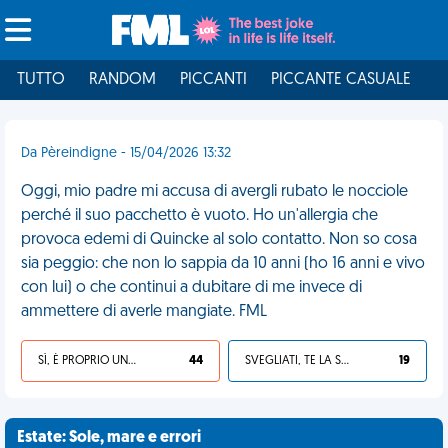
TUTTO
RANDOM
PICCANTI
PICCANTE CASUALE
I
Da Pèreindigne - 15/04/2026 13:32
Oggi, mio padre mi accusa di avergli rubato le nocciole
perché il suo pacchetto è vuoto. Ho un'allergia che
provoca edemi di Quincke al solo contatto. Non so cosa
sia peggio: che non lo sappia da 10 anni (ho 16 anni e vivo
con lui) o che continui a dubitare di me invece di
ammettere di averle mangiate. FML
SÌ, È PROPRIO UNA VDM!
44
SVEGLIATI, TE LA SEI CERCATA!
19
Estate: Sole, mare e errori