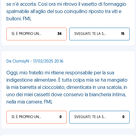
se n'è accorta. Così ora mi ritrovo il vasetto di formaggio
spalmabile all'aglio del suo coinquilino riposto tra viti e
bulloni. FML
SÌ, È PROPRIO UNA VDM!
36
SVEGLIATI, TE LA SEI CERCATA!
15
Da ClumsyN - 17/02/2025 20:16
Oggi, mio fratello mi ritiene responsabile per la sua
indigestione alimentare. È tutta colpa mia se ha mangiato
la mia barretta al cioccolato, dimenticata in una scatola, in
uno dei miei cassetti dove conservo la biancheria intima,
nella mia camera. FML
SÌ, È PROPRIO UNA VDM!
0
SVEGLIATI, TE LA SEI CERCATA!
0