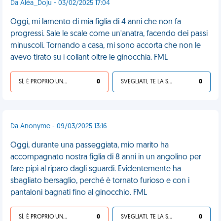
Da Aléa_Doju - 03/02/2025 17:04
Oggi, mi lamento di mia figlia di 4 anni che non fa
progressi. Sale le scale come un'anatra, facendo dei passi
minuscoli. Tornando a casa, mi sono accorta che non le
avevo tirato su i collant oltre le ginocchia. FML
SÌ, È PROPRIO UNA VDM!
0
SVEGLIATI, TE LA SEI CERCATA!
0
Da Anonyme - 09/03/2025 13:16
Oggi, durante una passeggiata, mio marito ha
accompagnato nostra figlia di 8 anni in un angolino per
fare pipì al riparo dagli sguardi. Evidentemente ha
sbagliato bersaglio, perché è tornato furioso e con i
pantaloni bagnati fino al ginocchio. FML
SÌ, È PROPRIO UNA VDM!
0
SVEGLIATI, TE LA SEI CERCATA!
0