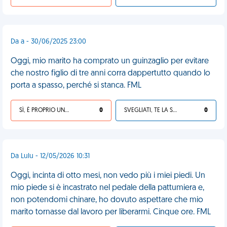
Da a - 30/06/2025 23:00
Oggi, mio marito ha comprato un guinzaglio per evitare
che nostro figlio di tre anni corra dappertutto quando lo
porta a spasso, perché si stanca. FML
SÌ, È PROPRIO UNA VDM!
0
SVEGLIATI, TE LA SEI CERCATA!
0
Da Lulu - 12/05/2026 10:31
Oggi, incinta di otto mesi, non vedo più i miei piedi. Un
mio piede si è incastrato nel pedale della pattumiera e,
non potendomi chinare, ho dovuto aspettare che mio
marito tornasse dal lavoro per liberarmi. Cinque ore. FML