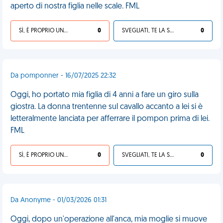
aperto di nostra figlia nelle scale. FML
SÌ, È PROPRIO UNA VDM!
0
SVEGLIATI, TE LA SEI CERCATA!
0
Da pomponner - 16/07/2025 22:32
Oggi, ho portato mia figlia di 4 anni a fare un giro sulla
giostra. La donna trentenne sul cavallo accanto a lei si è
letteralmente lanciata per afferrare il pompon prima di lei.
FML
SÌ, È PROPRIO UNA VDM!
0
SVEGLIATI, TE LA SEI CERCATA!
0
Da Anonyme - 01/03/2026 01:31
Oggi, dopo un'operazione all'anca, mia moglie si muove