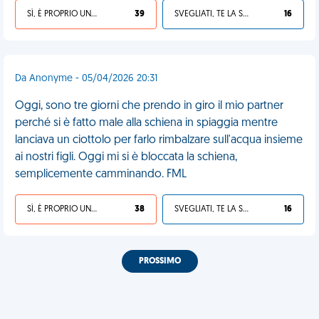
SÌ, È PROPRIO UNA VDM!
39
SVEGLIATI, TE LA SEI CERCATA!
16
Da Anonyme - 05/04/2026 20:31
Oggi, sono tre giorni che prendo in giro il mio partner
perché si è fatto male alla schiena in spiaggia mentre
lanciava un ciottolo per farlo rimbalzare sull'acqua insieme
ai nostri figli. Oggi mi si è bloccata la schiena,
semplicemente camminando. FML
SÌ, È PROPRIO UNA VDM!
38
SVEGLIATI, TE LA SEI CERCATA!
16
PROSSIMO