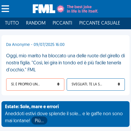
TUTTO
RANDOM
PICCANTI
PICCANTE CASUALE
I
Da Anonyme - 09/07/2025 16:00
Oggi, mio marito ha bloccato una delle ruote del girello di
nostra figlia. "Così, lei gira in tondo ed è più facile tenerla
d'occhio." FML
SÌ, È PROPRIO UNA VDM!
0
SVEGLIATI, TE LA SEI CERCATA!
0
Estate: Sole, mare e errori
Aneddoti estivi dove splende il sole... e le gaffe non sono
mai lontane!
Più…