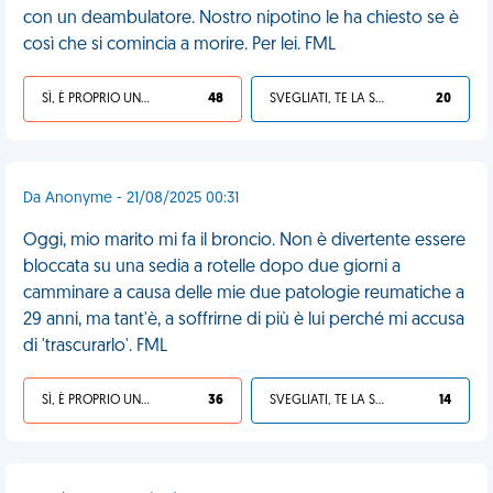
con un deambulatore. Nostro nipotino le ha chiesto se è
così che si comincia a morire. Per lei. FML
SÌ, È PROPRIO UNA VDM!
48
SVEGLIATI, TE LA SEI CERCATA!
20
Da Anonyme - 21/08/2025 00:31
Oggi, mio marito mi fa il broncio. Non è divertente essere
bloccata su una sedia a rotelle dopo due giorni a
camminare a causa delle mie due patologie reumatiche a
29 anni, ma tant'è, a soffrirne di più è lui perché mi accusa
di 'trascurarlo'. FML
SÌ, È PROPRIO UNA VDM!
36
SVEGLIATI, TE LA SEI CERCATA!
14