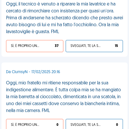
Oggi, il tecnico è venuto a riparare la mia lavatrice e ha
cercato di rimorchiare con insistenza per quasi un'ora.
Prima di andarsene ha scherzato dicendo che presto avrei
avuto bisogno di lui e mi ha fatto l'occhiolino. Ora la mia
lavastoviglie è guasta. FML
SÌ, È PROPRIO UNA VDM!
37
SVEGLIATI, TE LA SEI CERCATA!
15
Da ClumsyN - 17/02/2025 20:16
Oggi, mio fratello mi ritiene responsabile per la sua
indigestione alimentare. È tutta colpa mia se ha mangiato
la mia barretta al cioccolato, dimenticata in una scatola, in
uno dei miei cassetti dove conservo la biancheria intima,
nella mia camera. FML
SÌ, È PROPRIO UNA VDM!
0
SVEGLIATI, TE LA SEI CERCATA!
0