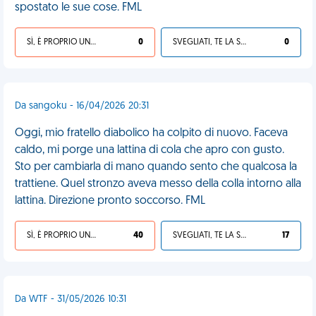
spostato le sue cose. FML
SÌ, È PROPRIO UNA VDM!
0
SVEGLIATI, TE LA SEI CERCATA!
0
Da sangoku - 16/04/2026 20:31
Oggi, mio fratello diabolico ha colpito di nuovo. Faceva
caldo, mi porge una lattina di cola che apro con gusto.
Sto per cambiarla di mano quando sento che qualcosa la
trattiene. Quel stronzo aveva messo della colla intorno alla
lattina. Direzione pronto soccorso. FML
SÌ, È PROPRIO UNA VDM!
40
SVEGLIATI, TE LA SEI CERCATA!
17
Da WTF - 31/05/2026 10:31