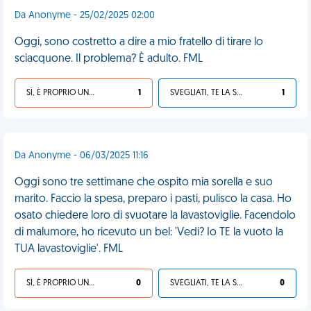
Da Anonyme - 25/02/2025 02:00
Oggi, sono costretto a dire a mio fratello di tirare lo
sciacquone. Il problema? È adulto. FML
SÌ, È PROPRIO UNA VDM!
1
SVEGLIATI, TE LA SEI CERCATA!
1
Da Anonyme - 06/03/2025 11:16
Oggi sono tre settimane che ospito mia sorella e suo
marito. Faccio la spesa, preparo i pasti, pulisco la casa. Ho
osato chiedere loro di svuotare la lavastoviglie. Facendolo
di malumore, ho ricevuto un bel: 'Vedi? Io TE la vuoto la
TUA lavastoviglie'. FML
SÌ, È PROPRIO UNA VDM!
0
SVEGLIATI, TE LA SEI CERCATA!
0