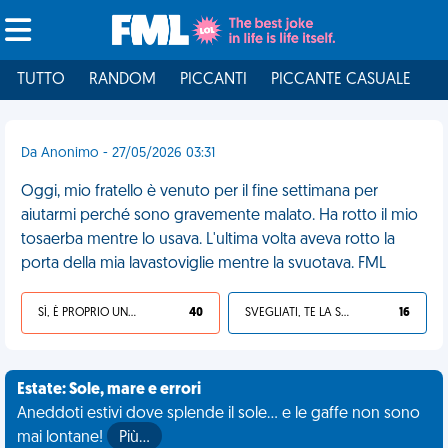
TUTTO
RANDOM
PICCANTI
PICCANTE CASUALE
I
Da Anonimo - 27/05/2026 03:31
Oggi, mio fratello è venuto per il fine settimana per
aiutarmi perché sono gravemente malato. Ha rotto il mio
tosaerba mentre lo usava. L'ultima volta aveva rotto la
porta della mia lavastoviglie mentre la svuotava. FML
SÌ, È PROPRIO UNA VDM!
40
SVEGLIATI, TE LA SEI CERCATA!
16
Estate: Sole, mare e errori
Aneddoti estivi dove splende il sole... e le gaffe non sono
mai lontane!
Più…