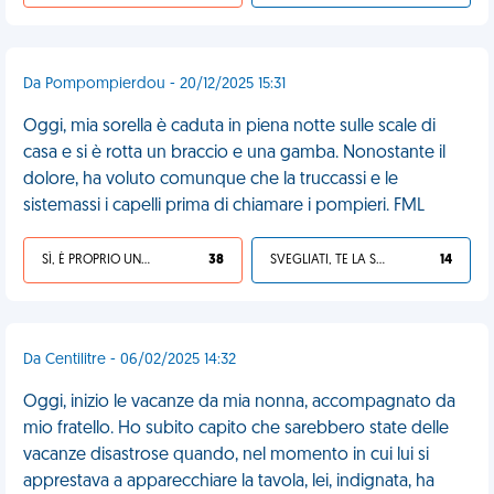
Da Pompompierdou - 20/12/2025 15:31
Oggi, mia sorella è caduta in piena notte sulle scale di
casa e si è rotta un braccio e una gamba. Nonostante il
dolore, ha voluto comunque che la truccassi e le
sistemassi i capelli prima di chiamare i pompieri. FML
SÌ, È PROPRIO UNA VDM!
38
SVEGLIATI, TE LA SEI CERCATA!
14
Da Centilitre - 06/02/2025 14:32
Oggi, inizio le vacanze da mia nonna, accompagnato da
mio fratello. Ho subito capito che sarebbero state delle
vacanze disastrose quando, nel momento in cui lui si
apprestava a apparecchiare la tavola, lei, indignata, ha