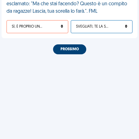
esclamato: "Ma che stai facendo? Questo è un compito
da ragazze! Lascia, tua sorella lo farà.". FML
SÌ, È PROPRIO UNA VDM!
0
SVEGLIATI, TE LA SEI CERCATA!
0
PROSSIMO