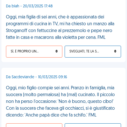
Da blah - 20/03/2025 17:48
Oggi, mia figlia di sei anni, che è appassionata dei
programmi di cucina in TV, mi ha chiesto un manzo alla
Stroganoff con fettuccine al prezzemolo e pepe nero
fatte in casa e macarons alla violetta per cena. FML
SÌ, È PROPRIO UNA VDM!
0
SVEGLIATI, TE LA SEI CERCATA!
0
Da Sacdeviande - 10/03/2025 09:16
Oggi, mio figlio compie sei anni. Pranzo in famiglia, mia
suocera (molto permalosa) ha (mal) cucinato. Il piccolo
non ha perso l'occasione: 'Non è buono, questo cibo!'
Con la suocera che faceva gli occhiacci, si è giustificato
dicendo: 'Anche papà dice che fa schifo.' FML