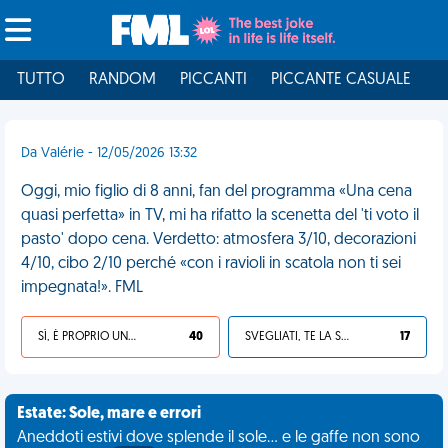
TUTTO
RANDOM
PICCANTI
PICCANTE CASUALE
I
Da Valérie - 12/05/2026 13:32
Oggi, mio figlio di 8 anni, fan del programma «Una cena
quasi perfetta» in TV, mi ha rifatto la scenetta del 'ti voto il
pasto' dopo cena. Verdetto: atmosfera 3/10, decorazioni
4/10, cibo 2/10 perché «con i ravioli in scatola non ti sei
impegnata!». FML
SÌ, È PROPRIO UNA VDM!
40
SVEGLIATI, TE LA SEI CERCATA!
17
Estate: Sole, mare e errori
Aneddoti estivi dove splende il sole... e le gaffe non sono