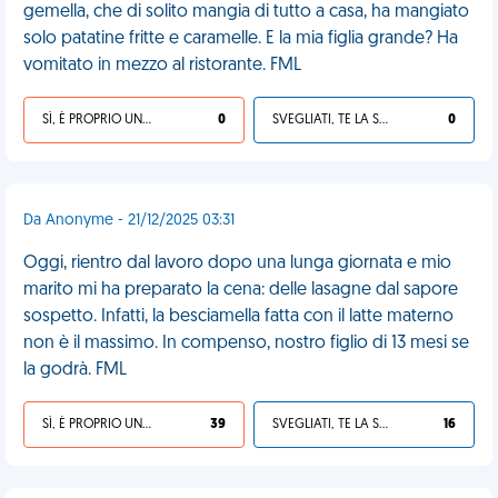
gemella, che di solito mangia di tutto a casa, ha mangiato
solo patatine fritte e caramelle. E la mia figlia grande? Ha
vomitato in mezzo al ristorante. FML
SÌ, È PROPRIO UNA VDM!
0
SVEGLIATI, TE LA SEI CERCATA!
0
Da Anonyme - 21/12/2025 03:31
Oggi, rientro dal lavoro dopo una lunga giornata e mio
marito mi ha preparato la cena: delle lasagne dal sapore
sospetto. Infatti, la besciamella fatta con il latte materno
non è il massimo. In compenso, nostro figlio di 13 mesi se
la godrà. FML
SÌ, È PROPRIO UNA VDM!
39
SVEGLIATI, TE LA SEI CERCATA!
16