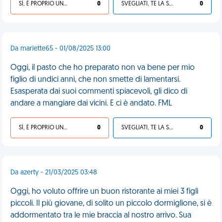
SÌ, È PROPRIO UNA VDM!
0
SVEGLIATI, TE LA SEI CERCATA!
0
Da mariette65 - 01/08/2025 13:00
Oggi, il pasto che ho preparato non va bene per mio
figlio di undici anni, che non smette di lamentarsi.
Esasperata dai suoi commenti spiacevoli, gli dico di
andare a mangiare dai vicini. E ci è andato. FML
SÌ, È PROPRIO UNA VDM!
0
SVEGLIATI, TE LA SEI CERCATA!
0
Da azerty - 21/03/2025 03:48
Oggi, ho voluto offrire un buon ristorante ai miei 3 figli
piccoli. Il più giovane, di solito un piccolo dormiglione, si è
addormentato tra le mie braccia al nostro arrivo. Sua