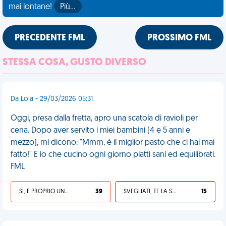
mai lontane!
Più…
PRECEDENTE FML
PROSSIMO FML
STESSA COSA, GUSTO DIVERSO
Da Lola - 29/03/2026 05:31
Oggi, presa dalla fretta, apro una scatola di ravioli per
cena. Dopo aver servito i miei bambini (4 e 5 anni e
mezzo), mi dicono: "Mmm, è il miglior pasto che ci hai mai
fatto!" E io che cucino ogni giorno piatti sani ed equilibrati.
FML
SÌ, È PROPRIO UNA VDM!
39
SVEGLIATI, TE LA SEI CERCATA!
15