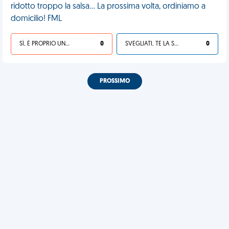
ridotto troppo la salsa... La prossima volta, ordiniamo a
domicilio! FML
SÌ, È PROPRIO UNA VDM!
0
SVEGLIATI, TE LA SEI CERCATA!
0
PROSSIMO