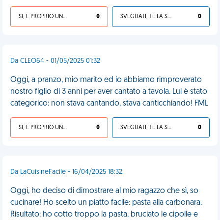
SÌ, È PROPRIO UNA VDM!
0
SVEGLIATI, TE LA SEI CERCATA!
0
Da CLEO64 - 01/05/2025 01:32
Oggi, a pranzo, mio marito ed io abbiamo rimproverato
nostro figlio di 3 anni per aver cantato a tavola. Lui è stato
categorico: non stava cantando, stava canticchiando! FML
SÌ, È PROPRIO UNA VDM!
0
SVEGLIATI, TE LA SEI CERCATA!
0
Da LaCuisineFacile - 16/04/2025 18:32
Oggi, ho deciso di dimostrare al mio ragazzo che sì, so
cucinare! Ho scelto un piatto facile: pasta alla carbonara.
Risultato: ho cotto troppo la pasta, bruciato le cipolle e