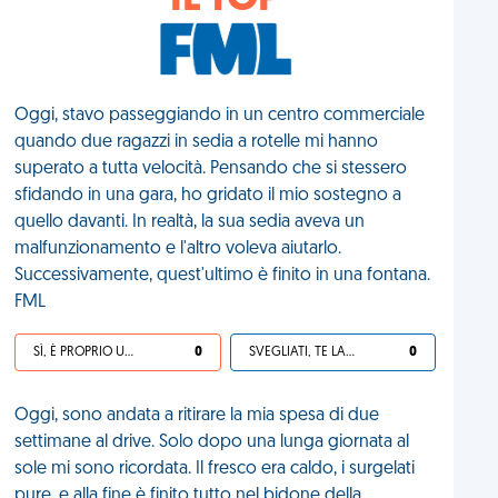
IL TOP
Oggi, stavo passeggiando in un centro commerciale
quando due ragazzi in sedia a rotelle mi hanno
superato a tutta velocità. Pensando che si stessero
sfidando in una gara, ho gridato il mio sostegno a
quello davanti. In realtà, la sua sedia aveva un
malfunzionamento e l'altro voleva aiutarlo.
Successivamente, quest'ultimo è finito in una fontana.
FML
SÌ, È PROPRIO UNA VDM!
0
SVEGLIATI, TE LA SEI CERCATA!
0
Oggi, sono andata a ritirare la mia spesa di due
settimane al drive. Solo dopo una lunga giornata al
sole mi sono ricordata. Il fresco era caldo, i surgelati
pure, e alla fine è finito tutto nel bidone della