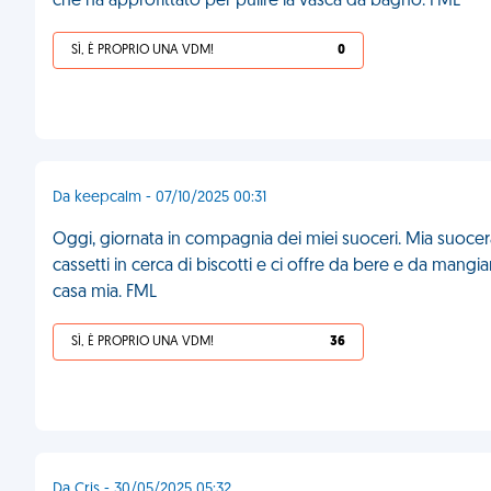
che ha approfittato per pulire la vasca da bagno. FML
SÌ, È PROPRIO UNA VDM!
0
Da keepcalm - 07/10/2025 00:31
Oggi, giornata in compagnia dei miei suoceri. Mia suocera 
cassetti in cerca di biscotti e ci offre da bere e da mangi
casa mia. FML
SÌ, È PROPRIO UNA VDM!
36
Da Cris - 30/05/2025 05:32