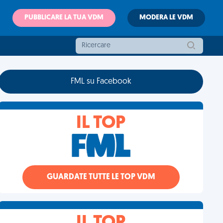
PUBBLICARE LA TUA VDM
MODERA LE VDM
FML su Facebook
IL TOP
GUARDATE TUTTE LE TOP VDM