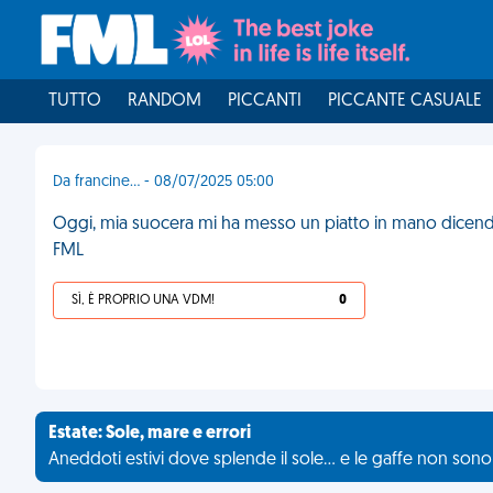
TUTTO
RANDOM
PICCANTI
PICCANTE CASUALE
Da francine... - 08/07/2025 05:00
Oggi, mia suocera mi ha messo un piatto in mano dicendomi
FML
SÌ, È PROPRIO UNA VDM!
0
Estate: Sole, mare e errori
Aneddoti estivi dove splende il sole... e le gaffe non son