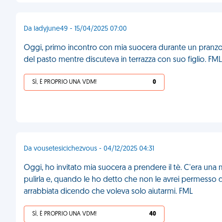
Da ladyjune49 - 15/04/2025 07:00
Oggi, primo incontro con mia suocera durante un pranzo d
del pasto mentre discuteva in terrazza con suo figlio. FML
SÌ, È PROPRIO UNA VDM!
0
Da vousetesicichezvous - 04/12/2025 04:31
Oggi, ho invitato mia suocera a prendere il tè. C'era una
pulirla e, quando le ho detto che non le avrei permesso di 
arrabbiata dicendo che voleva solo aiutarmi. FML
SÌ, È PROPRIO UNA VDM!
40