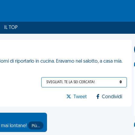
IL TOP
 di riportarlo in cucina. Eravamo nel salotto, a casa mia.
SVEGLIATI, TE LA SEI CERCATA!
0
Tweet
Condividi
o mai lontane!
Più…