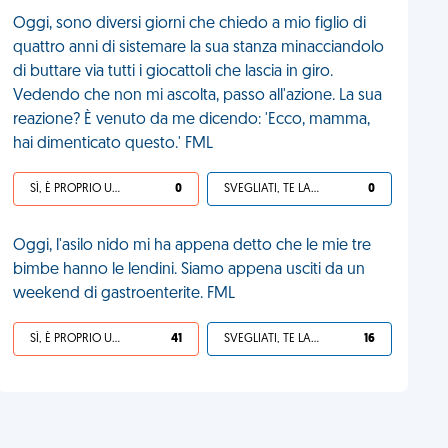
Oggi, sono diversi giorni che chiedo a mio figlio di
quattro anni di sistemare la sua stanza minacciandolo
di buttare via tutti i giocattoli che lascia in giro.
Vedendo che non mi ascolta, passo all'azione. La sua
reazione? È venuto da me dicendo: 'Ecco, mamma,
hai dimenticato questo.' FML
SÌ, È PROPRIO UNA VDM!
0
SVEGLIATI, TE LA SEI CERCATA!
0
Oggi, l'asilo nido mi ha appena detto che le mie tre
bimbe hanno le lendini. Siamo appena usciti da un
weekend di gastroenterite. FML
SÌ, È PROPRIO UNA VDM!
41
SVEGLIATI, TE LA SEI CERCATA!
16