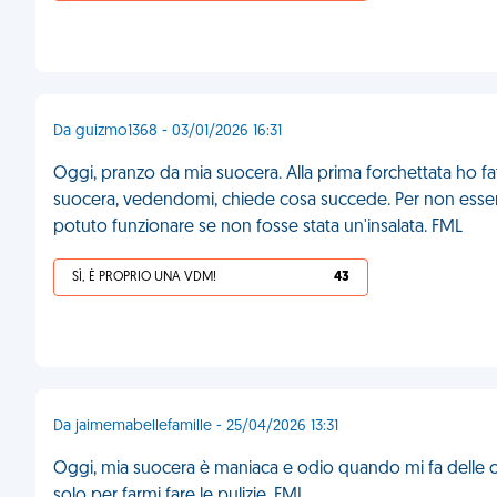
Da guizmo1368 - 03/01/2026 16:31
Oggi, pranzo da mia suocera. Alla prima forchettata ho fatt
suocera, vedendomi, chiede cosa succede. Per non esser
potuto funzionare se non fosse stata un'insalata. FML
SÌ, È PROPRIO UNA VDM!
43
Da jaimemabellefamille - 25/04/2026 13:31
Oggi, mia suocera è maniaca e odio quando mi fa delle osse
solo per farmi fare le pulizie. FML