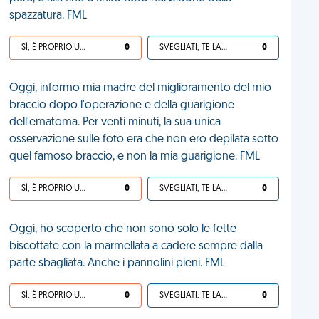
spazzatura. FML
SÌ, È PROPRIO UNA VDM!
0
SVEGLIATI, TE LA SEI CERCATA!
0
Oggi, informo mia madre del miglioramento del mio
braccio dopo l'operazione e della guarigione
dell'ematoma. Per venti minuti, la sua unica
osservazione sulle foto era che non ero depilata sotto
quel famoso braccio, e non la mia guarigione. FML
SÌ, È PROPRIO UNA VDM!
0
SVEGLIATI, TE LA SEI CERCATA!
0
Oggi, ho scoperto che non sono solo le fette
biscottate con la marmellata a cadere sempre dalla
parte sbagliata. Anche i pannolini pieni. FML
SÌ, È PROPRIO UNA VDM!
0
SVEGLIATI, TE LA SEI CERCATA!
0