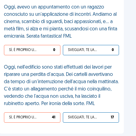
Oggi, avevo un appuntamento con un ragazzo
conosciuto su un'applicazione di incontri. Andiamo al
cinema, scambio di sguardi, baci appassionati, e... a
metà film, si alza e mi pianta, scusandosi con una finta
emicrania. Serata fantastica! FML
SÌ, È PROPRIO UNA VDM!
0
SVEGLIATI, TE LA SEI CERCATA!
0
Oggi, nell'edificio sono stati effettuati dei lavori per
riparare una perdita d'acqua. Dei cartelli avvertivano
da tempo di un'interruzione dell'acqua nella mattinata.
C'è stato un allagamento perché il mio coinquilino,
vedendo che l'acqua non usciva, ha lasciato il
rubinetto aperto. Per ironia della sorte. FML
SÌ, È PROPRIO UNA VDM!
41
SVEGLIATI, TE LA SEI CERCATA!
17