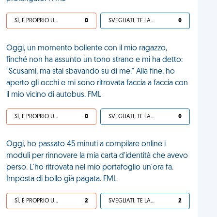
SÌ, È PROPRIO UNA VDM!
0
SVEGLIATI, TE LA SEI CERCATA!
0
Oggi, un momento bollente con il mio ragazzo,
finché non ha assunto un tono strano e mi ha detto:
"Scusami, ma stai sbavando su di me." Alla fine, ho
aperto gli occhi e mi sono ritrovata faccia a faccia con
il mio vicino di autobus. FML
SÌ, È PROPRIO UNA VDM!
0
SVEGLIATI, TE LA SEI CERCATA!
0
Oggi, ho passato 45 minuti a compilare online i
moduli per rinnovare la mia carta d'identità che avevo
perso. L'ho ritrovata nel mio portafoglio un'ora fa.
Imposta di bollo già pagata. FML
SÌ, È PROPRIO UNA VDM!
2
SVEGLIATI, TE LA SEI CERCATA!
2