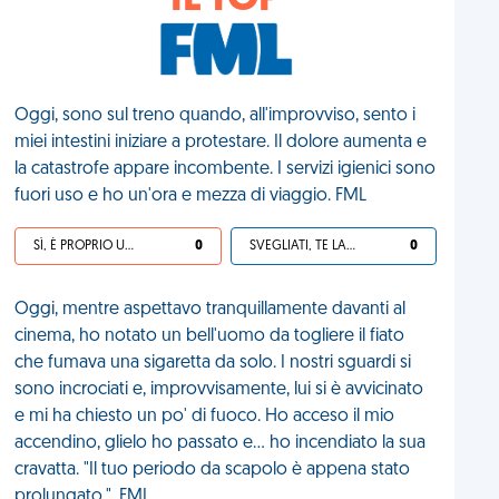
IL TOP
Oggi, sono sul treno quando, all'improvviso, sento i
miei intestini iniziare a protestare. Il dolore aumenta e
la catastrofe appare incombente. I servizi igienici sono
fuori uso e ho un'ora e mezza di viaggio. FML
SÌ, È PROPRIO UNA VDM!
0
SVEGLIATI, TE LA SEI CERCATA!
0
Oggi, mentre aspettavo tranquillamente davanti al
cinema, ho notato un bell'uomo da togliere il fiato
che fumava una sigaretta da solo. I nostri sguardi si
sono incrociati e, improvvisamente, lui si è avvicinato
e mi ha chiesto un po' di fuoco. Ho acceso il mio
accendino, glielo ho passato e... ho incendiato la sua
cravatta. "Il tuo periodo da scapolo è appena stato
prolungato.". FML