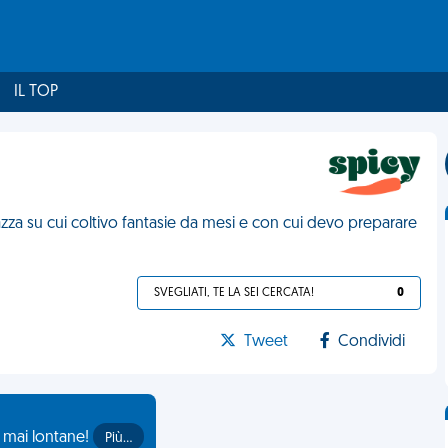
IL TOP
zza su cui coltivo fantasie da mesi e con cui devo preparare
SVEGLIATI, TE LA SEI CERCATA!
0
Tweet
Condividi
o mai lontane!
Più…