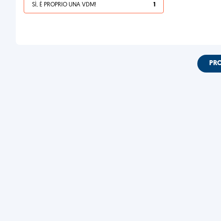
SÌ, È PROPRIO UNA VDM!
1
PR