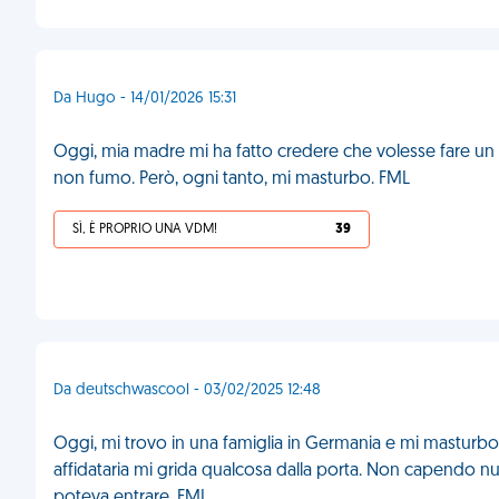
Da Hugo - 14/01/2026 15:31
Oggi, mia madre mi ha fatto credere che volesse fare un
non fumo. Però, ogni tanto, mi masturbo. FML
SÌ, È PROPRIO UNA VDM!
39
Da deutschwascool - 03/02/2025 12:48
Oggi, mi trovo in una famiglia in Germania e mi masturb
affidataria mi grida qualcosa dalla porta. Non capendo null
poteva entrare. FML