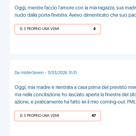
Oggi, mentre faccio l'amore con la mia ragazza, sua madre
nudo dalla porta-finestra. Avevo dimenticato che suo pad
SÌ, È PROPRIO UNA VDM!
0
Da misterSeven - 11/03/2026 01:31
Oggi, mia madre è rientrata a casa prima del previsto men
ma nella concitazione ho lasciato aperta la finestra del s
azione, e praticamente ha fatto lei il mio coming-out. FML
SÌ, È PROPRIO UNA VDM!
47