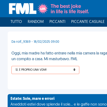
TUTTO
RANDOM
PICCANTI
PICCANTE CASUALE
Da rolf_9369 - 18/02/2025 09:00
Oggi, mia madre ha fatto entrare nella mia camera la raga
un compito a casa. Mi masturbavo. FML
SÌ, È PROPRIO UNA VDM!
0
Estate: Sole, mare e errori
Aneddoti estivi dove splende il sole... e le gaffe non son