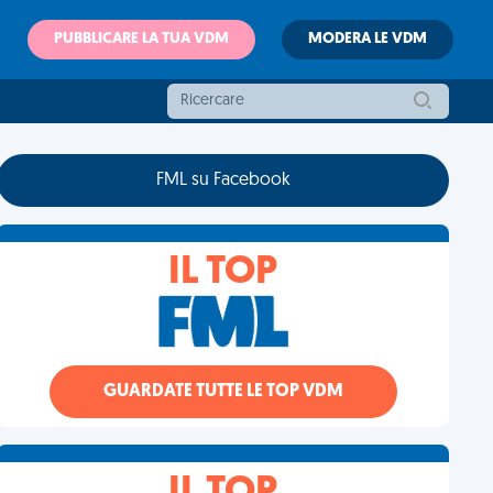
PUBBLICARE LA TUA VDM
MODERA LE VDM
FML su Facebook
IL TOP
GUARDATE TUTTE LE TOP VDM