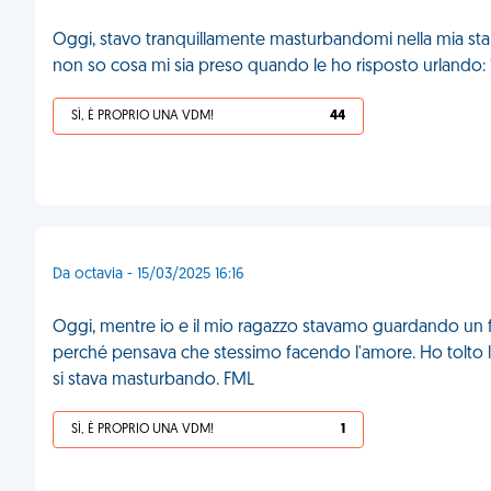
Oggi, stavo tranquillamente masturbandomi nella mia s
non so cosa mi sia preso quando le ho risposto urlando
SÌ, È PROPRIO UNA VDM!
44
Da octavia - 15/03/2025 16:16
Oggi, mentre io e il mio ragazzo stavamo guardando un f
perché pensava che stessimo facendo l'amore. Ho tolto l
si stava masturbando. FML
SÌ, È PROPRIO UNA VDM!
1