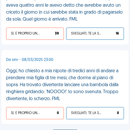
aveva quattro anni le avevo detto che avrebbe avuto un
criceto il giorno in cui sarebbe stata in grado di pagarselo
da sola. Quel giorno è arrivato. FML
SÌ, È PROPRIO UNA VDM!
39
SVEGLIATI, TE LA SEI CERCATA!
16
Da sev - 08/03/2025 23:00
Oggi, ho chiesto a mia nipote di tredici anni di andare a
prendere mia figlia di tre mesi, che dorme al piano di
sopra. Ha trovato divertente lanciare una bambola dalla
ringhiera gridando: 'NOOOO!' Io sono svenuta. Troppo
divertente, lo scherzo. FML
SÌ, È PROPRIO UNA VDM!
0
SVEGLIATI, TE LA SEI CERCATA!
0