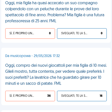
Oggi, mia figlia ha quasi accecato un suo compagno
colpendolo con un peluche durante le prove del loro
spettacolo di fine anno. Problema? Mia figlia è una futura
professoressa di 25 anni. FML
SÌ, È PROPRIO UNA VDM!
0
SVEGLIATI, TE LA SEI CERCATA!
0
Da musicopowa - 29/05/2026 17:32
Oggi, compro dei nuovi giocattoli per mia figlia di 10 mesi.
Glieli mostro, tutta contenta, per vedere quale preferirà. I
suoi preferiti? La lavatrice che ha guardato girare per 10
minuti e un sacco di patate. FML
SÌ, È PROPRIO UNA VDM!
36
SVEGLIATI, TE LA SEI CERCATA!
16