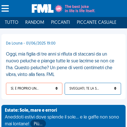
TUTTO
RANDOM
PICCANTI
PICCANTE CASUALE
I
Da Louna - 01/06/2025 19:00
Oggi, mia figlia di tre anni si rifiuta di staccarsi da un
nuovo peluche e piange tutte le sue lacrime se non ce
l'ha. Questo peluche? Un pene di venti centimetri che
vibra, vinto alla fiera. FML
SÌ, È PROPRIO UNA VDM!
0
SVEGLIATI, TE LA SEI CERCATA!
0
Estate: Sole, mare e errori
Aneddoti estivi dove splende il sole... e le gaffe non sono
mai lontane!
Più…