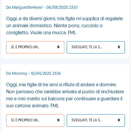
Da Marguerite4ever - 06/08/2025 23:01
Oggi, e da diversi giorni, mia figlia mi supplica di regalarle
un animale domestico. Niente pony, cucciolo o
coniglietto. Vuole una mucca. FML
SÌ, È PROPRIO UNA VDM!
0
SVEGLIATI, TE LA SEI CERCATA!
0
Da Mommy - 10/04/2025 23:16
Oggi, mia figlia di tre anni si rifiuta di andare a dormire.
Non pensavo che sarebbe arrivata al punto di rinchiudere
me e mio marito sul balcone per continuare a guardare il
suo cartone animato. FML
SÌ, È PROPRIO UNA VDM!
0
SVEGLIATI, TE LA SEI CERCATA!
0