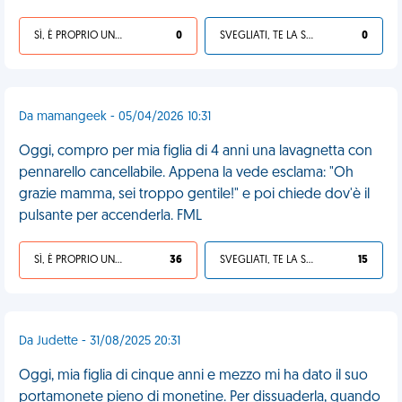
SÌ, È PROPRIO UNA VDM!
0
SVEGLIATI, TE LA SEI CERCATA!
0
Da mamangeek - 05/04/2026 10:31
Oggi, compro per mia figlia di 4 anni una lavagnetta con
pennarello cancellabile. Appena la vede esclama: "Oh
grazie mamma, sei troppo gentile!" e poi chiede dov'è il
pulsante per accenderla. FML
SÌ, È PROPRIO UNA VDM!
36
SVEGLIATI, TE LA SEI CERCATA!
15
Da Judette - 31/08/2025 20:31
Oggi, mia figlia di cinque anni e mezzo mi ha dato il suo
portamonete pieno di monetine. Per dissuaderla, quando