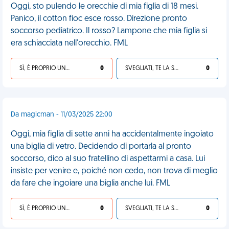
Oggi, sto pulendo le orecchie di mia figlia di 18 mesi.
Panico, il cotton fioc esce rosso. Direzione pronto
soccorso pediatrico. Il rosso? Lampone che mia figlia si
era schiacciata nell'orecchio. FML
SÌ, È PROPRIO UNA VDM!
0
SVEGLIATI, TE LA SEI CERCATA!
0
Da magicman - 11/03/2025 22:00
Oggi, mia figlia di sette anni ha accidentalmente ingoiato
una biglia di vetro. Decidendo di portarla al pronto
soccorso, dico al suo fratellino di aspettarmi a casa. Lui
insiste per venire e, poiché non cedo, non trova di meglio
da fare che ingoiare una biglia anche lui. FML
SÌ, È PROPRIO UNA VDM!
0
SVEGLIATI, TE LA SEI CERCATA!
0