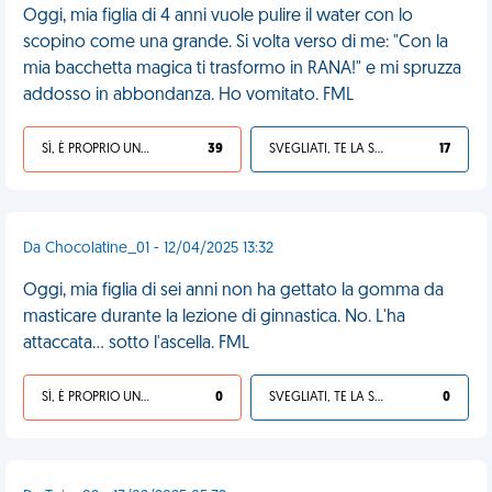
Oggi, mia figlia di 4 anni vuole pulire il water con lo
scopino come una grande. Si volta verso di me: "Con la
mia bacchetta magica ti trasformo in RANA!" e mi spruzza
addosso in abbondanza. Ho vomitato. FML
SÌ, È PROPRIO UNA VDM!
39
SVEGLIATI, TE LA SEI CERCATA!
17
Da Chocolatine_01 - 12/04/2025 13:32
Oggi, mia figlia di sei anni non ha gettato la gomma da
masticare durante la lezione di ginnastica. No. L'ha
attaccata... sotto l'ascella. FML
SÌ, È PROPRIO UNA VDM!
0
SVEGLIATI, TE LA SEI CERCATA!
0