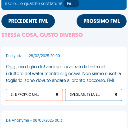
il sole... e qualche scottatura!
Più…
PRECEDENTE FML
PROSSIMO FML
STESSA COSA, GUSTO DIVERSO
Da Lynda L - 28/02/2025 20:00
Oggi, mio figlio di 3 anni si è incastrato la testa nel
riduttore del water mentre ci giocava. Non siamo riusciti a
toglierlo, sono dovuto andare al pronto soccorso. FML
SÌ, È PROPRIO UNA VDM!
0
SVEGLIATI, TE LA SEI CERCATA!
0
Da Anonyme - 08/08/2025 00:31