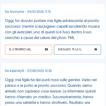
Da Anonyme - 04/01/2026 17:31
Oggi, ho dovuto portare mia figlia adolescente al pronto
soccorso: mentre si asciugava i capelli ascoltando musica
con gli auricolari, uno di questi si è fuso dentro il suo
orecchio a causa del calore del phon. FML
SÌ, È PROPRIO UNA VDM!
35
SVEGLIATI, TE LA SEI CERCATA!
16
Da kalamity15 - 07/08/2025 12:30
Oggi, mia figlia ha dei punti rossi sulle gambe. Vado nel
panico e la porto al pronto soccorso. Quando siamo
arrivati, non capivano cosa avesse. Le infermiere quindi
hanno chiamato un medico. Successivamente, hanno
preso una salvietta e hanno strofinato. Risultato: era