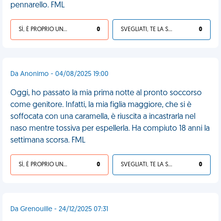
pennarello. FML
SÌ, È PROPRIO UNA VDM!
0
SVEGLIATI, TE LA SEI CERCATA!
0
Da Anonimo - 04/08/2025 19:00
Oggi, ho passato la mia prima notte al pronto soccorso
come genitore. Infatti, la mia figlia maggiore, che si è
soffocata con una caramella, è riuscita a incastrarla nel
naso mentre tossiva per espellerla. Ha compiuto 18 anni la
settimana scorsa. FML
SÌ, È PROPRIO UNA VDM!
0
SVEGLIATI, TE LA SEI CERCATA!
0
Da Grenouille - 24/12/2025 07:31