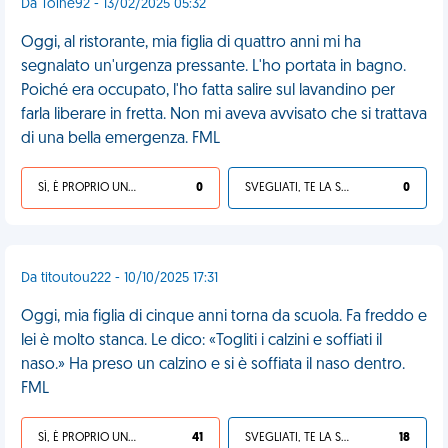
Da Toine92 - 13/02/2025 05:32
Oggi, al ristorante, mia figlia di quattro anni mi ha
segnalato un'urgenza pressante. L'ho portata in bagno.
Poiché era occupato, l'ho fatta salire sul lavandino per
farla liberare in fretta. Non mi aveva avvisato che si trattava
di una bella emergenza. FML
SÌ, È PROPRIO UNA VDM!
0
SVEGLIATI, TE LA SEI CERCATA!
0
Da titoutou222 - 10/10/2025 17:31
Oggi, mia figlia di cinque anni torna da scuola. Fa freddo e
lei è molto stanca. Le dico: «Togliti i calzini e soffiati il
naso.» Ha preso un calzino e si è soffiata il naso dentro.
FML
SÌ, È PROPRIO UNA VDM!
41
SVEGLIATI, TE LA SEI CERCATA!
18