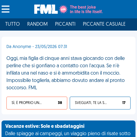
TUTTO
RANDOM
PICCANTI
PICCANTE CASUALE
I
Da Anonyme - 23/05/2026 07:31
Oggi, mia figlia di cinque anni stava giocando con delle
perline che si gonfiano a contatto con l'acqua. Se n'è
infilata una nel naso e si è ammorbidita con il moccio.
Impossibile toglierla, abbiamo dovuto andare al pronto
soccorso. FML
SÌ, È PROPRIO UNA VDM!
38
SVEGLIATI, TE LA SEI CERCATA!
17
Vacanze estive: Sole e sbadataggini
Dalle spiagge ai campeggi, un viaggio pieno di risate sotto