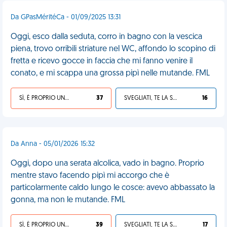
Da GPasMéritéCa - 01/09/2025 13:31
Oggi, esco dalla seduta, corro in bagno con la vescica
piena, trovo orribili striature nel WC, affondo lo scopino di
fretta e ricevo gocce in faccia che mi fanno venire il
conato, e mi scappa una grossa pipì nelle mutande. FML
SÌ, È PROPRIO UNA VDM!
37
SVEGLIATI, TE LA SEI CERCATA!
16
Da Anna - 05/01/2026 15:32
Oggi, dopo una serata alcolica, vado in bagno. Proprio
mentre stavo facendo pipì mi accorgo che è
particolarmente caldo lungo le cosce: avevo abbassato la
gonna, ma non le mutande. FML
SÌ, È PROPRIO UNA VDM!
39
SVEGLIATI, TE LA SEI CERCATA!
17