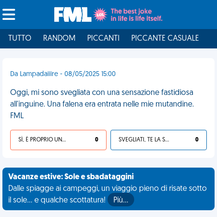
TUTTO
RANDOM
PICCANTI
PICCANTE CASUALE
I
Da Lampadaiiire - 08/05/2025 15:00
Oggi, mi sono svegliata con una sensazione fastidiosa
all'inguine. Una falena era entrata nelle mie mutandine.
FML
SÌ, È PROPRIO UNA VDM!
0
SVEGLIATI, TE LA SEI CERCATA!
0
Vacanze estive: Sole e sbadataggini
Dalle spiagge ai campeggi, un viaggio pieno di risate sotto
il sole... e qualche scottatura!
Più…