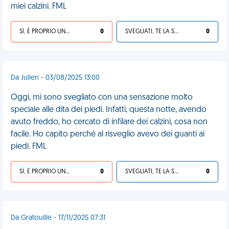
miei calzini. FML
SÌ, È PROPRIO UNA VDM!
0
SVEGLIATI, TE LA SEI CERCATA!
0
Da Julien - 03/08/2025 13:00
Oggi, mi sono svegliato con una sensazione molto
speciale alle dita dei piedi. Infatti, questa notte, avendo
avuto freddo, ho cercato di infilare dei calzini, cosa non
facile. Ho capito perché al risveglio avevo dei guanti ai
piedi. FML
SÌ, È PROPRIO UNA VDM!
0
SVEGLIATI, TE LA SEI CERCATA!
0
Da Gratouille - 17/11/2025 07:31