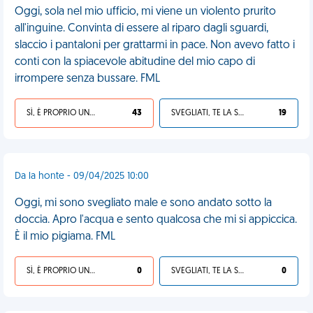
Oggi, sola nel mio ufficio, mi viene un violento prurito
all'inguine. Convinta di essere al riparo dagli sguardi,
slaccio i pantaloni per grattarmi in pace. Non avevo fatto i
conti con la spiacevole abitudine del mio capo di
irrompere senza bussare. FML
SÌ, È PROPRIO UNA VDM!
43
SVEGLIATI, TE LA SEI CERCATA!
19
Da la honte - 09/04/2025 10:00
Oggi, mi sono svegliato male e sono andato sotto la
doccia. Apro l'acqua e sento qualcosa che mi si appiccica.
È il mio pigiama. FML
SÌ, È PROPRIO UNA VDM!
0
SVEGLIATI, TE LA SEI CERCATA!
0