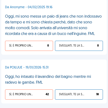
Da Anonyme - 04/02/2025 19:16
Oggi, mi sono messa un paio di jeans che non indossavo
da tempo e mi sono chiesta perché, dato che sono
molto comodi. Solo arrivata all'università mi sono
ricordata che era a causa di un buco nell'inguine. FML
SÌ, È PROPRIO UNA VDM!
0
SVEGLIATI, TE LA SEI CERCATA!
0
Da POILUUE - 19/01/2026 15:31
Oggi, ho intasato il lavandino del bagno mentre mi
radevo le gambe. FML
SÌ, È PROPRIO UNA VDM!
42
SVEGLIATI, TE LA SEI CERCATA!
18