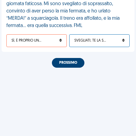
giornata faticosa. Mi sono svegliato di soprassalto,
convinto di aver perso la mia fermata, e ho urlato
“MERDA!” a squarciagola. Il treno era affollato, e la mia
fermata… era quella successiva. FML
SÌ, È PROPRIO UNA VDM!
0
SVEGLIATI, TE LA SEI CERCATA!
0
PROSSIMO