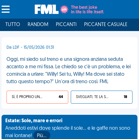
TUTTO
RANDOM
PICCANTI
PICCANTE CASUALE
I
Da LDF - 15/05/2026 01:31
Oggi, mi siedo sul treno e una signora anziana seduta
accanto a me mi fissa. Le chiedo se c'è un problema, e lei
comincia a urlare: "Willy! Sei tu, Willy! Ma dove sei stato
tutto questo tempo?" Un'ora di treno così. FML
SÌ, È PROPRIO UNA VDM!
44
SVEGLIATI, TE LA SEI CERCATA!
18
Estate: Sole, mare e errori
Aneddoti estivi dove splende il sole... e le gaffe non sono
mai lontane!
Più…