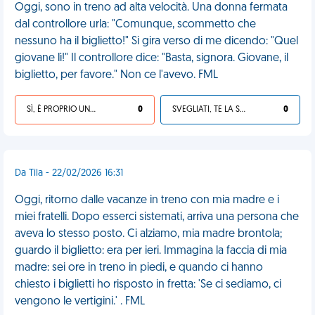
Oggi, sono in treno ad alta velocità. Una donna fermata
dal controllore urla: "Comunque, scommetto che
nessuno ha il biglietto!" Si gira verso di me dicendo: "Quel
giovane lì!" Il controllore dice: "Basta, signora. Giovane, il
biglietto, per favore." Non ce l'avevo. FML
SÌ, È PROPRIO UNA VDM!
0
SVEGLIATI, TE LA SEI CERCATA!
0
Da Tila - 22/02/2026 16:31
Oggi, ritorno dalle vacanze in treno con mia madre e i
miei fratelli. Dopo esserci sistemati, arriva una persona che
aveva lo stesso posto. Ci alziamo, mia madre brontola;
guardo il biglietto: era per ieri. Immagina la faccia di mia
madre: sei ore in treno in piedi, e quando ci hanno
chiesto i biglietti ho risposto in fretta: 'Se ci sediamo, ci
vengono le vertigini.' . FML