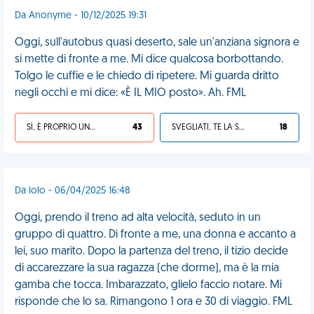
Da Anonyme - 10/12/2025 19:31
Oggi, sull'autobus quasi deserto, sale un'anziana signora e
si mette di fronte a me. Mi dice qualcosa borbottando.
Tolgo le cuffie e le chiedo di ripetere. Mi guarda dritto
negli occhi e mi dice: «È IL MIO posto». Ah. FML
SÌ, È PROPRIO UNA VDM!
43
SVEGLIATI, TE LA SEI CERCATA!
18
Da lolo - 06/04/2025 16:48
Oggi, prendo il treno ad alta velocità, seduto in un
gruppo di quattro. Di fronte a me, una donna e accanto a
lei, suo marito. Dopo la partenza del treno, il tizio decide
di accarezzare la sua ragazza (che dorme), ma è la mia
gamba che tocca. Imbarazzato, glielo faccio notare. Mi
risponde che lo sa. Rimangono 1 ora e 30 di viaggio. FML