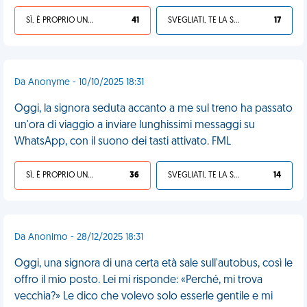
SÌ, È PROPRIO UNA VDM!
41
SVEGLIATI, TE LA SEI CERCATA!
17
Da Anonyme - 10/10/2025 18:31
Oggi, la signora seduta accanto a me sul treno ha passato
un'ora di viaggio a inviare lunghissimi messaggi su
WhatsApp, con il suono dei tasti attivato. FML
SÌ, È PROPRIO UNA VDM!
36
SVEGLIATI, TE LA SEI CERCATA!
14
Da Anonimo - 28/12/2025 18:31
Oggi, una signora di una certa età sale sull'autobus, così le
offro il mio posto. Lei mi risponde: «Perché, mi trova
vecchia?» Le dico che volevo solo esserle gentile e mi