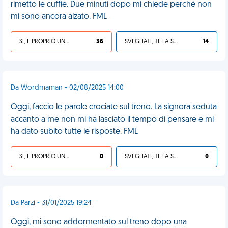
rimetto le cuffie. Due minuti dopo mi chiede perché non
mi sono ancora alzato. FML
SÌ, È PROPRIO UNA VDM!
36
SVEGLIATI, TE LA SEI CERCATA!
14
Da Wordmaman - 02/08/2025 14:00
Oggi, faccio le parole crociate sul treno. La signora seduta
accanto a me non mi ha lasciato il tempo di pensare e mi
ha dato subito tutte le risposte. FML
SÌ, È PROPRIO UNA VDM!
0
SVEGLIATI, TE LA SEI CERCATA!
0
Da Parzi - 31/01/2025 19:24
Oggi, mi sono addormentato sul treno dopo una