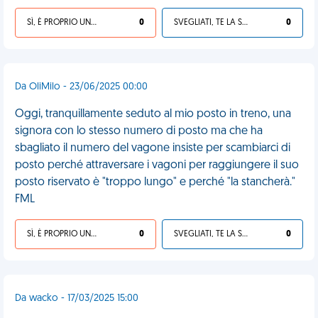
SÌ, È PROPRIO UNA VDM!
0
SVEGLIATI, TE LA SEI CERCATA!
0
Da OliMilo - 23/06/2025 00:00
Oggi, tranquillamente seduto al mio posto in treno, una
signora con lo stesso numero di posto ma che ha
sbagliato il numero del vagone insiste per scambiarci di
posto perché attraversare i vagoni per raggiungere il suo
posto riservato è "troppo lungo" e perché "la stancherà."
FML
SÌ, È PROPRIO UNA VDM!
0
SVEGLIATI, TE LA SEI CERCATA!
0
Da wacko - 17/03/2025 15:00