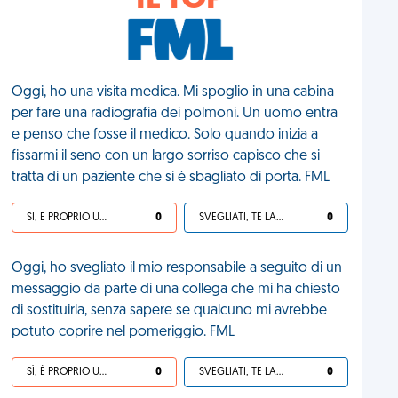
IL TOP
Oggi, ho una visita medica. Mi spoglio in una cabina
per fare una radiografia dei polmoni. Un uomo entra
e penso che fosse il medico. Solo quando inizia a
fissarmi il seno con un largo sorriso capisco che si
tratta di un paziente che si è sbagliato di porta. FML
SÌ, È PROPRIO UNA VDM!
0
SVEGLIATI, TE LA SEI CERCATA!
0
Oggi, ho svegliato il mio responsabile a seguito di un
messaggio da parte di una collega che mi ha chiesto
di sostituirla, senza sapere se qualcuno mi avrebbe
potuto coprire nel pomeriggio. FML
SÌ, È PROPRIO UNA VDM!
0
SVEGLIATI, TE LA SEI CERCATA!
0