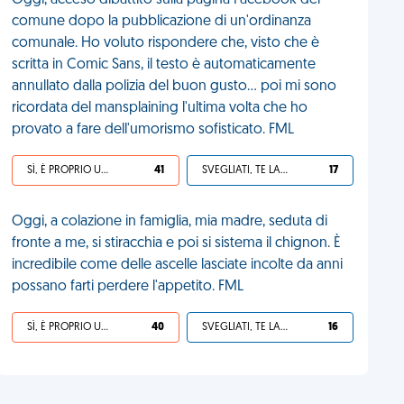
Oggi, acceso dibattito sulla pagina Facebook del
comune dopo la pubblicazione di un'ordinanza
comunale. Ho voluto rispondere che, visto che è
scritta in Comic Sans, il testo è automaticamente
annullato dalla polizia del buon gusto... poi mi sono
ricordata del mansplaining l'ultima volta che ho
provato a fare dell'umorismo sofisticato. FML
SÌ, È PROPRIO UNA VDM!
41
SVEGLIATI, TE LA SEI CERCATA!
17
Oggi, a colazione in famiglia, mia madre, seduta di
fronte a me, si stiracchia e poi si sistema il chignon. È
incredibile come delle ascelle lasciate incolte da anni
possano farti perdere l'appetito. FML
SÌ, È PROPRIO UNA VDM!
40
SVEGLIATI, TE LA SEI CERCATA!
16