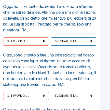
Oggi, ho finalmente dichiarato il mio amore all'uomo
che mi attrae da mesi. Alla fine della mia dichiarazione,
sollevata, gli ho detto che mi sentivo più leggera di 20
kg. La sua risposta? 'Peccato per te che sia solo una
metafora.' FML
SÌ, È PROPRIO UNA VDM!
0
SVEGLIATI, TE LA SEI CERCATA!
0
Oggi, sono andato a fare una passeggiata nel bosco
con il mio cane lupo. Al ritorno, mi sono accorto di
aver perso le chiavi. Quando sono tornato indietro,
non ho ritrovato le chiavi. Tuttavia, ho incontrato i vigili
del fuoco e i carabinieri che arrivavano perché era
stato appena trovato un corpo. FML
SÌ, È PROPRIO UNA VDM!
0
SVEGLIATI, TE LA SEI CERCATA!
0