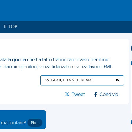
IL TOP
ata la goccia che ha fatto traboccare il vaso per il mio
re dai miei genitori, senza fidanzato e senza lavoro. FML
SVEGLIATI, TE LA SEI CERCATA!
15
Tweet
Condividi
o mai lontane!
Più…