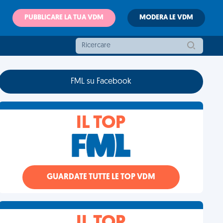
PUBBLICARE LA TUA VDM
MODERA LE VDM
FML su Facebook
IL TOP
GUARDATE TUTTE LE TOP VDM