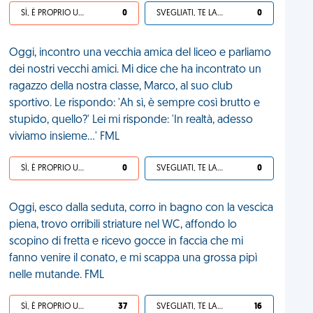
SÌ, È PROPRIO UNA VDM!
0
SVEGLIATI, TE LA SEI CERCATA!
0
Oggi, incontro una vecchia amica del liceo e parliamo
dei nostri vecchi amici. Mi dice che ha incontrato un
ragazzo della nostra classe, Marco, al suo club
sportivo. Le rispondo: 'Ah sì, è sempre così brutto e
stupido, quello?' Lei mi risponde: 'In realtà, adesso
viviamo insieme...' FML
SÌ, È PROPRIO UNA VDM!
0
SVEGLIATI, TE LA SEI CERCATA!
0
Oggi, esco dalla seduta, corro in bagno con la vescica
piena, trovo orribili striature nel WC, affondo lo
scopino di fretta e ricevo gocce in faccia che mi
fanno venire il conato, e mi scappa una grossa pipì
nelle mutande. FML
SÌ, È PROPRIO UNA VDM!
37
SVEGLIATI, TE LA SEI CERCATA!
16