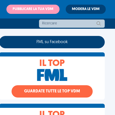
PUBBLICARE LA TUA VDM
MODERA LE VDM
FML su Facebook
IL TOP
GUARDATE TUTTE LE TOP VDM