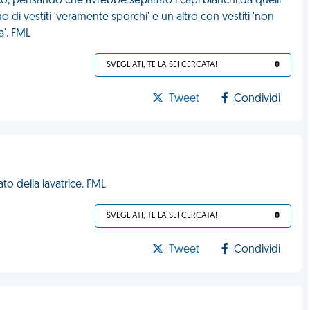
co, pensando che avrebbe separato i capi bianchi da quelli
 di vestiti 'veramente sporchi' e un altro con vestiti 'non
a'. FML
SVEGLIATI, TE LA SEI CERCATA!
0
Tweet
Condividi
to della lavatrice. FML
SVEGLIATI, TE LA SEI CERCATA!
0
Tweet
Condividi