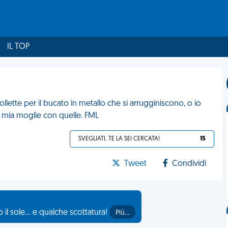
IL TOP
ollette per il bucato in metallo che si arrugginiscono, o io
 mia moglie con quelle. FML
SVEGLIATI, TE LA SEI CERCATA!
15
Tweet
Condividi
il sole... e qualche scottatura!
Più…