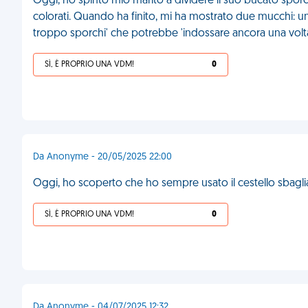
Oggi, ho spinto mio marito a dividere il suo bucato spor
colorati. Quando ha finito, mi ha mostrato due mucchi: uno
troppo sporchi' che potrebbe 'indossare ancora una volt
SÌ, È PROPRIO UNA VDM!
0
Da Anonyme - 20/05/2025 22:00
Oggi, ho scoperto che ho sempre usato il cestello sbaglia
SÌ, È PROPRIO UNA VDM!
0
Da Anonyme - 04/07/2025 12:32