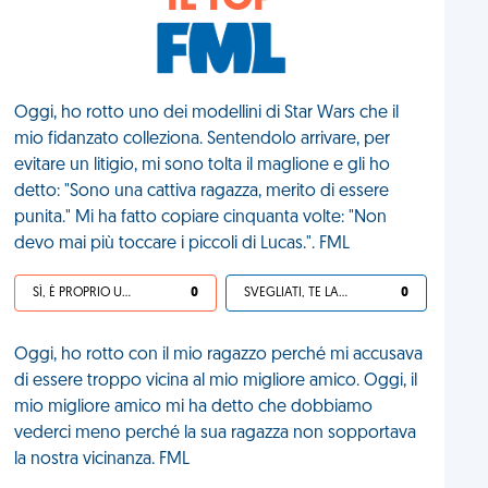
IL TOP
Oggi, ho rotto uno dei modellini di Star Wars che il
mio fidanzato colleziona. Sentendolo arrivare, per
evitare un litigio, mi sono tolta il maglione e gli ho
detto: "Sono una cattiva ragazza, merito di essere
punita." Mi ha fatto copiare cinquanta volte: "Non
devo mai più toccare i piccoli di Lucas.". FML
SÌ, È PROPRIO UNA VDM!
0
SVEGLIATI, TE LA SEI CERCATA!
0
Oggi, ho rotto con il mio ragazzo perché mi accusava
di essere troppo vicina al mio migliore amico. Oggi, il
mio migliore amico mi ha detto che dobbiamo
vederci meno perché la sua ragazza non sopportava
la nostra vicinanza. FML