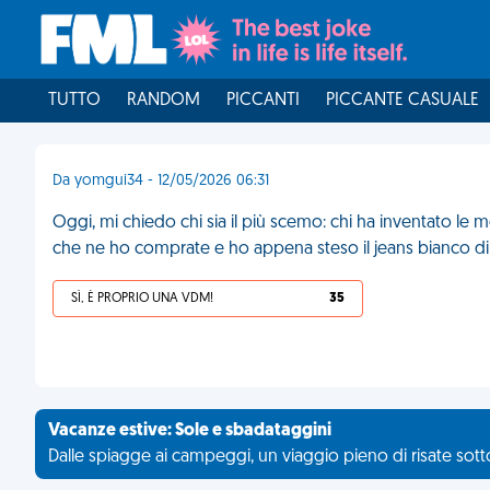
TUTTO
RANDOM
PICCANTI
PICCANTE CASUALE
Da yomgui34 - 12/05/2026 06:31
Oggi, mi chiedo chi sia il più scemo: chi ha inventato le m
che ne ho comprate e ho appena steso il jeans bianco di
SÌ, È PROPRIO UNA VDM!
35
Vacanze estive: Sole e sbadataggini
Dalle spiagge ai campeggi, un viaggio pieno di risate sotto 