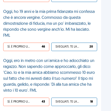
Oggi, ho 19 anni e la mia prima fidanzata mi confessa
che è ancora vergine. Commosso da questa
dimostrazione di fiducia, ma un po' imbarazzato, le
rispondo che sono vergine anch'io. Mi ha lasciato.
FML
SÌ, È PROPRIO UNA VDM!
46
SVEGLIATI, TE LA SEI CERCATA!
20
Oggi, ero in metro con un'amica e ho adocchiato un
ragazzo. Non sapendo come approccarlo, gli dico:
'Ciao. Io e la mia amica abbiamo scommesso 10 euro
sul fatto che mi avresti dato il tuo numero!' Il tipo mi
guarda, gelido, e risponde: 'Dì alla tua amica che ha
vinto i 10 euro'. FML
SÌ, È PROPRIO UNA VDM!
43
SVEGLIATI, TE LA SEI CERCATA!
18