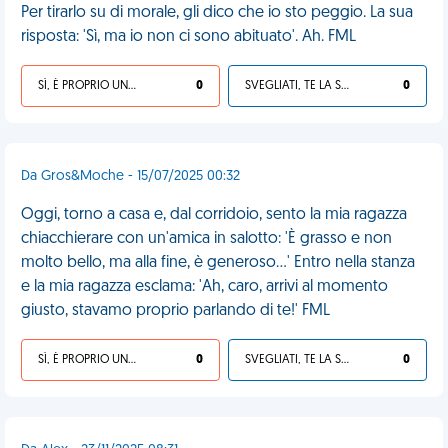
Per tirarlo su di morale, gli dico che io sto peggio. La sua
risposta: 'Sì, ma io non ci sono abituato'. Ah. FML
SÌ, È PROPRIO UNA VDM!
0
SVEGLIATI, TE LA SEI CERCATA!
0
Da Gros&Moche - 15/07/2025 00:32
Oggi, torno a casa e, dal corridoio, sento la mia ragazza
chiacchierare con un'amica in salotto: 'È grasso e non
molto bello, ma alla fine, è generoso...' Entro nella stanza
e la mia ragazza esclama: 'Ah, caro, arrivi al momento
giusto, stavamo proprio parlando di te!' FML
SÌ, È PROPRIO UNA VDM!
0
SVEGLIATI, TE LA SEI CERCATA!
0