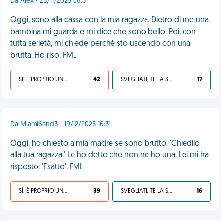
Da Alex - 23/11/2025 08:31
Oggi, sono alla cassa con la mia ragazza. Dietro di me una
bambina mi guarda e mi dice che sono bello. Poi, con
tutta serietà, mi chiede perché sto uscendo con una
brutta. Ho riso. FML
SÌ, È PROPRIO UNA VDM!
42
SVEGLIATI, TE LA SEI CERCATA!
17
Da Miami6and3 - 19/12/2025 16:31
Oggi, ho chiesto a mia madre se sono brutto. 'Chiedilo
alla tua ragazza.' Le ho detto che non ne ho una. Lei mi ha
risposto: 'Esatto'. FML
SÌ, È PROPRIO UNA VDM!
39
SVEGLIATI, TE LA SEI CERCATA!
16