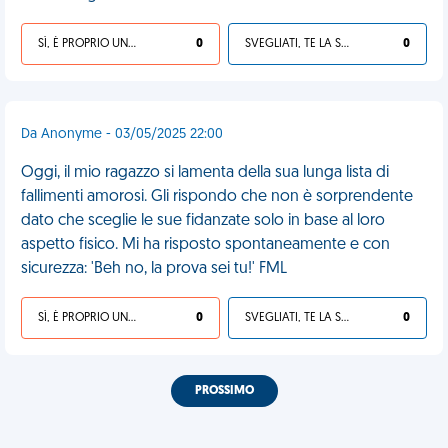
SÌ, È PROPRIO UNA VDM!
0
SVEGLIATI, TE LA SEI CERCATA!
0
Da Anonyme - 03/05/2025 22:00
Oggi, il mio ragazzo si lamenta della sua lunga lista di
fallimenti amorosi. Gli rispondo che non è sorprendente
dato che sceglie le sue fidanzate solo in base al loro
aspetto fisico. Mi ha risposto spontaneamente e con
sicurezza: 'Beh no, la prova sei tu!' FML
SÌ, È PROPRIO UNA VDM!
0
SVEGLIATI, TE LA SEI CERCATA!
0
PROSSIMO