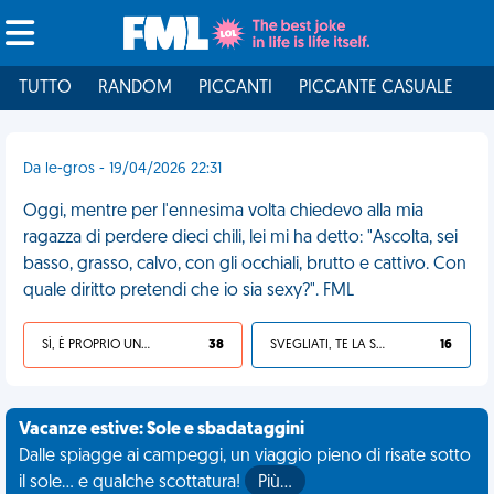
TUTTO
RANDOM
PICCANTI
PICCANTE CASUALE
I
Da le-gros - 19/04/2026 22:31
Oggi, mentre per l'ennesima volta chiedevo alla mia
ragazza di perdere dieci chili, lei mi ha detto: "Ascolta, sei
basso, grasso, calvo, con gli occhiali, brutto e cattivo. Con
quale diritto pretendi che io sia sexy?". FML
SÌ, È PROPRIO UNA VDM!
38
SVEGLIATI, TE LA SEI CERCATA!
16
Vacanze estive: Sole e sbadataggini
Dalle spiagge ai campeggi, un viaggio pieno di risate sotto
il sole... e qualche scottatura!
Più…