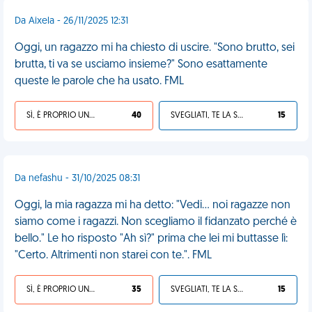
Da Aixela - 26/11/2025 12:31
Oggi, un ragazzo mi ha chiesto di uscire. "Sono brutto, sei
brutta, ti va se usciamo insieme?" Sono esattamente
queste le parole che ha usato. FML
SÌ, È PROPRIO UNA VDM!
40
SVEGLIATI, TE LA SEI CERCATA!
15
Da nefashu - 31/10/2025 08:31
Oggi, la mia ragazza mi ha detto: "Vedi... noi ragazze non
siamo come i ragazzi. Non scegliamo il fidanzato perché è
bello." Le ho risposto "Ah sì?" prima che lei mi buttasse lì:
"Certo. Altrimenti non starei con te.". FML
SÌ, È PROPRIO UNA VDM!
35
SVEGLIATI, TE LA SEI CERCATA!
15