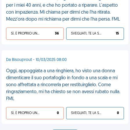
per i miei 40 anni, e che ho portato a riparare. L'aspetto
con impazienza. Mi chiama per dirmi che l'ha ritirata.
Mezz'ora dopo mi richiama per dirmi che l'ha persa. FML
SÌ, È PROPRIO UNA VDM!
36
SVEGLIATI, TE LA SEI CERCATA!
15
Da Bisouprout - 10/03/2025 08:00
Oggi, appoggiata a una ringhiera, ho visto una donna
dimenticare il suo portafoglio in fondo a una scala e mi
sono affrettata a rincorrerla per restituirglielo. Come
ringraziamento, mi ha chiesto se non avessi rubato nulla.
FML
SÌ, È PROPRIO UNA VDM!
0
SVEGLIATI, TE LA SEI CERCATA!
0