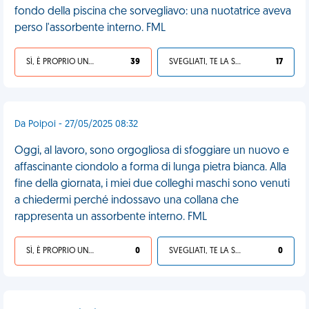
fondo della piscina che sorvegliavo: una nuotatrice aveva
perso l'assorbente interno. FML
SÌ, È PROPRIO UNA VDM!
39
SVEGLIATI, TE LA SEI CERCATA!
17
Da Poipoi - 27/05/2025 08:32
Oggi, al lavoro, sono orgogliosa di sfoggiare un nuovo e
affascinante ciondolo a forma di lunga pietra bianca. Alla
fine della giornata, i miei due colleghi maschi sono venuti
a chiedermi perché indossavo una collana che
rappresenta un assorbente interno. FML
SÌ, È PROPRIO UNA VDM!
0
SVEGLIATI, TE LA SEI CERCATA!
0