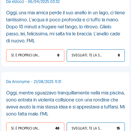
Da elzooz - 06/04/2025 03:32
Oggi, una mia amica perde il suo anello in un lago, ci tiene
tantissimo. L'acqua è poco profonda e ci tuffo la mano.
Dopo 10 minuti a frugare nel fango, lo ritrovo. Glielo
passo, lei, felicissima, mi salta tra le braccia. L'anello cade
di nuovo. FML
SÌ, È PROPRIO UNA VDM!
0
SVEGLIATI, TE LA SEI CERCATA!
0
Da Anonyme - 21/08/2025 11:31
Oggi, mentre sguazzavo tranquillamente nella mia piscina,
sono entrata in violenta collisione con una rondine che
aveva avuto la mia stessa idea e si apprestava a tuffarsi. Mi
sono fatta male. FML
SÌ, È PROPRIO UNA VDM!
40
SVEGLIATI, TE LA SEI CERCATA!
15