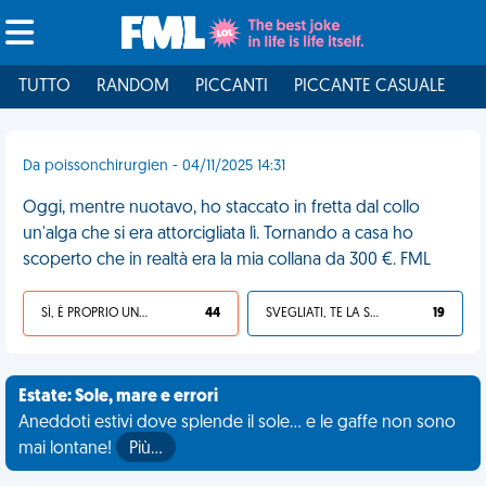
TUTTO
RANDOM
PICCANTI
PICCANTE CASUALE
I
Da poissonchirurgien - 04/11/2025 14:31
Oggi, mentre nuotavo, ho staccato in fretta dal collo
un'alga che si era attorcigliata lì. Tornando a casa ho
scoperto che in realtà era la mia collana da 300 €. FML
SÌ, È PROPRIO UNA VDM!
44
SVEGLIATI, TE LA SEI CERCATA!
19
Estate: Sole, mare e errori
Aneddoti estivi dove splende il sole... e le gaffe non sono
mai lontane!
Più…