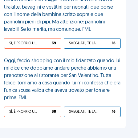
hanno rubato una valigia. Il ladro si ritroverà con un
tiralatte, bavaglini e vestitini per neonati, due borse
con il nome della bambina scritto sopra e due
pannolini pieni di pipì. Ma attenzione: pannolini
lavabili! Se lo merita, ma comunque. FML
SÌ, È PROPRIO UNA VDM!
39
SVEGLIATI, TE LA SEI CERCATA!
16
Oggi, faccio shopping con il mio fidanzato quando lui
mi dice che dobbiamo andare perché abbiamo una
prenotazione al ristorante per San Valentino. Tutta
felice, torniamo a casa quando lui mi confessa che era
l'unica scusa valida che aveva trovato per tornare
prima. FML
SÌ, È PROPRIO UNA VDM!
38
SVEGLIATI, TE LA SEI CERCATA!
16