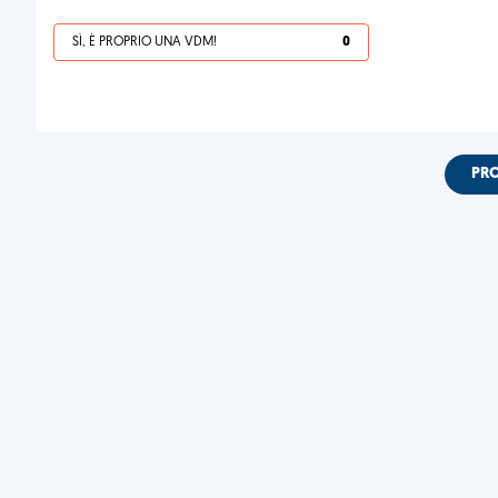
SÌ, È PROPRIO UNA VDM!
0
PR