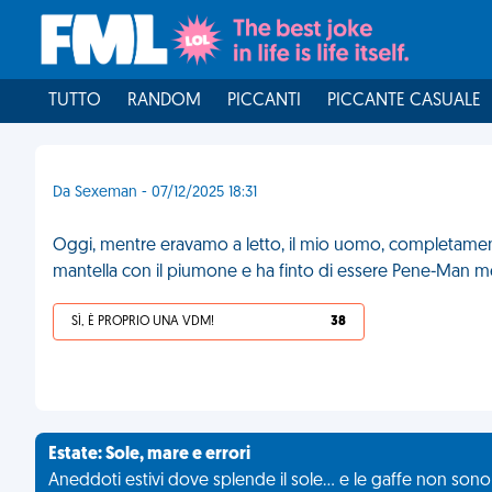
TUTTO
RANDOM
PICCANTI
PICCANTE CASUALE
Da Sexeman - 07/12/2025 18:31
Oggi, mentre eravamo a letto, il mio uomo, completamente
mantella con il piumone e ha finto di essere Pene-Man me
SÌ, È PROPRIO UNA VDM!
38
Estate: Sole, mare e errori
Aneddoti estivi dove splende il sole... e le gaffe non son