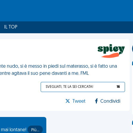
IL TOP
 nudo, si è messo in piedi sul materasso, si è fatto una
ntre agitava il suo pene davanti a me. FML
SVEGLIATI, TE LA SEI CERCATA!
16
Tweet
Condividi
o mai lontane!
Più…