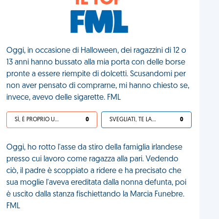
IL TOP
Oggi, in occasione di Halloween, dei ragazzini di 12 o
13 anni hanno bussato alla mia porta con delle borse
pronte a essere riempite di dolcetti. Scusandomi per
non aver pensato di comprarne, mi hanno chiesto se,
invece, avevo delle sigarette. FML
SÌ, È PROPRIO UNA VDM!
0
SVEGLIATI, TE LA SEI CERCATA!
0
Oggi, ho rotto l'asse da stiro della famiglia irlandese
presso cui lavoro come ragazza alla pari. Vedendo
ciò, il padre è scoppiato a ridere e ha precisato che
sua moglie l'aveva ereditata dalla nonna defunta, poi
è uscito dalla stanza fischiettando la Marcia Funebre.
FML