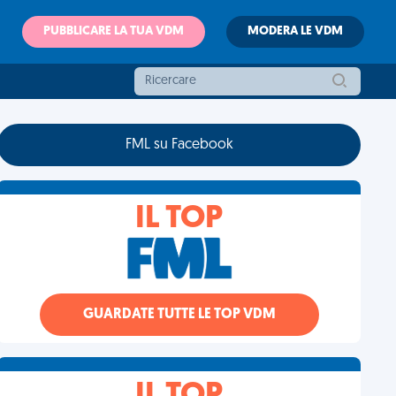
PUBBLICARE LA TUA VDM
MODERA LE VDM
FML su Facebook
IL TOP
GUARDATE TUTTE LE TOP VDM