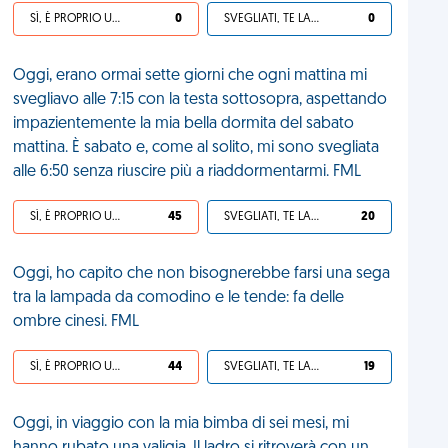
SÌ, È PROPRIO UNA VDM!
0
SVEGLIATI, TE LA SEI CERCATA!
0
Oggi, erano ormai sette giorni che ogni mattina mi
svegliavo alle 7:15 con la testa sottosopra, aspettando
impazientemente la mia bella dormita del sabato
mattina. È sabato e, come al solito, mi sono svegliata
alle 6:50 senza riuscire più a riaddormentarmi. FML
SÌ, È PROPRIO UNA VDM!
45
SVEGLIATI, TE LA SEI CERCATA!
20
Oggi, ho capito che non bisognerebbe farsi una sega
tra la lampada da comodino e le tende: fa delle
ombre cinesi. FML
SÌ, È PROPRIO UNA VDM!
44
SVEGLIATI, TE LA SEI CERCATA!
19
Oggi, in viaggio con la mia bimba di sei mesi, mi