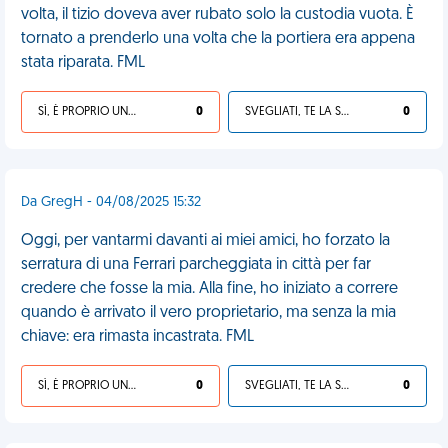
volta, il tizio doveva aver rubato solo la custodia vuota. È
tornato a prenderlo una volta che la portiera era appena
stata riparata. FML
SÌ, È PROPRIO UNA VDM!
0
SVEGLIATI, TE LA SEI CERCATA!
0
Da GregH - 04/08/2025 15:32
Oggi, per vantarmi davanti ai miei amici, ho forzato la
serratura di una Ferrari parcheggiata in città per far
credere che fosse la mia. Alla fine, ho iniziato a correre
quando è arrivato il vero proprietario, ma senza la mia
chiave: era rimasta incastrata. FML
SÌ, È PROPRIO UNA VDM!
0
SVEGLIATI, TE LA SEI CERCATA!
0