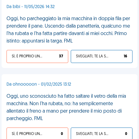
Da bibi - 11/05/2026 14:32
Oggi, ho parcheggiato la mia macchina in doppia fila per
prendere il pane. Uscendo dalla panetteria, qualcuno me
l'ha rubata e l'ha fatta partire davanti ai miei occhi. Primo
istinto: appuntarsi la targa. FML
SÌ, È PROPRIO UNA VDM!
37
SVEGLIATI, TE LA SEI CERCATA!
16
Da ohnooooon - 01/02/2025 13:12
Oggi, uno sconosciuto ha fatto saltare il vetro della mia
macchina. Non l'ha rubata, no: ha semplicemente
allentato il freno a mano per prendere il mio posto di
parcheggio. FML
SÌ, È PROPRIO UNA VDM!
0
SVEGLIATI, TE LA SEI CERCATA!
0