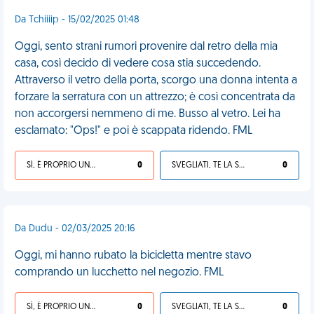
Da Tchiiiip - 15/02/2025 01:48
Oggi, sento strani rumori provenire dal retro della mia
casa, così decido di vedere cosa stia succedendo.
Attraverso il vetro della porta, scorgo una donna intenta a
forzare la serratura con un attrezzo; è così concentrata da
non accorgersi nemmeno di me. Busso al vetro. Lei ha
esclamato: "Ops!" e poi è scappata ridendo. FML
SÌ, È PROPRIO UNA VDM!
0
SVEGLIATI, TE LA SEI CERCATA!
0
Da Dudu - 02/03/2025 20:16
Oggi, mi hanno rubato la bicicletta mentre stavo
comprando un lucchetto nel negozio. FML
SÌ, È PROPRIO UNA VDM!
0
SVEGLIATI, TE LA SEI CERCATA!
0