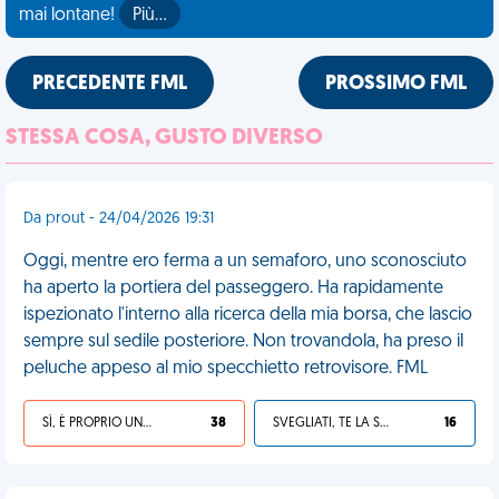
mai lontane!
Più…
PRECEDENTE FML
PROSSIMO FML
STESSA COSA, GUSTO DIVERSO
Da prout - 24/04/2026 19:31
Oggi, mentre ero ferma a un semaforo, uno sconosciuto
ha aperto la portiera del passeggero. Ha rapidamente
ispezionato l'interno alla ricerca della mia borsa, che lascio
sempre sul sedile posteriore. Non trovandola, ha preso il
peluche appeso al mio specchietto retrovisore. FML
SÌ, È PROPRIO UNA VDM!
38
SVEGLIATI, TE LA SEI CERCATA!
16