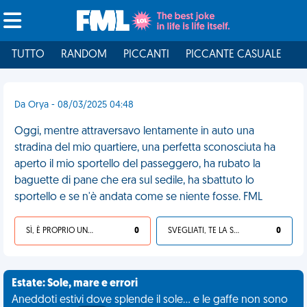
TUTTO
RANDOM
PICCANTI
PICCANTE CASUALE
I
Da Orya - 08/03/2025 04:48
Oggi, mentre attraversavo lentamente in auto una
stradina del mio quartiere, una perfetta sconosciuta ha
aperto il mio sportello del passeggero, ha rubato la
baguette di pane che era sul sedile, ha sbattuto lo
sportello e se n'è andata come se niente fosse. FML
SÌ, È PROPRIO UNA VDM!
0
SVEGLIATI, TE LA SEI CERCATA!
0
Estate: Sole, mare e errori
Aneddoti estivi dove splende il sole... e le gaffe non sono