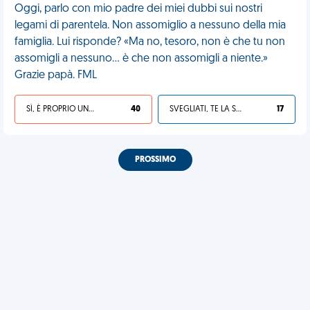
Oggi, parlo con mio padre dei miei dubbi sui nostri
legami di parentela. Non assomiglio a nessuno della mia
famiglia. Lui risponde? «Ma no, tesoro, non è che tu non
assomigli a nessuno... è che non assomigli a niente.»
Grazie papà. FML
SÌ, È PROPRIO UNA VDM!
40
SVEGLIATI, TE LA SEI CERCATA!
17
PROSSIMO