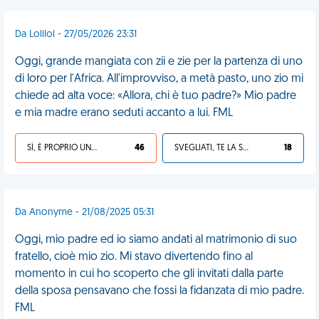
Da Lolilol - 27/05/2026 23:31
Oggi, grande mangiata con zii e zie per la partenza di uno
di loro per l'Africa. All'improvviso, a metà pasto, uno zio mi
chiede ad alta voce: «Allora, chi è tuo padre?» Mio padre
e mia madre erano seduti accanto a lui. FML
SÌ, È PROPRIO UNA VDM!
46
SVEGLIATI, TE LA SEI CERCATA!
18
Da Anonyme - 21/08/2025 05:31
Oggi, mio padre ed io siamo andati al matrimonio di suo
fratello, cioè mio zio. Mi stavo divertendo fino al
momento in cui ho scoperto che gli invitati dalla parte
della sposa pensavano che fossi la fidanzata di mio padre.
FML