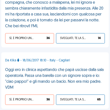
compagna, che conosco a malapena, lei mi ignora e
sembra chiaramente infastidita dalla mia presenza. Alle 20
mi ha riportata a casa sua, lasciandomi con qualcosa per
la colazione, e poi è tornato da lei per passarvi la notte.
Che bei ritrovi! FML
SÌ, È PROPRIO UNA VDM!
36
SVEGLIATI, TE LA SEI CERCATA!
14
Da Kika
- 18/06/2017 18:10 - Italy - Cagliari
Oggi ero in clinica aspettando che papà uscisse dalla sala
operatoria. Passa una barella con un signore sopra e io:
"ciao pappo!" e gli mando un bacio. Non era mio padre.
VDM
SÌ, È PROPRIO UNA VDM!
36
SVEGLIATI, TE LA SEI CERCATA!
65