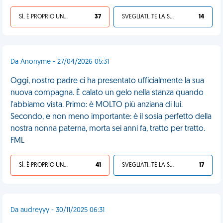
SÌ, È PROPRIO UNA VDM!
37
SVEGLIATI, TE LA SEI CERCATA!
14
Da Anonyme - 27/04/2026 05:31
Oggi, nostro padre ci ha presentato ufficialmente la sua
nuova compagna. È calato un gelo nella stanza quando
l'abbiamo vista. Primo: è MOLTO più anziana di lui.
Secondo, e non meno importante: è il sosia perfetto della
nostra nonna paterna, morta sei anni fa, tratto per tratto.
FML
SÌ, È PROPRIO UNA VDM!
41
SVEGLIATI, TE LA SEI CERCATA!
17
Da audreyyy - 30/11/2025 06:31