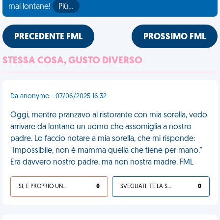
mai lontane!
Più…
PRECEDENTE FML
PROSSIMO FML
STESSA COSA, GUSTO DIVERSO
Da anonyme - 07/06/2025 16:32
Oggi, mentre pranzavo al ristorante con mia sorella, vedo
arrivare da lontano un uomo che assomiglia a nostro
padre. Lo faccio notare a mia sorella, che mi risponde:
"Impossibile, non è mamma quella che tiene per mano."
Era davvero nostro padre, ma non nostra madre. FML
SÌ, È PROPRIO UNA VDM!
0
SVEGLIATI, TE LA SEI CERCATA!
0