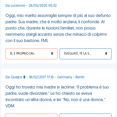
Da Lucienne - 26/05/2025 05:32
Oggi, mio marito assomiglia sempre di più al suo defunto
padre. Sua madre, che è molto anziana, li confonde. Al
punto che, durante le riunioni familiari, non posso
nemmeno stargli accanto senza che minacci di colpirmi
con il suo bastone. FML
SÌ, È PROPRIO UNA VDM!
0
SVEGLIATI, TE LA SEI CERCATA!
0
Da Quaips
- 18/02/2017 17:16 - Germany - Berlin
Oggi ho trovato mia madre in lacrime: “Il problema è tuo
padre, vuole divorziare.” Le ho chiesto se aveva
incontrato un’altra donna, e lei: “No, non è una donna..”
VDM