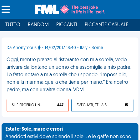
TUTTO
RANDOM
PICCANTI
PICCANTE CASUALE
I
Da Anonymous
- 14/02/2017 18:40 - Italy - Rome
Oggi, mentre pranzo al ristorante con mia sorella, vedo
arrivare da lontano un uomo che assomiglia a mio padre.
Lo fatto notare a mia sorella che risponde: “Impossibile,
non è la mamma quella che tiene per mano.” Era nostro
padre, ma con un’altra donna. VDM
SÌ, È PROPRIO UNA VDM!
447
SVEGLIATI, TE LA SEI CERCATA!
15
Estate: Sole, mare e errori
Aneddoti estivi dove splende il sole... e le gaffe non sono