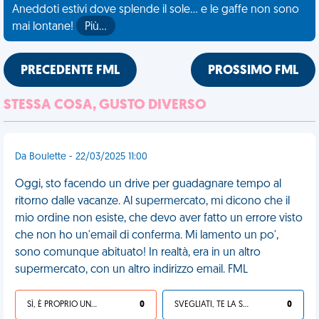
Aneddoti estivi dove splende il sole... e le gaffe non sono
mai lontane!
Più…
PRECEDENTE FML
PROSSIMO FML
STESSA COSA, GUSTO DIVERSO
Da Boulette - 22/03/2025 11:00
Oggi, sto facendo un drive per guadagnare tempo al
ritorno dalle vacanze. Al supermercato, mi dicono che il
mio ordine non esiste, che devo aver fatto un errore visto
che non ho un'email di conferma. Mi lamento un po',
sono comunque abituato! In realtà, era in un altro
supermercato, con un altro indirizzo email. FML
SÌ, È PROPRIO UNA VDM!
0
SVEGLIATI, TE LA SEI CERCATA!
0