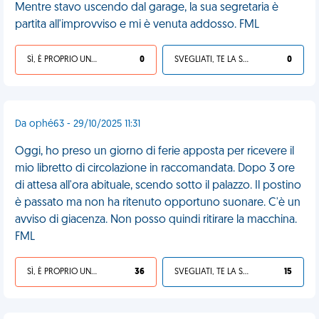
Mentre stavo uscendo dal garage, la sua segretaria è
partita all'improvviso e mi è venuta addosso. FML
SÌ, È PROPRIO UNA VDM!
0
SVEGLIATI, TE LA SEI CERCATA!
0
Da ophé63 - 29/10/2025 11:31
Oggi, ho preso un giorno di ferie apposta per ricevere il
mio libretto di circolazione in raccomandata. Dopo 3 ore
di attesa all'ora abituale, scendo sotto il palazzo. Il postino
è passato ma non ha ritenuto opportuno suonare. C'è un
avviso di giacenza. Non posso quindi ritirare la macchina.
FML
SÌ, È PROPRIO UNA VDM!
36
SVEGLIATI, TE LA SEI CERCATA!
15