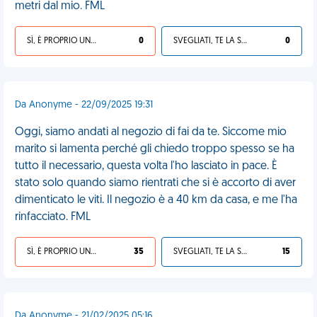
metri dal mio. FML
SÌ, È PROPRIO UNA VDM!
0
SVEGLIATI, TE LA SEI CERCATA!
0
Da Anonyme - 22/09/2025 19:31
Oggi, siamo andati al negozio di fai da te. Siccome mio
marito si lamenta perché gli chiedo troppo spesso se ha
tutto il necessario, questa volta l'ho lasciato in pace. È
stato solo quando siamo rientrati che si è accorto di aver
dimenticato le viti. Il negozio è a 40 km da casa, e me l'ha
rinfacciato. FML
SÌ, È PROPRIO UNA VDM!
35
SVEGLIATI, TE LA SEI CERCATA!
15
Da Anonyme - 21/02/2025 05:16