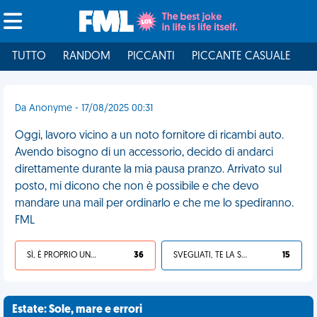
TUTTO
RANDOM
PICCANTI
PICCANTE CASUALE
I
Da Anonyme - 17/08/2025 00:31
Oggi, lavoro vicino a un noto fornitore di ricambi auto.
Avendo bisogno di un accessorio, decido di andarci
direttamente durante la mia pausa pranzo. Arrivato sul
posto, mi dicono che non è possibile e che devo
mandare una mail per ordinarlo e che me lo spediranno.
FML
SÌ, È PROPRIO UNA VDM!
36
SVEGLIATI, TE LA SEI CERCATA!
15
Estate: Sole, mare e errori