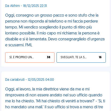
Da Akhim - 18/12/2025 22:31
Oggi, consegno un grosso pacco e sono stufo che la
persona non risponda al telefono e mi faccia perdere
tempo. Mi vendico scegliendo il punto di ritiro più
lontano possibile. Il mio capo mi richiama: la persona è
disabile e si è lamentata. Devo consegnarglielo d'urgenza
e scusarmi. FML
SÌ, È PROPRIO UNA VDM!
38
SVEGLIATI, TE LA SEI CERCATA!
16
Da carlabruti - 12/05/2025 04:00
Oggi, al lavoro, la mia direttrice viene da me e mi
rimprovera di non essere andato nel suo ufficio quando
me lo ha chiesto. 'Mi hai chiesto di venirti a trovare?' - 'Sì, ti
ho mandato una mail.' Il suo ufficio si trova a meno di tre