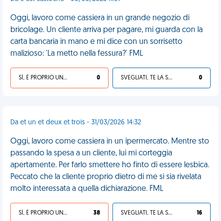
Oggi, lavoro come cassiera in un grande negozio di
bricolage. Un cliente arriva per pagare, mi guarda con la
carta bancaria in mano e mi dice con un sorrisetto
malizioso: 'La metto nella fessura?' FML
SÌ, È PROPRIO UNA VDM!
0
SVEGLIATI, TE LA SEI CERCATA!
0
Da et un et deux et trois - 31/03/2026 14:32
Oggi, lavoro come cassiera in un ipermercato. Mentre sto
passando la spesa a un cliente, lui mi corteggia
apertamente. Per farlo smettere ho finto di essere lesbica.
Peccato che la cliente proprio dietro di me si sia rivelata
molto interessata a quella dichiarazione. FML
SÌ, È PROPRIO UNA VDM!
38
SVEGLIATI, TE LA SEI CERCATA!
16