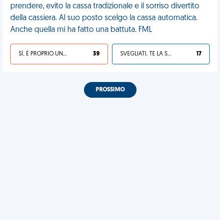
prendere, evito la cassa tradizionale e il sorriso divertito
della cassiera. Al suo posto scelgo la cassa automatica.
Anche quella mi ha fatto una battuta. FML
SÌ, È PROPRIO UNA VDM!
39
SVEGLIATI, TE LA SEI CERCATA!
17
PROSSIMO