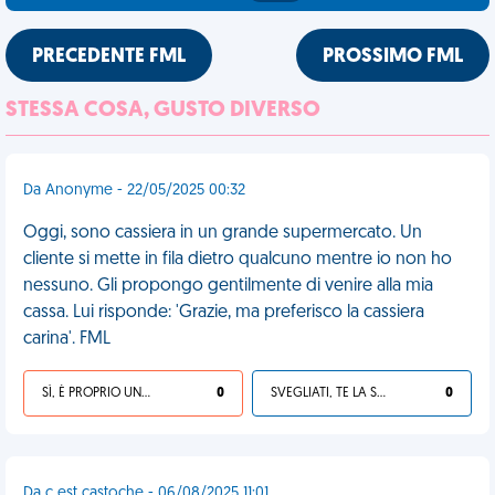
PRECEDENTE FML
PROSSIMO FML
STESSA COSA, GUSTO DIVERSO
Da Anonyme - 22/05/2025 00:32
Oggi, sono cassiera in un grande supermercato. Un
cliente si mette in fila dietro qualcuno mentre io non ho
nessuno. Gli propongo gentilmente di venire alla mia
cassa. Lui risponde: 'Grazie, ma preferisco la cassiera
carina'. FML
SÌ, È PROPRIO UNA VDM!
0
SVEGLIATI, TE LA SEI CERCATA!
0
Da c est castoche - 06/08/2025 11:01