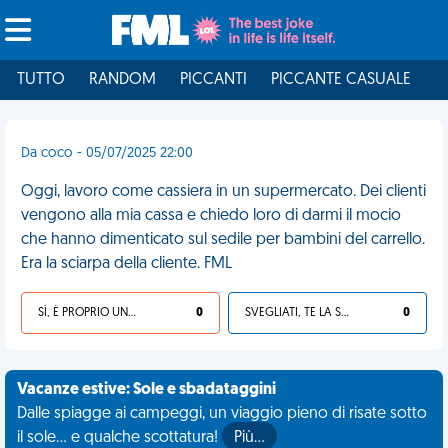
TUTTO
RANDOM
PICCANTI
PICCANTE CASUALE
I
Da coco - 05/07/2025 22:00
Oggi, lavoro come cassiera in un supermercato. Dei clienti
vengono alla mia cassa e chiedo loro di darmi il mocio
che hanno dimenticato sul sedile per bambini del carrello.
Era la sciarpa della cliente. FML
SÌ, È PROPRIO UNA VDM!
0
SVEGLIATI, TE LA SEI CERCATA!
0
Vacanze estive: Sole e sbadataggini
Dalle spiagge ai campeggi, un viaggio pieno di risate sotto
il sole... e qualche scottatura!
Più…