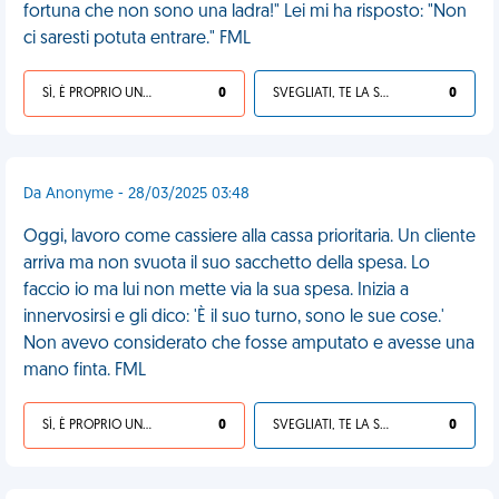
fortuna che non sono una ladra!" Lei mi ha risposto: "Non
ci saresti potuta entrare." FML
SÌ, È PROPRIO UNA VDM!
0
SVEGLIATI, TE LA SEI CERCATA!
0
Da Anonyme - 28/03/2025 03:48
Oggi, lavoro come cassiere alla cassa prioritaria. Un cliente
arriva ma non svuota il suo sacchetto della spesa. Lo
faccio io ma lui non mette via la sua spesa. Inizia a
innervosirsi e gli dico: 'È il suo turno, sono le sue cose.'
Non avevo considerato che fosse amputato e avesse una
mano finta. FML
SÌ, È PROPRIO UNA VDM!
0
SVEGLIATI, TE LA SEI CERCATA!
0