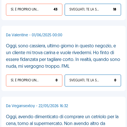
SÌ, È PROPRIO UNA VDM!
43
SVEGLIATI, TE LA SEI CERCATA!
18
Da Valentine - 01/06/2025 00:00
Oggi, sono cassiera, ultimo giorno in questo negozio, e
un cliente mi trova carina e vuole rivedermi. Ho finto di
essere fidanzata per tagliare corto. In realtà, quando sono
nuda, mi vergogno troppo. FML
SÌ, È PROPRIO UNA VDM!
0
SVEGLIATI, TE LA SEI CERCATA!
0
Da Vegansextoy - 22/05/2026 16:32
Oggi, avendo dimenticato di comprare un cetriolo per la
cena, torno al supermercato. Non avendo altro da