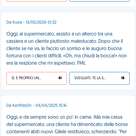
Da Kuea - 13/05/2026 01:32
Oggi, al supermercato, assisto a un alterco tra una
cassiera e un cliente piuttosto maleducato. Dopo che il
cliente se ne va, le faccio un sorriso e le auguro buona
fortuna con i clienti difficili. «Oh, ma chiudi la bocca!» non
era la reazione che mi aspettavo. FML
SÌ, È PROPRIO UNA VDM!
41
SVEGLIATI, TE LA SEI CERCATA!
18
Da KerihilsOn - 04/04/2025 15:16
Oggi, e da sempre sono un po' in carne. Alla mia cassa
del supermercato, una cliente ha dimenticato delle borse
contenenti abiti nuovi. Gliele restituisco, scherzando: "Per