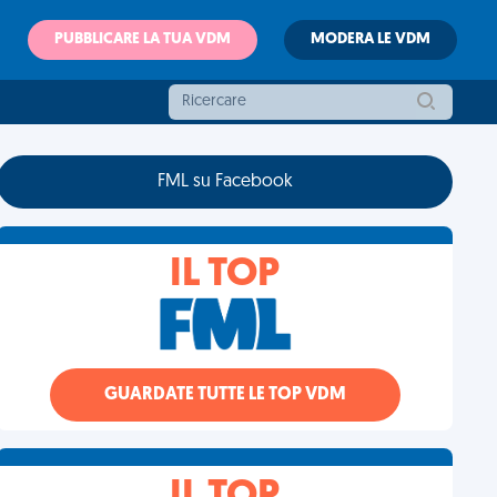
PUBBLICARE LA TUA VDM
MODERA LE VDM
FML su Facebook
IL TOP
GUARDATE TUTTE LE TOP VDM