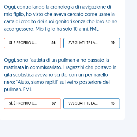
Oggi, controllando la cronologia di navigazione di
mio figlio, ho visto che aveva cercato come usare la
carta di credito dei suoi genitori senza che loro se ne
accorgessero. Mio figlio ha solo 10 anni. FML
SÌ, È PROPRIO UNA VDM!
46
SVEGLIATI, TE LA SEI CERCATA!
19
Oggi, sono l'autista di un pullman e ho passato la
mattinata in commissariato. I ragazzini che portavo in
gita scolastica avevano scritto con un pennarello
nero: "Aiuto, siamo rapiti!" sul vetro posteriore del
pullman. FML
SÌ, È PROPRIO UNA VDM!
37
SVEGLIATI, TE LA SEI CERCATA!
15