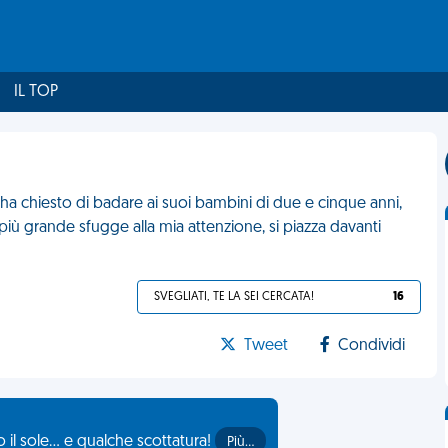
IL TOP
 ha chiesto di badare ai suoi bambini di due e cinque anni,
il più grande sfugge alla mia attenzione, si piazza davanti
SVEGLIATI, TE LA SEI CERCATA!
16
Tweet
Condividi
il sole... e qualche scottatura!
Più…