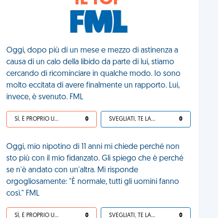
IL TOP
Oggi, dopo più di un mese e mezzo di astinenza a
causa di un calo della libido da parte di lui, stiamo
cercando di ricominciare in qualche modo. Io sono
molto eccitata di avere finalmente un rapporto. Lui,
invece, è svenuto. FML
SÌ, È PROPRIO UNA VDM!
0
SVEGLIATI, TE LA SEI CERCATA!
0
Oggi, mio nipotino di 11 anni mi chiede perché non
sto più con il mio fidanzato. Gli spiego che è perché
se n'è andato con un'altra. Mi risponde
orgogliosamente: "È normale, tutti gli uomini fanno
così." FML
SÌ, È PROPRIO UNA VDM!
0
SVEGLIATI, TE LA SEI CERCATA!
0