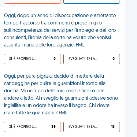
Oggi, dopo un anno di disoccupazione e altrettanto
tempo trascorso tra commenti e prese in giro
sull'incompetenza dei servizi per l'impiego e dei loro
consulenti, l'ironia della sorte ha voluto che venissi
assunta in una delle loro agenzie. FML
SÌ, È PROPRIO UNA VDM!
0
SVEGLIATI, TE LA SEI CERCATA!
0
Oggi, per pura pigrizia, decido di mettere della
candeggina per pulire le guarnizioni intorno alla
doccia. Mi occupo delle mie cose e finisco per
andare a letto. Al risveglio le guarnizioni adesive sono
ingiallite e un odore ha invaso il bagno. Chi dovrà
rifare tutte le guarnizioni? FML
SÌ, È PROPRIO UNA VDM!
39
SVEGLIATI, TE LA SEI CERCATA!
15