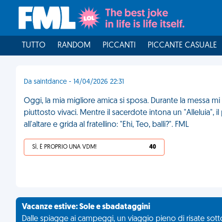
TUTTO
RANDOM
PICCANTI
PICCANTE CASUALE
Da saintdance - 14/04/2026 22:31
Oggi, la mia migliore amica si sposa. Durante la messa mi
piuttosto vivaci. Mentre il sacerdote intona un "Alleluia", 
all'altare e grida al fratellino: "Ehi, Teo, balli?". FML
SÌ, È PROPRIO UNA VDM!
40
Vacanze estive: Sole e sbadataggini
Dalle spiagge ai campeggi, un viaggio pieno di risate sotto 