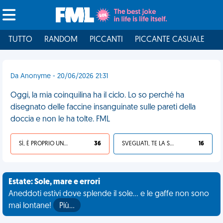
TUTTO
RANDOM
PICCANTI
PICCANTE CASUALE
I
Da Anonyme - 20/06/2026 21:31
Oggi, la mia coinquilina ha il ciclo. Lo so perché ha
disegnato delle faccine insanguinate sulle pareti della
doccia e non le ha tolte. FML
SÌ, È PROPRIO UNA VDM!
36
SVEGLIATI, TE LA SEI CERCATA!
16
Estate: Sole, mare e errori
Aneddoti estivi dove splende il sole... e le gaffe non sono
mai lontane!
Più…