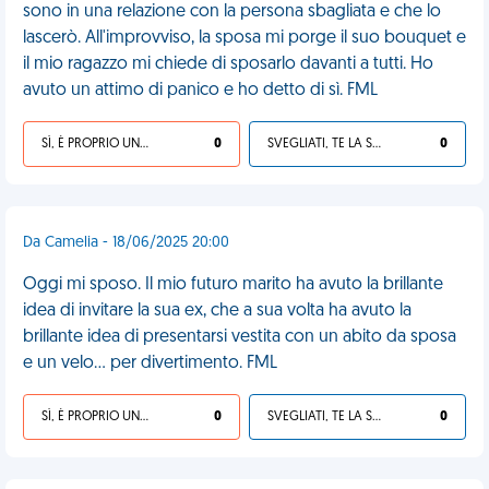
sono in una relazione con la persona sbagliata e che lo
lascerò. All'improvviso, la sposa mi porge il suo bouquet e
il mio ragazzo mi chiede di sposarlo davanti a tutti. Ho
avuto un attimo di panico e ho detto di sì. FML
SÌ, È PROPRIO UNA VDM!
0
SVEGLIATI, TE LA SEI CERCATA!
0
Da Camelia - 18/06/2025 20:00
Oggi mi sposo. Il mio futuro marito ha avuto la brillante
idea di invitare la sua ex, che a sua volta ha avuto la
brillante idea di presentarsi vestita con un abito da sposa
e un velo... per divertimento. FML
SÌ, È PROPRIO UNA VDM!
0
SVEGLIATI, TE LA SEI CERCATA!
0