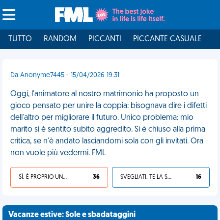
TUTTO
RANDOM
PICCANTI
PICCANTE CASUALE
I
Da Anonyme7445 - 15/04/2026 19:31
Oggi, l'animatore al nostro matrimonio ha proposto un
gioco pensato per unire la coppia: bisognava dire i difetti
dell'altro per migliorare il futuro. Unico problema: mio
marito si è sentito subito aggredito. Si è chiuso alla prima
critica, se n'è andato lasciandomi sola con gli invitati. Ora
non vuole più vedermi. FML
SÌ, È PROPRIO UNA VDM!
36
SVEGLIATI, TE LA SEI CERCATA!
16
Vacanze estive: Sole e sbadataggini