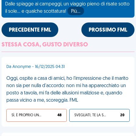
Dalle spiagge ai campeggi, un viaggio pieno di risate sotto
il sole... e qualche scottatura!
Più…
PRECEDENTE FML
PROSSIMO FML
STESSA COSA, GUSTO DIVERSO
Da Anonyme - 16/12/2025 04:31
Oggi, ospite a casa di amici, ho l'impressione che il marito
non sia per nulla d'accordo: non mi ha apparecchiato un
posto a tavola, mi fa delle allusioni maliziose e, quando
passa vicino a me, scoreggia. FML
SÌ, È PROPRIO UNA VDM!
48
SVEGLIATI, TE LA SEI CERCATA!
20