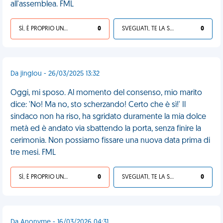
all'assemblea. FML
SÌ, È PROPRIO UNA VDM!
0
SVEGLIATI, TE LA SEI CERCATA!
0
Da jinglou - 26/03/2025 13:32
Oggi, mi sposo. Al momento del consenso, mio marito
dice: 'No! Ma no, sto scherzando! Certo che è sì!' Il
sindaco non ha riso, ha sgridato duramente la mia dolce
metà ed è andato via sbattendo la porta, senza finire la
cerimonia. Non possiamo fissare una nuova data prima di
tre mesi. FML
SÌ, È PROPRIO UNA VDM!
0
SVEGLIATI, TE LA SEI CERCATA!
0
Da Anonyme - 16/03/2026 04:31