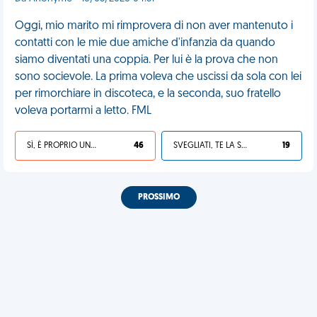
Oggi, mio marito mi rimprovera di non aver mantenuto i
contatti con le mie due amiche d'infanzia da quando
siamo diventati una coppia. Per lui è la prova che non
sono socievole. La prima voleva che uscissi da sola con lei
per rimorchiare in discoteca, e la seconda, suo fratello
voleva portarmi a letto. FML
SÌ, È PROPRIO UNA VDM!
46
SVEGLIATI, TE LA SEI CERCATA!
19
PROSSIMO