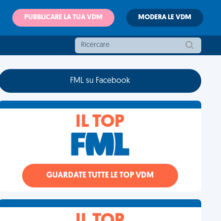
PUBBLICARE LA TUA VDM
MODERA LE VDM
FML su Facebook
IL TOP
GUARDATE TUTTE LE TOP VDM