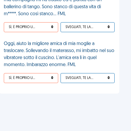
mia compagna mi ha tradito ed è partita con un
ballerino di tango. Sono stanco di questa vita di
m****. Sono così stanco... FML
SÌ, È PROPRIO UNA VDM!
0
SVEGLIATI, TE LA SEI CERCATA!
0
Oggi, aiuto la migliore amica di mia moglie a
traslocare. Sollevando il materasso, mi imbatto nel suo
vibratore sotto il cuscino. L'amica era lì in quel
momento. Imbarazzo enorme. FML
SÌ, È PROPRIO UNA VDM!
0
SVEGLIATI, TE LA SEI CERCATA!
0