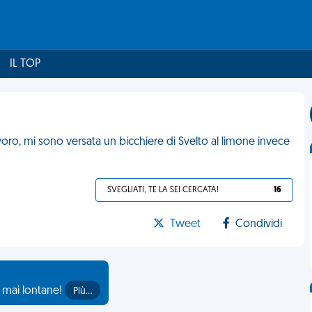
IL TOP
oro, mi sono versata un bicchiere di Svelto al limone invece
SVEGLIATI, TE LA SEI CERCATA!
16
Tweet
Condividi
o mai lontane!
Più…