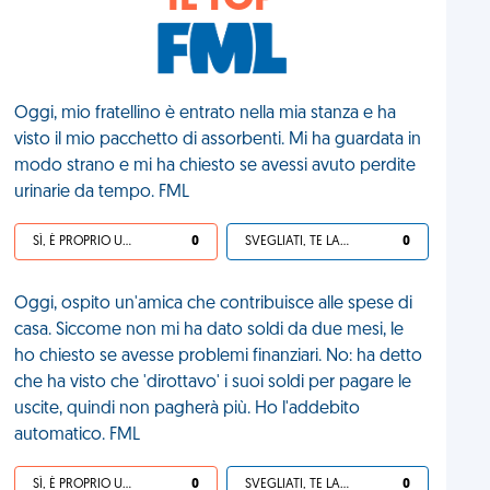
IL TOP
Oggi, mio fratellino è entrato nella mia stanza e ha
visto il mio pacchetto di assorbenti. Mi ha guardata in
modo strano e mi ha chiesto se avessi avuto perdite
urinarie da tempo. FML
SÌ, È PROPRIO UNA VDM!
0
SVEGLIATI, TE LA SEI CERCATA!
0
Oggi, ospito un'amica che contribuisce alle spese di
casa. Siccome non mi ha dato soldi da due mesi, le
ho chiesto se avesse problemi finanziari. No: ha detto
che ha visto che 'dirottavo' i suoi soldi per pagare le
uscite, quindi non pagherà più. Ho l'addebito
automatico. FML
SÌ, È PROPRIO UNA VDM!
0
SVEGLIATI, TE LA SEI CERCATA!
0