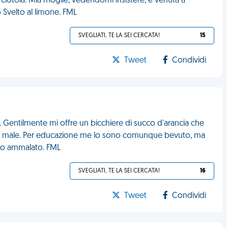
ciotola. Mia moglie, vedendomi insistere, è venuta a
 Svelto al limone. FML
SVEGLIATI, TE LA SEI CERCATA!
15
Tweet
Condividi
. Gentilmente mi offre un bicchiere di succo d'arancia che
o a male. Per educazione me lo sono comunque bevuto, ma
ono ammalato. FML
SVEGLIATI, TE LA SEI CERCATA!
16
Tweet
Condividi