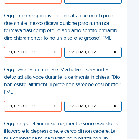
Oggi, mentre spiegavo al pediatra che mio figlio di
due anni e mezzo diceva qualche parola, ma non
formava frasi complete, lo abbiamo sentito entrambi
dire chiaramente: 'Io ho un pisellone grosso'. FML
SÌ, È PROPRIO UNA VDM!
0
SVEGLIATI, TE LA SEI CERCATA!
0
Oggi, vado a un funerale. Mia figlia di sei anni ha
detto ad alta voce durante la cerimonia in chiesa: "Dio
non esiste, altrimenti il prete non sarebbe così brutto."
FML
SÌ, È PROPRIO UNA VDM!
0
SVEGLIATI, TE LA SEI CERCATA!
0
Oggi, dopo 14 anni insieme, mentre sono esausto per
il lavoro e la depressione, e cerco di non cedere. La