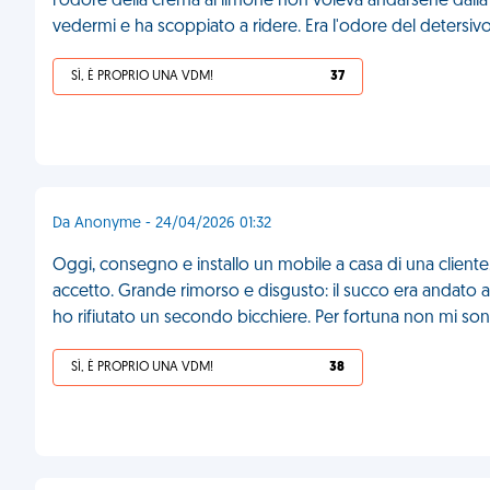
l'odore della crema al limone non voleva andarsene dalla 
vedermi e ha scoppiato a ridere. Era l'odore del detersivo
SÌ, È PROPRIO UNA VDM!
37
Da Anonyme - 24/04/2026 01:32
Oggi, consegno e installo un mobile a casa di una cliente
accetto. Grande rimorso e disgusto: il succo era andat
ho rifiutato un secondo bicchiere. Per fortuna non mi s
SÌ, È PROPRIO UNA VDM!
38