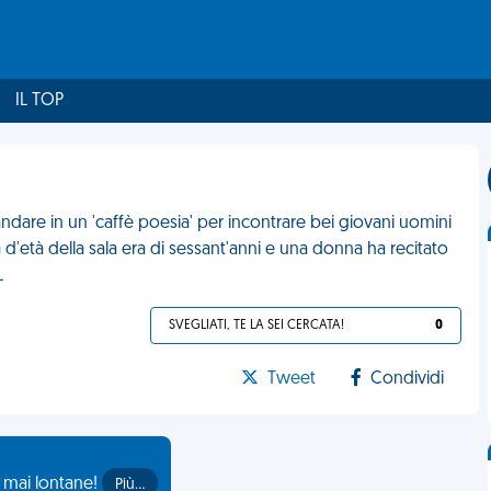
IL TOP
ndare in un 'caffè poesia' per incontrare bei giovani uomini
a d'età della sala era di sessant'anni e una donna ha recitato
L
SVEGLIATI, TE LA SEI CERCATA!
0
Tweet
Condividi
o mai lontane!
Più…