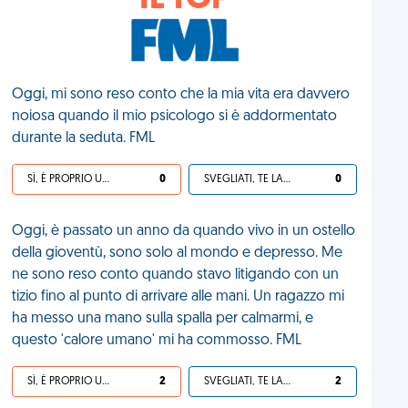
IL TOP
Oggi, mi sono reso conto che la mia vita era davvero
noiosa quando il mio psicologo si è addormentato
durante la seduta. FML
SÌ, È PROPRIO UNA VDM!
0
SVEGLIATI, TE LA SEI CERCATA!
0
Oggi, è passato un anno da quando vivo in un ostello
della gioventù, sono solo al mondo e depresso. Me
ne sono reso conto quando stavo litigando con un
tizio fino al punto di arrivare alle mani. Un ragazzo mi
ha messo una mano sulla spalla per calmarmi, e
questo 'calore umano' mi ha commosso. FML
SÌ, È PROPRIO UNA VDM!
2
SVEGLIATI, TE LA SEI CERCATA!
2