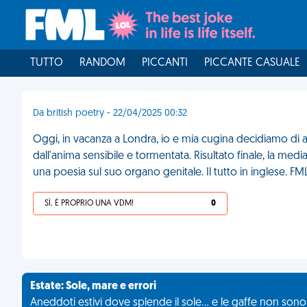
TUTTO
RANDOM
PICCANTI
PICCANTE CASUALE
Da british poetry - 22/04/2025 00:32
Oggi, in vacanza a Londra, io e mia cugina decidiamo di a
dall'anima sensibile e tormentata. Risultato finale, la medi
una poesia sul suo organo genitale. Il tutto in inglese. FM
SÌ, È PROPRIO UNA VDM!
0
Estate: Sole, mare e errori
Aneddoti estivi dove splende il sole... e le gaffe non son