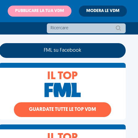
PUBBLICARE LA TUA VDM
MODERA LE VDM
FML su Facebook
IL TOP
GUARDATE TUTTE LE TOP VDM