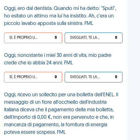
Oggi, ero dal dentista. Quando mi ha detto: "Sputi",
ho esitato un attimo ma lui ha insistito. Ah, c'era un
piccolo lavabo apposta sulla sinistra. FML
SÌ, È PROPRIO UNA VDM!
0
SVEGLIATI, TE LA SEI CERCATA!
0
Oggi, nonostante i miei 30 anni di vita, mio padre
crede che io abbia 24 anni. FML
SÌ, È PROPRIO UNA VDM!
0
SVEGLIATI, TE LA SEI CERCATA!
0
Oggi, ricevo un sollecito per una bolletta dell'ENEL. Il
messaggio di un fiore all'occhiello dell'industria
italiana diceva che il pagamento della mia bolletta,
dell'importo di 0,00 €, non era pervenuto e che, in
mancanza di pagamento, la fornitura di energia
poteva essere sospesa. FML