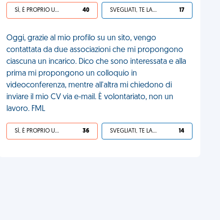
SÌ, È PROPRIO UNA VDM!
40
SVEGLIATI, TE LA SEI CERCATA!
17
Oggi, grazie al mio profilo su un sito, vengo
contattata da due associazioni che mi propongono
ciascuna un incarico. Dico che sono interessata e alla
prima mi propongono un colloquio in
videoconferenza, mentre all'altra mi chiedono di
inviare il mio CV via e-mail. È volontariato, non un
lavoro. FML
SÌ, È PROPRIO UNA VDM!
36
SVEGLIATI, TE LA SEI CERCATA!
14