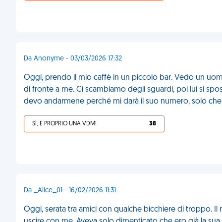
Da Anonyme - 03/03/2026 17:32
Oggi, prendo il mio caffè in un piccolo bar. Vedo un uomo
di fronte a me. Ci scambiamo degli sguardi, poi lui si spost
devo andarmene perché mi darà il suo numero, solo che 
SÌ, È PROPRIO UNA VDM!
38
Da _Alice_01 - 16/02/2026 11:31
Oggi, serata tra amici con qualche bicchiere di troppo. Il
uscire con me. Aveva solo dimenticato che ero già la sua 