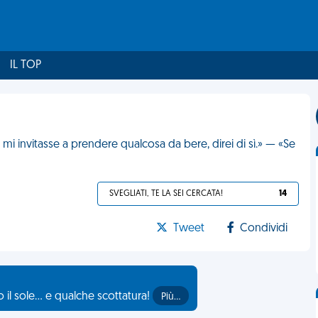
IL TOP
 mi invitasse a prendere qualcosa da bere, direi di sì.» — «Se
SVEGLIATI, TE LA SEI CERCATA!
14
Tweet
Condividi
il sole... e qualche scottatura!
Più…