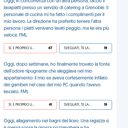
Oggi, in concorrenza con un'altra persona, faccio il
lavapiatti presso un servizio di catering a Grenoble. Il
personale di cucina mi ha fatto i complimenti per il
mio lavoro. La direzione ha preferito tenere l'altra
persona: i piatti venivano lavati peggio, ma lei era più
veloce. FML
SÌ, È PROPRIO UNA VDM!
47
SVEGLIATI, TE LA SEI CERCATA!
19
Oggi, dopo settimane, ho finalmente trovato la fonte
dell'odore ripugnante che aleggiava nel mio
appartamento: il mio ex aveva cortesemente infilato
dei gamberi nel case del mio PC quando l'avevo
lasciato. FML
SÌ, È PROPRIO UNA VDM!
41
SVEGLIATI, TE LA SEI CERCATA!
19
Oggi, allagamento nei bagni del liceo. Una ragazza si