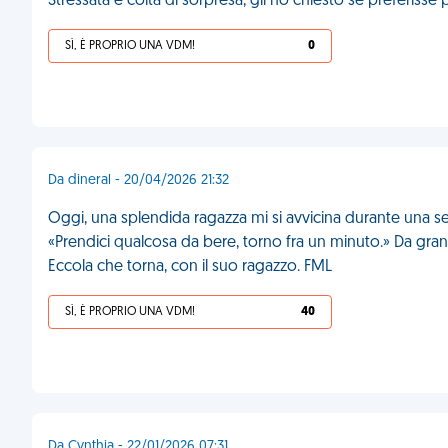
Stressata e colta di sorpresa, gli ho chiesto se preferisse p
SÌ, È PROPRIO UNA VDM!
0
Da dineral - 20/04/2026 21:32
Oggi, una splendida ragazza mi si avvicina durante una 
«Prendici qualcosa da bere, torno fra un minuto.» Da g
Eccola che torna, con il suo ragazzo. FML
SÌ, È PROPRIO UNA VDM!
40
Da Cynthia - 22/01/2026 07:31