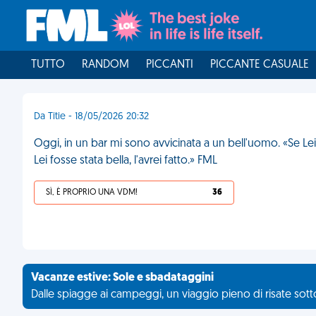
TUTTO
RANDOM
PICCANTI
PICCANTE CASUALE
Da Titie - 18/05/2026 20:32
Oggi, in un bar mi sono avvicinata a un bell'uomo. «Se Lei
Lei fosse stata bella, l'avrei fatto.» FML
SÌ, È PROPRIO UNA VDM!
36
Vacanze estive: Sole e sbadataggini
Dalle spiagge ai campeggi, un viaggio pieno di risate sotto 