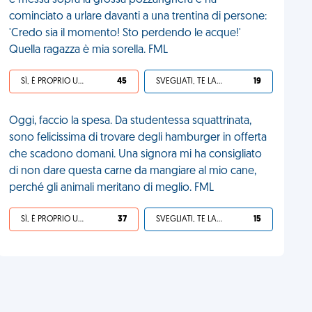
è messa sopra la grossa pozzanghera e ha
cominciato a urlare davanti a una trentina di persone:
'Credo sia il momento! Sto perdendo le acque!'
Quella ragazza è mia sorella. FML
SÌ, È PROPRIO UNA VDM!
45
SVEGLIATI, TE LA SEI CERCATA!
19
Oggi, faccio la spesa. Da studentessa squattrinata,
sono felicissima di trovare degli hamburger in offerta
che scadono domani. Una signora mi ha consigliato
di non dare questa carne da mangiare al mio cane,
perché gli animali meritano di meglio. FML
SÌ, È PROPRIO UNA VDM!
37
SVEGLIATI, TE LA SEI CERCATA!
15