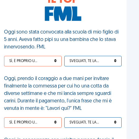
IL TOP
Oggi sono stata convocata alla scuola di mio figlio di
5 anni. Aveva fatto pipì su una bambina che lo stava
innervosendo. FML
SÌ, È PROPRIO UNA VDM!
0
SVEGLIATI, TE LA SEI CERCATA!
0
Oggi, prendo il coraggio a due mani per invitare
finalmente la commessa per cui ho una cotta da
diverse settimane e che mi lancia sempre sguardi
carini. Durante il pagamento, l'unica frase che mi è
venuta in mente è: "Lavori qui?" FML
SÌ, È PROPRIO UNA VDM!
0
SVEGLIATI, TE LA SEI CERCATA!
0