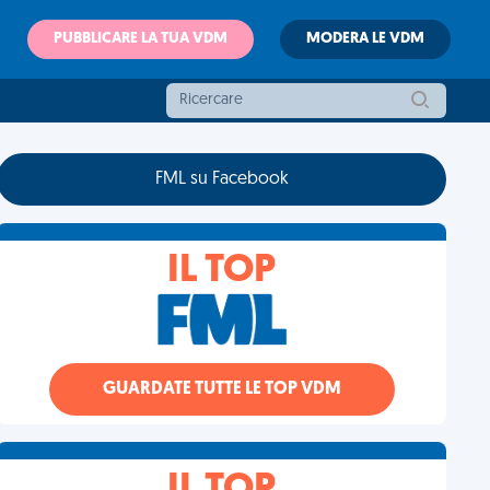
PUBBLICARE LA TUA VDM
MODERA LE VDM
FML su Facebook
IL TOP
GUARDATE TUTTE LE TOP VDM