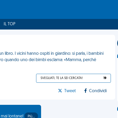
IL TOP
libro. I vicini hanno ospiti in giardino: si parla, i bambini
ra loro quando uno dei bimbi esclama: «Mamma, perché
SVEGLIATI, TE LA SEI CERCATA!
19
Tweet
Condividi
o mai lontane!
Più…