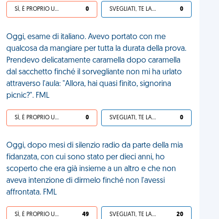
SÌ, È PROPRIO UNA VDM!
0
SVEGLIATI, TE LA SEI CERCATA!
0
Oggi, esame di italiano. Avevo portato con me
qualcosa da mangiare per tutta la durata della prova.
Prendevo delicatamente caramella dopo caramella
dal sacchetto finché il sorvegliante non mi ha urlato
attraverso l'aula: "Allora, hai quasi finito, signorina
picnic?". FML
SÌ, È PROPRIO UNA VDM!
0
SVEGLIATI, TE LA SEI CERCATA!
0
Oggi, dopo mesi di silenzio radio da parte della mia
fidanzata, con cui sono stato per dieci anni, ho
scoperto che era già insieme a un altro e che non
aveva intenzione di dirmelo finché non l'avessi
affrontata. FML
SÌ, È PROPRIO UNA VDM!
49
SVEGLIATI, TE LA SEI CERCATA!
20