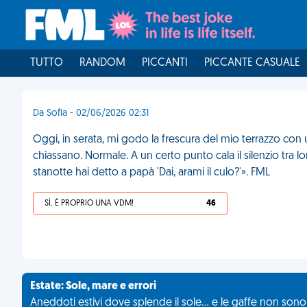
TUTTO
RANDOM
PICCANTI
PICCANTE CASUALE
Da Sofia - 02/06/2026 02:31
Oggi, in serata, mi godo la frescura del mio terrazzo con un 
chiassano. Normale. A un certo punto cala il silenzio t
stanotte hai detto a papà 'Dai, arami il culo?'». FML
SÌ, È PROPRIO UNA VDM!
46
Estate: Sole, mare e errori
Aneddoti estivi dove splende il sole... e le gaffe non son