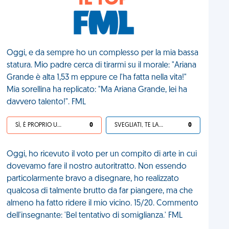
IL TOP
Oggi, e da sempre ho un complesso per la mia bassa
statura. Mio padre cerca di tirarmi su il morale: "Ariana
Grande è alta 1,53 m eppure ce l'ha fatta nella vita!"
Mia sorellina ha replicato: "Ma Ariana Grande, lei ha
davvero talento!". FML
SÌ, È PROPRIO UNA VDM!
0
SVEGLIATI, TE LA SEI CERCATA!
0
Oggi, ho ricevuto il voto per un compito di arte in cui
dovevamo fare il nostro autoritratto. Non essendo
particolarmente bravo a disegnare, ho realizzato
qualcosa di talmente brutto da far piangere, ma che
almeno ha fatto ridere il mio vicino. 15/20. Commento
dell'insegnante: 'Bel tentativo di somiglianza.' FML