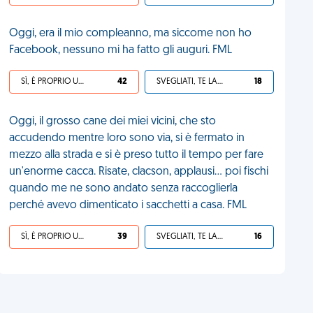
Oggi, era il mio compleanno, ma siccome non ho
Facebook, nessuno mi ha fatto gli auguri. FML
SÌ, È PROPRIO UNA VDM!
42
SVEGLIATI, TE LA SEI CERCATA!
18
Oggi, il grosso cane dei miei vicini, che sto
accudendo mentre loro sono via, si è fermato in
mezzo alla strada e si è preso tutto il tempo per fare
un'enorme cacca. Risate, clacson, applausi... poi fischi
quando me ne sono andato senza raccoglierla
perché avevo dimenticato i sacchetti a casa. FML
SÌ, È PROPRIO UNA VDM!
39
SVEGLIATI, TE LA SEI CERCATA!
16