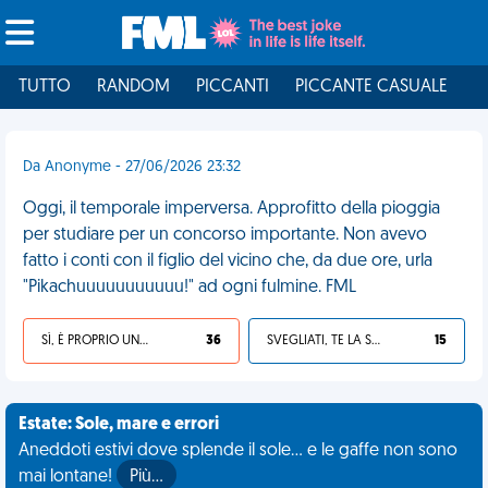
TUTTO
RANDOM
PICCANTI
PICCANTE CASUALE
I
Da Anonyme - 27/06/2026 23:32
Oggi, il temporale imperversa. Approfitto della pioggia
per studiare per un concorso importante. Non avevo
fatto i conti con il figlio del vicino che, da due ore, urla
"Pikachuuuuuuuuuuu!" ad ogni fulmine. FML
SÌ, È PROPRIO UNA VDM!
36
SVEGLIATI, TE LA SEI CERCATA!
15
Estate: Sole, mare e errori
Aneddoti estivi dove splende il sole... e le gaffe non sono
mai lontane!
Più…