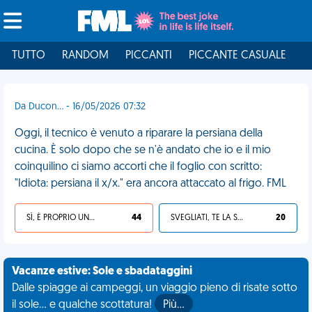
TUTTO
RANDOM
PICCANTI
PICCANTE CASUALE
I
Da Ducon... - 16/05/2026 07:32
Oggi, il tecnico è venuto a riparare la persiana della
cucina. È solo dopo che se n'è andato che io e il mio
coinquilino ci siamo accorti che il foglio con scritto:
"Idiota: persiana il x/x." era ancora attaccato al frigo. FML
SÌ, È PROPRIO UNA VDM!
44
SVEGLIATI, TE LA SEI CERCATA!
20
Vacanze estive: Sole e sbadataggini
Dalle spiagge ai campeggi, un viaggio pieno di risate sotto
il sole... e qualche scottatura!
Più…