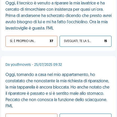
Oggi, il tecnico è venuto a riparare la mia lavatrice e ha
cercato di rimorchiare con insistenza per quasi un'ora.
Prima di andarsene ha scherzato dicendo che presto avrei
avuto bisogno di lui e mi ha fatto l'occhiolino. Ora la mia
lavastoviglie è guasta. FML
SÌ, È PROPRIO UNA VDM!
37
SVEGLIATI, TE LA SEI CERCATA!
15
Da youthnovels - 25/07/2025 09:32
Oggi, tornando a casa nel mio appartamento, ho
constatato che nonostante la mia richiesta di riparazione,
la mia tapparella è ancora bloccata. Ho anche notato che
il riparatore è passato e si è sentito male allo stomaco.
Peccato che non conosca la funzione dello sciacquone.
FML