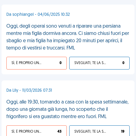
Da sophiangel - 04/06/2025 10:32
Oggi, degli operai sono venuti a riparare una persiana
mentre mia figlia dormiva ancora. Ci siamo chiusi fuori per
sbaglio e mia figlia ha impiegato 20 minuti per aprirci, il
tempo di vestirsi e truccarsi. FML
SÌ, È PROPRIO UNA VDM!
0
SVEGLIATI, TE LA SEI CERCATA!
0
Da Lily - 11/03/2026 07:31
Oggi, alle 19:30, tornando a casa con la spesa settimanale,
dopo una giornata già lunga, ho scoperto che il
frigorifero si era guastato mentre ero fuori. FML
SÌ, È PROPRIO UNA VDM!
43
SVEGLIATI, TE LA SEI CERCATA!
19