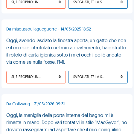
SÌ, È PROPRIO UNA VDM!
0
SVEGLIATI, TE LA SEI CERCATA!
0
Da miaoussouilagueguerre - 14/03/2025 18:32
Oggi, avendo lasciato la finestra aperta, un gatto che non
è il mio si è intrufolato nel mio appartamento, ha distrutto
il rotolo di carta igienica sotto i miei occhi, poi è andato
via come se nulla fosse. FML
SÌ, È PROPRIO UNA VDM!
0
SVEGLIATI, TE LA SEI CERCATA!
0
Da Goliwaug - 31/05/2026 09:31
Oggi, la maniglia della porta interna del bagno mi è
rimasta in mano. Dopo vari tentativi in stile "MacGyver", ho
dovuto rassegnarmi ad aspettare che il mio coinquilino