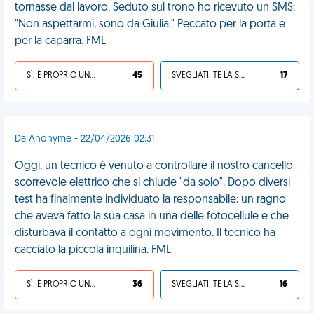
tornasse dal lavoro. Seduto sul trono ho ricevuto un SMS:
"Non aspettarmi, sono da Giulia." Peccato per la porta e
per la caparra. FML
SÌ, È PROPRIO UNA VDM!
45
SVEGLIATI, TE LA SEI CERCATA!
17
Da Anonyme - 22/04/2026 02:31
Oggi, un tecnico è venuto a controllare il nostro cancello
scorrevole elettrico che si chiude "da solo". Dopo diversi
test ha finalmente individuato la responsabile: un ragno
che aveva fatto la sua casa in una delle fotocellule e che
disturbava il contatto a ogni movimento. Il tecnico ha
cacciato la piccola inquilina. FML
SÌ, È PROPRIO UNA VDM!
36
SVEGLIATI, TE LA SEI CERCATA!
16