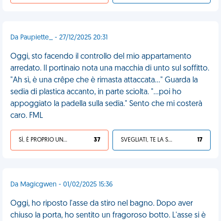
Da Paupiette_ - 27/12/2025 20:31
Oggi, sto facendo il controllo del mio appartamento
arredato. Il portinaio nota una macchia di unto sul soffitto.
"Ah sì, è una crêpe che è rimasta attaccata..." Guarda la
sedia di plastica accanto, in parte sciolta. "...poi ho
appoggiato la padella sulla sedia." Sento che mi costerà
caro. FML
SÌ, È PROPRIO UNA VDM!
37
SVEGLIATI, TE LA SEI CERCATA!
17
Da Magicgwen - 01/02/2025 15:36
Oggi, ho riposto l'asse da stiro nel bagno. Dopo aver
chiuso la porta, ho sentito un fragoroso botto. L'asse si è