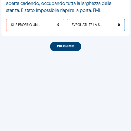
aperta cadendo, occupando tutta la larghezza della
stanza. È stato impossibile riaprire la porta. FML
SÌ, È PROPRIO UNA VDM!
0
SVEGLIATI, TE LA SEI CERCATA!
0
PROSSIMO