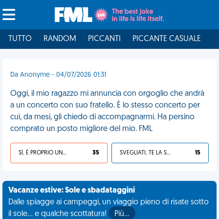
TUTTO
RANDOM
PICCANTI
PICCANTE CASUALE
I
Da Anonyme - 04/07/2026 01:31
Oggi, il mio ragazzo mi annuncia con orgoglio che andrà
a un concerto con suo fratello. È lo stesso concerto per
cui, da mesi, gli chiedo di accompagnarmi. Ha persino
comprato un posto migliore del mio. FML
SÌ, È PROPRIO UNA VDM!
35
SVEGLIATI, TE LA SEI CERCATA!
15
Vacanze estive: Sole e sbadataggini
Dalle spiagge ai campeggi, un viaggio pieno di risate sotto
il sole... e qualche scottatura!
Più…