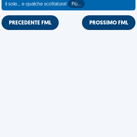
il sole... e qualche scottatura!
Più…
PRECEDENTE FML
PROSSIMO FML