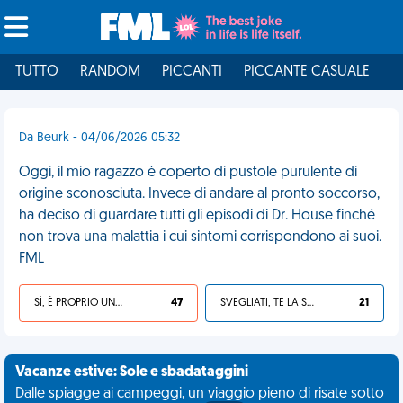
TUTTO
RANDOM
PICCANTI
PICCANTE CASUALE
I
Da Beurk - 04/06/2026 05:32
Oggi, il mio ragazzo è coperto di pustole purulente di
origine sconosciuta. Invece di andare al pronto soccorso,
ha deciso di guardare tutti gli episodi di Dr. House finché
non trova una malattia i cui sintomi corrispondono ai suoi.
FML
SÌ, È PROPRIO UNA VDM!
47
SVEGLIATI, TE LA SEI CERCATA!
21
Vacanze estive: Sole e sbadataggini
Dalle spiagge ai campeggi, un viaggio pieno di risate sotto