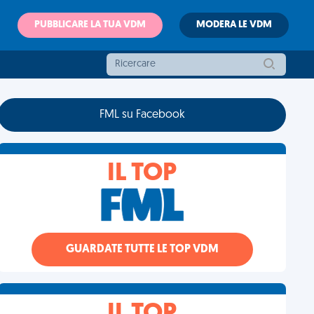
PUBBLICARE LA TUA VDM
MODERA LE VDM
FML su Facebook
IL TOP
GUARDATE TUTTE LE TOP VDM