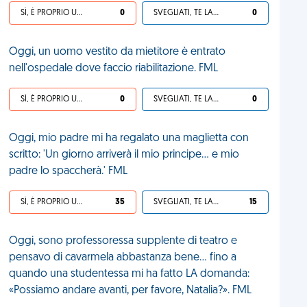
SÌ, È PROPRIO UNA VDM!
0
SVEGLIATI, TE LA SEI CERCATA!
0
Oggi, un uomo vestito da mietitore è entrato
nell'ospedale dove faccio riabilitazione. FML
SÌ, È PROPRIO UNA VDM!
0
SVEGLIATI, TE LA SEI CERCATA!
0
Oggi, mio padre mi ha regalato una maglietta con
scritto: 'Un giorno arriverà il mio principe... e mio
padre lo spaccherà.' FML
SÌ, È PROPRIO UNA VDM!
35
SVEGLIATI, TE LA SEI CERCATA!
15
Oggi, sono professoressa supplente di teatro e
pensavo di cavarmela abbastanza bene... fino a
quando una studentessa mi ha fatto LA domanda:
«Possiamo andare avanti, per favore, Natalia?». FML