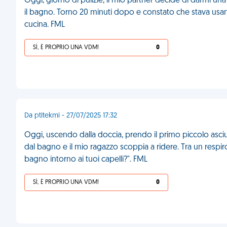
Oggi, giorno di pulizie, il mio partner decide di darmi un
il bagno. Torno 20 minuti dopo e constato che stava usand
cucina. FML
SÌ, È PROPRIO UNA VDM!
0
Da ptitekmi - 27/07/2025 17:32
Oggi, uscendo dalla doccia, prendo il primo piccolo asci
dal bagno e il mio ragazzo scoppia a ridere. Tra un respiro
bagno intorno ai tuoi capelli?". FML
SÌ, È PROPRIO UNA VDM!
0