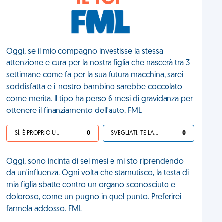
IL TOP
Oggi, se il mio compagno investisse la stessa
attenzione e cura per la nostra figlia che nascerà tra 3
settimane come fa per la sua futura macchina, sarei
soddisfatta e il nostro bambino sarebbe coccolato
come merita. Il tipo ha perso 6 mesi di gravidanza per
ottenere il finanziamento dell'auto. FML
SÌ, È PROPRIO UNA VDM!
0
SVEGLIATI, TE LA SEI CERCATA!
0
Oggi, sono incinta di sei mesi e mi sto riprendendo
da un'influenza. Ogni volta che starnutisco, la testa di
mia figlia sbatte contro un organo sconosciuto e
doloroso, come un pugno in quel punto. Preferirei
farmela addosso. FML