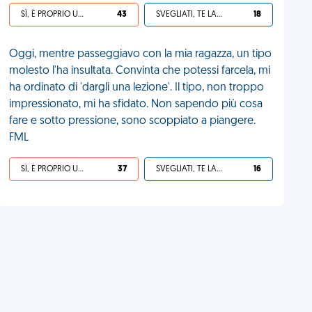
SÌ, È PROPRIO UNA VDM!
43
SVEGLIATI, TE LA SEI CERCATA!
18
Oggi, mentre passeggiavo con la mia ragazza, un tipo
molesto l'ha insultata. Convinta che potessi farcela, mi
ha ordinato di 'dargli una lezione'. Il tipo, non troppo
impressionato, mi ha sfidato. Non sapendo più cosa
fare e sotto pressione, sono scoppiato a piangere.
FML
SÌ, È PROPRIO UNA VDM!
37
SVEGLIATI, TE LA SEI CERCATA!
16