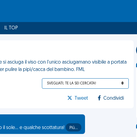
IL TOP
e si asciuga il viso con l'unico asciugamano visibile a portata
er pulire la pipì/cacca del bambino. FML
SVEGLIATI, TE LA SEI CERCATA!
0
Tweet
Condividi
il sole... e qualche scottatura!
Più…