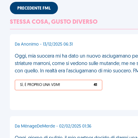
PRECEDENTE FML
STESSA COSA, GUSTO DIVERSO
Da Anonimo - 13/12/2025 06:31
Oggi, mia suocera mi ha dato un nuovo asciugamano per a
striature marroni, come si vedono sulle mutande; me ne s
con quello. In realtà era l'asciugamano di mio suocero. F
SÌ, È PROPRIO UNA VDM!
41
Da MénageDeMerde - 02/02/2025 01:36