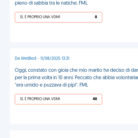
pieno di sabbia tra le natiche. FML
SÌ, È PROPRIO UNA VDM!
0
Da WetBed - 11/08/2025 13:31
Oggi, constato con gioia che mio marito ha deciso di dar
per la prima volta in 10 anni. Peccato che abbia volontari
"era umido e puzzava di pipì". FML
SÌ, È PROPRIO UNA VDM!
40