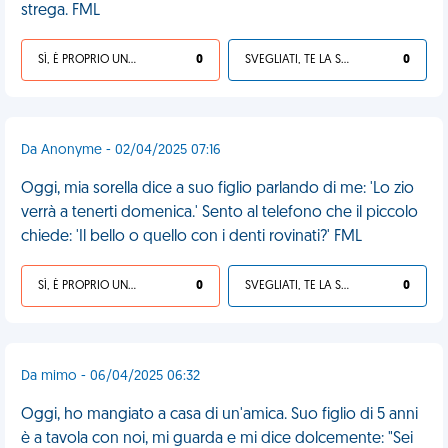
strega. FML
SÌ, È PROPRIO UNA VDM!
0
SVEGLIATI, TE LA SEI CERCATA!
0
Da Anonyme - 02/04/2025 07:16
Oggi, mia sorella dice a suo figlio parlando di me: 'Lo zio
verrà a tenerti domenica.' Sento al telefono che il piccolo
chiede: 'Il bello o quello con i denti rovinati?' FML
SÌ, È PROPRIO UNA VDM!
0
SVEGLIATI, TE LA SEI CERCATA!
0
Da mimo - 06/04/2025 06:32
Oggi, ho mangiato a casa di un'amica. Suo figlio di 5 anni
è a tavola con noi, mi guarda e mi dice dolcemente: "Sei