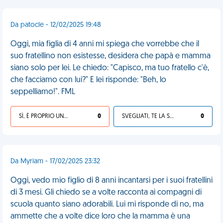
Da patocle - 12/02/2025 19:48
Oggi, mia figlia di 4 anni mi spiega che vorrebbe che il
suo fratellino non esistesse, desidera che papà e mamma
siano solo per lei. Le chiedo: "Capisco, ma tuo fratello c'è,
che facciamo con lui?" E lei risponde: "Beh, lo
seppelliamo!". FML
SÌ, È PROPRIO UNA VDM!
0
SVEGLIATI, TE LA SEI CERCATA!
0
Da Myriam - 17/02/2025 23:32
Oggi, vedo mio figlio di 8 anni incantarsi per i suoi fratellini
di 3 mesi. Gli chiedo se a volte racconta ai compagni di
scuola quanto siano adorabili. Lui mi risponde di no, ma
ammette che a volte dice loro che la mamma è una