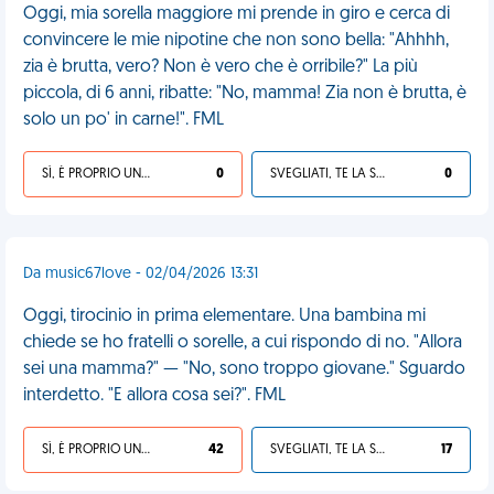
Oggi, mia sorella maggiore mi prende in giro e cerca di
convincere le mie nipotine che non sono bella: "Ahhhh,
zia è brutta, vero? Non è vero che è orribile?" La più
piccola, di 6 anni, ribatte: "No, mamma! Zia non è brutta, è
solo un po' in carne!". FML
SÌ, È PROPRIO UNA VDM!
0
SVEGLIATI, TE LA SEI CERCATA!
0
Da music67love - 02/04/2026 13:31
Oggi, tirocinio in prima elementare. Una bambina mi
chiede se ho fratelli o sorelle, a cui rispondo di no. "Allora
sei una mamma?" — "No, sono troppo giovane." Sguardo
interdetto. "E allora cosa sei?". FML
SÌ, È PROPRIO UNA VDM!
42
SVEGLIATI, TE LA SEI CERCATA!
17