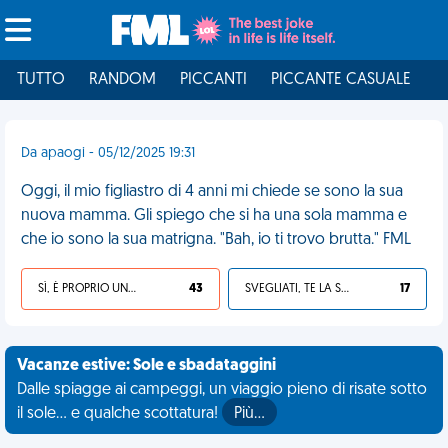
TUTTO
RANDOM
PICCANTI
PICCANTE CASUALE
I
Da apaogi - 05/12/2025 19:31
Oggi, il mio figliastro di 4 anni mi chiede se sono la sua
nuova mamma. Gli spiego che si ha una sola mamma e
che io sono la sua matrigna. "Bah, io ti trovo brutta." FML
SÌ, È PROPRIO UNA VDM!
43
SVEGLIATI, TE LA SEI CERCATA!
17
Vacanze estive: Sole e sbadataggini
Dalle spiagge ai campeggi, un viaggio pieno di risate sotto
il sole... e qualche scottatura!
Più…