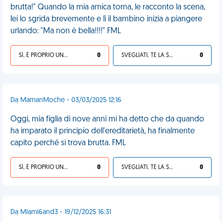
brutta!" Quando la mia amica torna, le racconto la scena,
lei lo sgrida brevemente e lì il bambino inizia a piangere
urlando: "Ma non è bella!!!!" FML
SÌ, È PROPRIO UNA VDM!
0
SVEGLIATI, TE LA SEI CERCATA!
0
Da MamanMoche - 03/03/2025 12:16
Oggi, mia figlia di nove anni mi ha detto che da quando
ha imparato il principio dell'ereditarietà, ha finalmente
capito perché si trova brutta. FML
SÌ, È PROPRIO UNA VDM!
0
SVEGLIATI, TE LA SEI CERCATA!
0
Da Miami6and3 - 19/12/2025 16:31