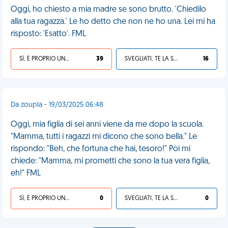
Oggi, ho chiesto a mia madre se sono brutto. 'Chiedilo
alla tua ragazza.' Le ho detto che non ne ho una. Lei mi ha
risposto: 'Esatto'. FML
SÌ, È PROPRIO UNA VDM!
39
SVEGLIATI, TE LA SEI CERCATA!
16
Da zoupla - 19/03/2025 06:48
Oggi, mia figlia di sei anni viene da me dopo la scuola.
"Mamma, tutti i ragazzi mi dicono che sono bella." Le
rispondo: "Beh, che fortuna che hai, tesoro!" Poi mi
chiede: "Mamma, mi prometti che sono la tua vera figlia,
eh!" FML
SÌ, È PROPRIO UNA VDM!
0
SVEGLIATI, TE LA SEI CERCATA!
0