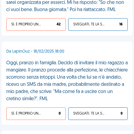
sarei organizzata per esserci. Mi ha risposto: "So che non
ci vuoi bene. Buona giornata." Poi ha riattaccato. FML
SÌ, È PROPRIO UNA VDM!
42
SVEGLIATI, TE LA SEI CERCATA!
16
Da LapinOuz - 18/02/2025 18:00
Oggi, pranzo in famiglia. Decido di invitare il mio ragazzo a
mangiare. Il pranzo procede alla perfezione, le chiacchiere
scorrono senza intoppi. Una volta che lui se n'è andato,
ricevo un SMS da mia madre, probabilmente destinato a
mio padre, che scrive: "Ma come fa a uscire con un
cretino simile?". FML
SÌ, È PROPRIO UNA VDM!
0
SVEGLIATI, TE LA SEI CERCATA!
0