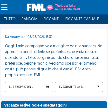
TUTTO
RANDOM
PICCANTI
PICCANTE CASUALE
I
Da Anonyme - 25/05/2026 13:32
Oggi, il mio compagno va a mangiare da mia suocera. Ne
approfitta per chiederle se preferisce che vada da solo
quando è invitato. Lei gli risponde che, onestamente, sì:
preferisce, perché "non ci vediamo spesso" e "almeno
così si può parlare di quello che si vuole". P.S.: Abita
proprio accanto. FML
SÌ, È PROPRIO UNA VDM!
40
SVEGLIATI, TE LA SEI CERCATA!
17
Vacanze estive: Sole e sbadataggini