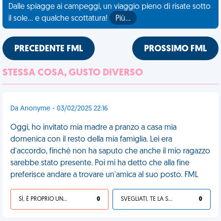
Dalle spiagge ai campeggi, un viaggio pieno di risate sotto
il sole... e qualche scottatura!
Più…
PRECEDENTE FML
PROSSIMO FML
STESSA COSA, GUSTO DIVERSO
Da Anonyme - 03/02/2025 22:16
Oggi, ho invitato mia madre a pranzo a casa mia
domenica con il resto della mia famiglia. Lei era
d'accordo, finché non ha saputo che anche il mio ragazzo
sarebbe stato presente. Poi mi ha detto che alla fine
preferisce andare a trovare un'amica al suo posto. FML
SÌ, È PROPRIO UNA VDM!
0
SVEGLIATI, TE LA SEI CERCATA!
0