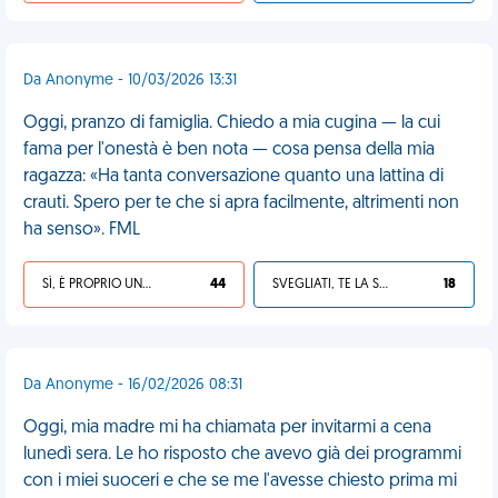
Da Anonyme - 10/03/2026 13:31
Oggi, pranzo di famiglia. Chiedo a mia cugina — la cui
fama per l'onestà è ben nota — cosa pensa della mia
ragazza: «Ha tanta conversazione quanto una lattina di
crauti. Spero per te che si apra facilmente, altrimenti non
ha senso». FML
SÌ, È PROPRIO UNA VDM!
44
SVEGLIATI, TE LA SEI CERCATA!
18
Da Anonyme - 16/02/2026 08:31
Oggi, mia madre mi ha chiamata per invitarmi a cena
lunedì sera. Le ho risposto che avevo già dei programmi
con i miei suoceri e che se me l'avesse chiesto prima mi