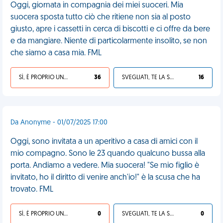
Oggi, giornata in compagnia dei miei suoceri. Mia
suocera sposta tutto ciò che ritiene non sia al posto
giusto, apre i cassetti in cerca di biscotti e ci offre da bere
e da mangiare. Niente di particolarmente insolito, se non
che siamo a casa mia. FML
SÌ, È PROPRIO UNA VDM!
36
SVEGLIATI, TE LA SEI CERCATA!
16
Da Anonyme - 01/07/2025 17:00
Oggi, sono invitata a un aperitivo a casa di amici con il
mio compagno. Sono le 23 quando qualcuno bussa alla
porta. Andiamo a vedere. Mia suocera! "Se mio figlio è
invitato, ho il diritto di venire anch'io!" è la scusa che ha
trovato. FML
SÌ, È PROPRIO UNA VDM!
0
SVEGLIATI, TE LA SEI CERCATA!
0