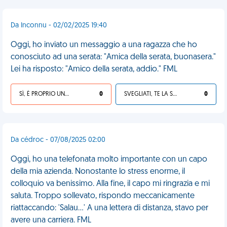
Da Inconnu - 02/02/2025 19:40
Oggi, ho inviato un messaggio a una ragazza che ho
conosciuto ad una serata: "Amica della serata, buonasera."
Lei ha risposto: "Amico della serata, addio." FML
SÌ, È PROPRIO UNA VDM!
0
SVEGLIATI, TE LA SEI CERCATA!
0
Da cédroc - 07/08/2025 02:00
Oggi, ho una telefonata molto importante con un capo
della mia azienda. Nonostante lo stress enorme, il
colloquio va benissimo. Alla fine, il capo mi ringrazia e mi
saluta. Troppo sollevato, rispondo meccanicamente
riattaccando: 'Salau…' A una lettera di distanza, stavo per
avere una carriera. FML