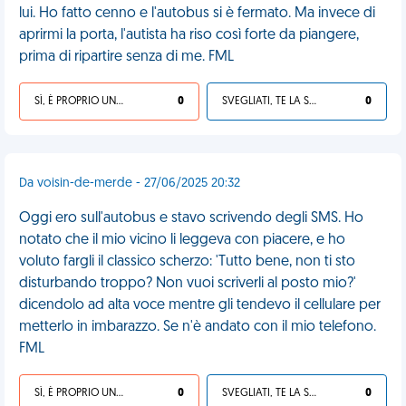
lui. Ho fatto cenno e l'autobus si è fermato. Ma invece di
aprirmi la porta, l'autista ha riso così forte da piangere,
prima di ripartire senza di me. FML
SÌ, È PROPRIO UNA VDM!
0
SVEGLIATI, TE LA SEI CERCATA!
0
Da voisin-de-merde - 27/06/2025 20:32
Oggi ero sull'autobus e stavo scrivendo degli SMS. Ho
notato che il mio vicino li leggeva con piacere, e ho
voluto fargli il classico scherzo: 'Tutto bene, non ti sto
disturbando troppo? Non vuoi scriverli al posto mio?'
dicendolo ad alta voce mentre gli tendevo il cellulare per
metterlo in imbarazzo. Se n'è andato con il mio telefono.
FML
SÌ, È PROPRIO UNA VDM!
0
SVEGLIATI, TE LA SEI CERCATA!
0