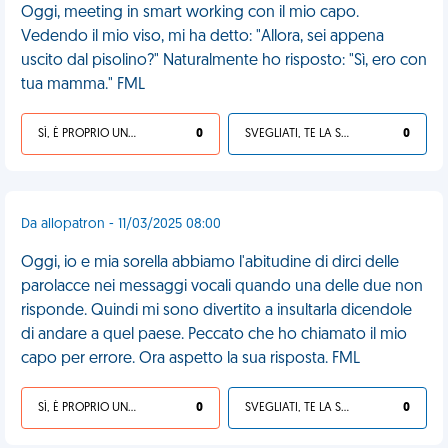
Oggi, meeting in smart working con il mio capo.
Vedendo il mio viso, mi ha detto: "Allora, sei appena
uscito dal pisolino?" Naturalmente ho risposto: "Sì, ero con
tua mamma." FML
SÌ, È PROPRIO UNA VDM!
0
SVEGLIATI, TE LA SEI CERCATA!
0
Da allopatron - 11/03/2025 08:00
Oggi, io e mia sorella abbiamo l'abitudine di dirci delle
parolacce nei messaggi vocali quando una delle due non
risponde. Quindi mi sono divertito a insultarla dicendole
di andare a quel paese. Peccato che ho chiamato il mio
capo per errore. Ora aspetto la sua risposta. FML
SÌ, È PROPRIO UNA VDM!
0
SVEGLIATI, TE LA SEI CERCATA!
0