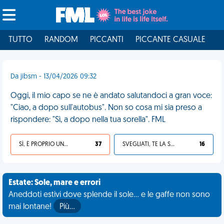
TUTTO
RANDOM
PICCANTI
PICCANTE CASUALE
I
Da jibsm - 13/04/2026 09:32
Oggi, il mio capo se ne è andato salutandoci a gran voce:
"Ciao, a dopo sull'autobus". Non so cosa mi sia preso a
rispondere: "Sì, a dopo nella tua sorella". FML
SÌ, È PROPRIO UNA VDM!
37
SVEGLIATI, TE LA SEI CERCATA!
16
Estate: Sole, mare e errori
Aneddoti estivi dove splende il sole... e le gaffe non sono
mai lontane!
Più…