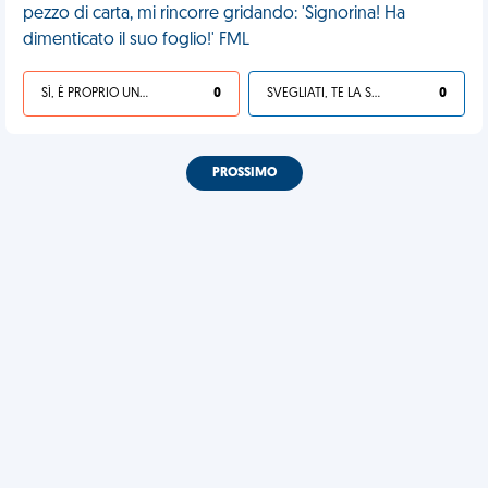
pezzo di carta, mi rincorre gridando: 'Signorina! Ha
dimenticato il suo foglio!' FML
SÌ, È PROPRIO UNA VDM!
0
SVEGLIATI, TE LA SEI CERCATA!
0
PROSSIMO