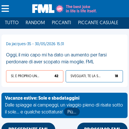
TUTTO
RANDOM
PICCANTI
PICCANTE CASUALE
I
Da jacques-35 - 30/05/2026 15:31
Oggi, il mio capo mi ha dato un aumento per farsi
perdonare di aver scopato mia moglie. FML
SÌ, È PROPRIO UNA VDM!
42
SVEGLIATI, TE LA SEI CERCATA!
18
Vacanze estive: Sole e sbadataggini
Dalle spiagge ai campeggi, un viaggio pieno di risate sotto
il sole... e qualche scottatura!
Più…