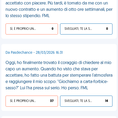
accettato con piacere. Più tardi, è tornato da me con un
nuovo contratto e un aumento di otto ore settimanali, per
lo stesso stipendio. FML
SÌ, È PROPRIO UNA VDM!
0
SVEGLIATI, TE LA SEI CERCATA!
0
Da Pasdechance - 28/03/2026 16:31
Oggi, ho finalmente trovato il coraggio di chiedere al mio
capo un aumento. Quando ho visto che stava per
accettare, ho fatto una battuta per stemperare l'atmosfera
e raggiungere il mio scopo: "Giochiamo a carta-forbice-
sasso?" Lui l'ha presa sul serio. Ho perso. FML
SÌ, È PROPRIO UNA VDM!
37
SVEGLIATI, TE LA SEI CERCATA!
14