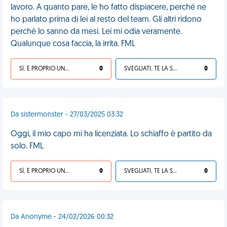
lavoro. A quanto pare, le ho fatto dispiacere, perché ne
ho parlato prima di lei al resto del team. Gli altri ridono
perché lo sanno da mesi. Lei mi odia veramente.
Qualunque cosa faccia, la irrita. FML
SÌ, È PROPRIO UNA VDM!
0
SVEGLIATI, TE LA SEI CERCATA!
0
Da sistermonster - 27/03/2025 03:32
Oggi, il mio capo mi ha licenziata. Lo schiaffo è partito da
solo. FML
SÌ, È PROPRIO UNA VDM!
0
SVEGLIATI, TE LA SEI CERCATA!
0
Da Anonyme - 24/02/2026 00:32