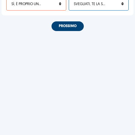
SÌ, È PROPRIO UNA VDM!
0
SVEGLIATI, TE LA SEI CERCATA!
0
PROSSIMO