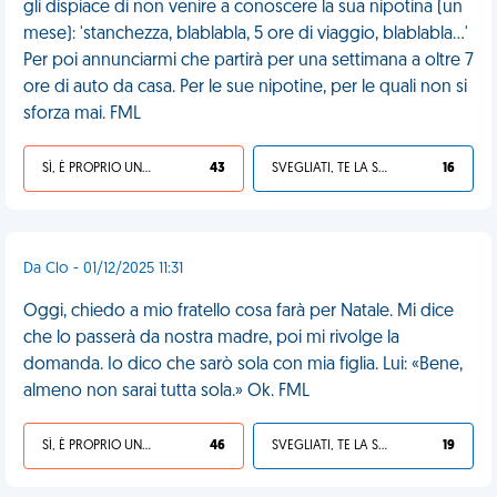
gli dispiace di non venire a conoscere la sua nipotina (un
mese): 'stanchezza, blablabla, 5 ore di viaggio, blablabla…'
Per poi annunciarmi che partirà per una settimana a oltre 7
ore di auto da casa. Per le sue nipotine, per le quali non si
sforza mai. FML
SÌ, È PROPRIO UNA VDM!
43
SVEGLIATI, TE LA SEI CERCATA!
16
Da Clo - 01/12/2025 11:31
Oggi, chiedo a mio fratello cosa farà per Natale. Mi dice
che lo passerà da nostra madre, poi mi rivolge la
domanda. Io dico che sarò sola con mia figlia. Lui: «Bene,
almeno non sarai tutta sola.» Ok. FML
SÌ, È PROPRIO UNA VDM!
46
SVEGLIATI, TE LA SEI CERCATA!
19