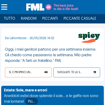
TUTTO
RANDOM
PICCANTI
PICCANTE CASUALE
I
Da Lahonteuse - 26/05/2026 14:32
Oggi, i miei genitori partono per una settimana insieme.
Gli chiedo come passeranno la settimana. Mio padre
risponde: "A farti un fratellino." FML
SÌ, È PROPRIO UNA VDM!
44
SVEGLIATI, TE LA SEI CERCATA!
19
Estate: Sole, mare e errori
Aneddoti estivi dove splende il sole... e le gaffe non sono
mai lontane!
Più…