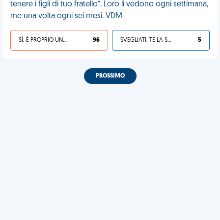
tenere i figli di tuo fratello”. Loro li vedono ogni settimana,
me una volta ogni sei mesi. VDM
SÌ, È PROPRIO UNA VDM!
96
SVEGLIATI, TE LA SEI CERCATA!
5
PROSSIMO