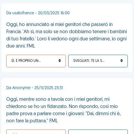
Da usatofrance - 20/03/2025 16:00
Oggi, ho annunciato ai miei genitori che passerò in
Francia. 'Ah sì, ma solo se non dobbiamo tenere i bambini
di tuo fratello.' Loro li vedono ogni due settimane, io ogni
due anni. FML
SÌ, È PROPRIO UNA VDM!
0
SVEGLIATI, TE LA SEI CERCATA!
0
Da Anonyme - 25/11/2025 23:31
Oggi, mentre sono a tavola con i miei genitori, mi
chiedono se ho un fidanzato. Non rispondo, così mio
padre prova a parlare come i giovani: "Dai, dimmi chi è,
non fare la puttana." FML