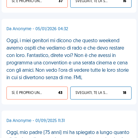
SÌ, È PROPRIO UNA VDM!
37
SVEGLIATI, TE LA SEI CERCATA!
16
Da Anonyme - 05/01/2026 04:32
Oggi, i miei genitori mi dicono che questo weekend
avremo ospiti che vediamo di rado e che devo restare
con loro. Fantastico, direte voi? Non è che avessi in
programma una convention e una serata cinema e cena
con gli amici. Non vedo l'ora di vedere tutte le loro storie
in cui si divertono senza di me. FML
SÌ, È PROPRIO UNA VDM!
43
SVEGLIATI, TE LA SEI CERCATA!
18
Da Anonyme - 01/09/2025 11:31
Oggi, mio padre (75 anni) mi ha spiegato a lungo quanto