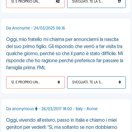
SÌ, È PROPRIO UNA VDM!
42
SVEGLIATI, TE LA SEI CERCATA!
17
Da Anonyme - 24/03/2025 06:16
Oggi, mio fratello mi chiama per annunciarmi la nascita
del suo primo figlio. Gli rispondo che verrò a far visita tra
qualche giorno, perché so che il parto è stato difficile. Mi
risponde che ho ragione perché preferisce far passare la
famiglia prima. FML
SÌ, È PROPRIO UNA VDM!
0
SVEGLIATI, TE LA SEI CERCATA!
0
Da anonymous
- 26/03/2017 18:00 - Italy - Rome
Oggi, vivendo all’estero, passo in Italia e chiamo i miei
genitori per vederli: “Sì, ma soltanto se non dobbiamo