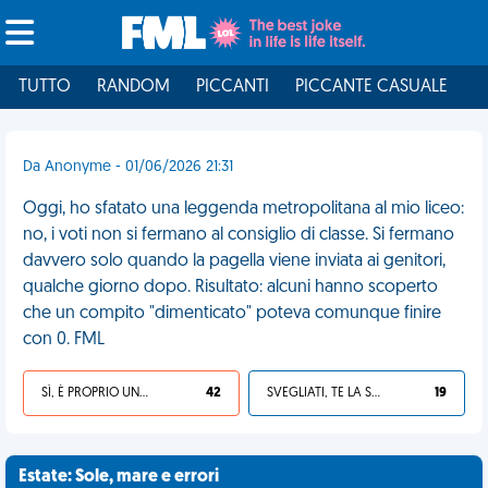
TUTTO
RANDOM
PICCANTI
PICCANTE CASUALE
I
Da Anonyme - 01/06/2026 21:31
Oggi, ho sfatato una leggenda metropolitana al mio liceo:
no, i voti non si fermano al consiglio di classe. Si fermano
davvero solo quando la pagella viene inviata ai genitori,
qualche giorno dopo. Risultato: alcuni hanno scoperto
che un compito "dimenticato" poteva comunque finire
con 0. FML
SÌ, È PROPRIO UNA VDM!
42
SVEGLIATI, TE LA SEI CERCATA!
19
Estate: Sole, mare e errori