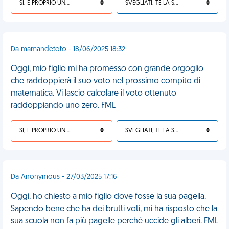
SÌ, È PROPRIO UNA VDM!
0
SVEGLIATI, TE LA SEI CERCATA!
0
Da mamandetoto - 18/06/2025 18:32
Oggi, mio figlio mi ha promesso con grande orgoglio
che raddoppierà il suo voto nel prossimo compito di
matematica. Vi lascio calcolare il voto ottenuto
raddoppiando uno zero. FML
SÌ, È PROPRIO UNA VDM!
0
SVEGLIATI, TE LA SEI CERCATA!
0
Da Anonymous - 27/03/2025 17:16
Oggi, ho chiesto a mio figlio dove fosse la sua pagella.
Sapendo bene che ha dei brutti voti, mi ha risposto che la
sua scuola non fa più pagelle perché uccide gli alberi. FML