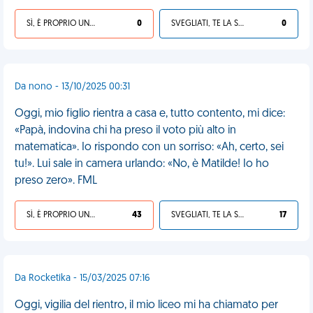
SÌ, È PROPRIO UNA VDM!
0
SVEGLIATI, TE LA SEI CERCATA!
0
Da nono - 13/10/2025 00:31
Oggi, mio figlio rientra a casa e, tutto contento, mi dice:
«Papà, indovina chi ha preso il voto più alto in
matematica». Io rispondo con un sorriso: «Ah, certo, sei
tu!». Lui sale in camera urlando: «No, è Matilde! Io ho
preso zero». FML
SÌ, È PROPRIO UNA VDM!
43
SVEGLIATI, TE LA SEI CERCATA!
17
Da Rocketika - 15/03/2025 07:16
Oggi, vigilia del rientro, il mio liceo mi ha chiamato per