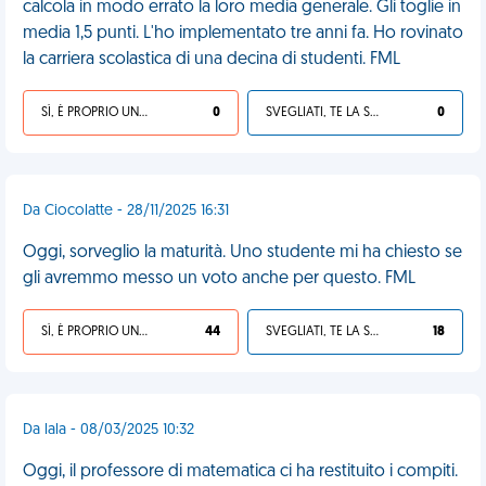
calcola in modo errato la loro media generale. Gli toglie in
media 1,5 punti. L'ho implementato tre anni fa. Ho rovinato
la carriera scolastica di una decina di studenti. FML
SÌ, È PROPRIO UNA VDM!
0
SVEGLIATI, TE LA SEI CERCATA!
0
Da Ciocolatte - 28/11/2025 16:31
Oggi, sorveglio la maturità. Uno studente mi ha chiesto se
gli avremmo messo un voto anche per questo. FML
SÌ, È PROPRIO UNA VDM!
44
SVEGLIATI, TE LA SEI CERCATA!
18
Da lala - 08/03/2025 10:32
Oggi, il professore di matematica ci ha restituito i compiti.