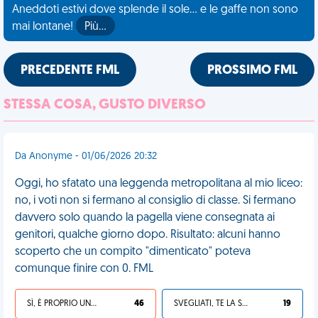
Aneddoti estivi dove splende il sole... e le gaffe non sono
mai lontane!
Più…
PRECEDENTE FML
PROSSIMO FML
STESSA COSA, GUSTO DIVERSO
Da Anonyme - 01/06/2026 20:32
Oggi, ho sfatato una leggenda metropolitana al mio liceo:
no, i voti non si fermano al consiglio di classe. Si fermano
davvero solo quando la pagella viene consegnata ai
genitori, qualche giorno dopo. Risultato: alcuni hanno
scoperto che un compito "dimenticato" poteva
comunque finire con 0. FML
SÌ, È PROPRIO UNA VDM!
46
SVEGLIATI, TE LA SEI CERCATA!
19