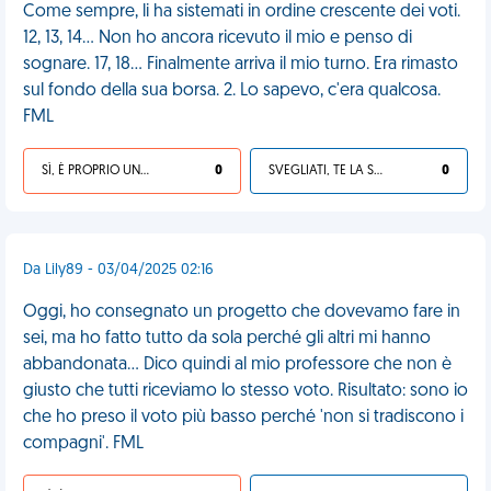
Come sempre, li ha sistemati in ordine crescente dei voti.
12, 13, 14... Non ho ancora ricevuto il mio e penso di
sognare. 17, 18... Finalmente arriva il mio turno. Era rimasto
sul fondo della sua borsa. 2. Lo sapevo, c'era qualcosa.
FML
SÌ, È PROPRIO UNA VDM!
0
SVEGLIATI, TE LA SEI CERCATA!
0
Da Lily89 - 03/04/2025 02:16
Oggi, ho consegnato un progetto che dovevamo fare in
sei, ma ho fatto tutto da sola perché gli altri mi hanno
abbandonata... Dico quindi al mio professore che non è
giusto che tutti riceviamo lo stesso voto. Risultato: sono io
che ho preso il voto più basso perché 'non si tradiscono i
compagni'. FML