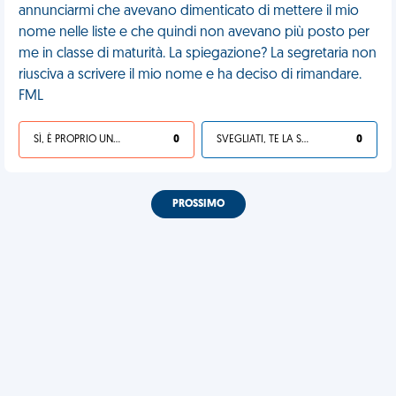
annunciarmi che avevano dimenticato di mettere il mio
nome nelle liste e che quindi non avevano più posto per
me in classe di maturità. La spiegazione? La segretaria non
riusciva a scrivere il mio nome e ha deciso di rimandare.
FML
SÌ, È PROPRIO UNA VDM!
0
SVEGLIATI, TE LA SEI CERCATA!
0
PROSSIMO