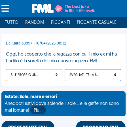
TUTTO
RANDOM
PICCANTI
PICCANTE CASUALE
I
Da Clara130897 - 10/04/2025 08:32
Oggi, ho scoperto che la ragazza con cui il mio ex mi ha
tradito è la sorella del mio nuovo ragazzo. FML
SÌ, È PROPRIO UNA VDM!
0
SVEGLIATI, TE LA SEI CERCATA!
0
Estate: Sole, mare e errori
Aneddoti estivi dove splende il sole... e le gaffe non sono
mai lontane!
Più…