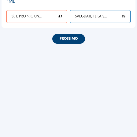
FML
SÌ, È PROPRIO UNA VDM!
37
SVEGLIATI, TE LA SEI CERCATA!
15
PROSSIMO