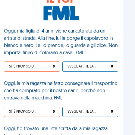
IL TOP
Oggi, mia figlia di 4 anni viene caricaturata da un
artista di strada. Alla fine, lui le porge il capolavoro in
bianco e nero. Lei lo prende, lo guarda e gli dice: 'Non
importa, finirò di colorarlo a casa!' FML
SÌ, È PROPRIO UNA VDM!
0
SVEGLIATI, TE LA SEI CERCATA!
0
Oggi, la mia ragazza ha fatto consegnare il trasportino
che ha comprato per il nostro cane, perché non
entrava nella macchina. FML
SÌ, È PROPRIO UNA VDM!
0
SVEGLIATI, TE LA SEI CERCATA!
0
Oggi, ho trovato una lista scritta dalla mia ragazza.