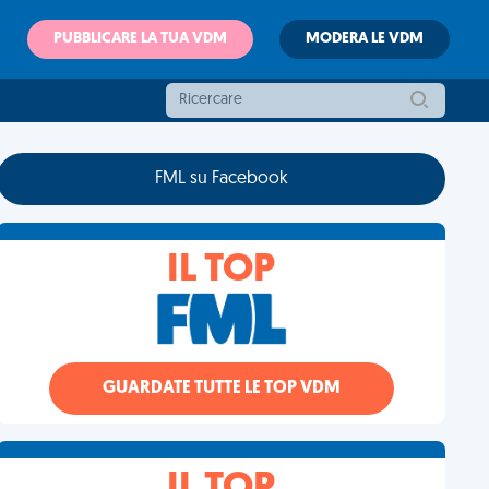
PUBBLICARE LA TUA VDM
MODERA LE VDM
FML su Facebook
IL TOP
GUARDATE TUTTE LE TOP VDM