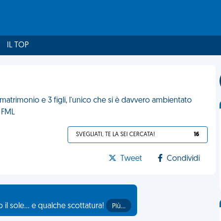
IL TOP
matrimonio e 3 figli, l'unico che si è davvero ambientato
. FML
SVEGLIATI, TE LA SEI CERCATA!
16
Tweet
Condividi
il sole... e qualche scottatura!
Più…