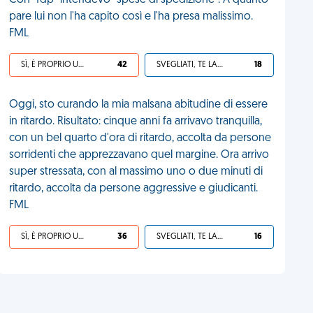
Con "fdp" intendevo "spese di spedizione". A quanto
pare lui non l'ha capito così e l'ha presa malissimo.
FML
SÌ, È PROPRIO UNA VDM!
42
SVEGLIATI, TE LA SEI CERCATA!
18
Oggi, sto curando la mia malsana abitudine di essere
in ritardo. Risultato: cinque anni fa arrivavo tranquilla,
con un bel quarto d'ora di ritardo, accolta da persone
sorridenti che apprezzavano quel margine. Ora arrivo
super stressata, con al massimo uno o due minuti di
ritardo, accolta da persone aggressive e giudicanti.
FML
SÌ, È PROPRIO UNA VDM!
36
SVEGLIATI, TE LA SEI CERCATA!
16