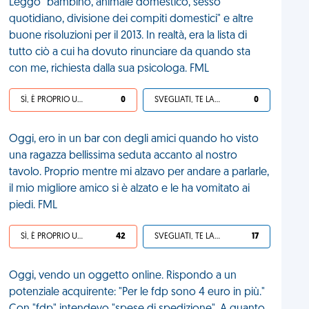
Leggo "bambino, animale domestico, sesso
quotidiano, divisione dei compiti domestici" e altre
buone risoluzioni per il 2013. In realtà, era la lista di
tutto ciò a cui ha dovuto rinunciare da quando sta
con me, richiesta dalla sua psicologa. FML
SÌ, È PROPRIO UNA VDM!
0
SVEGLIATI, TE LA SEI CERCATA!
0
Oggi, ero in un bar con degli amici quando ho visto
una ragazza bellissima seduta accanto al nostro
tavolo. Proprio mentre mi alzavo per andare a parlarle,
il mio migliore amico si è alzato e le ha vomitato ai
piedi. FML
SÌ, È PROPRIO UNA VDM!
42
SVEGLIATI, TE LA SEI CERCATA!
17
Oggi, vendo un oggetto online. Rispondo a un
potenziale acquirente: "Per le fdp sono 4 euro in più."