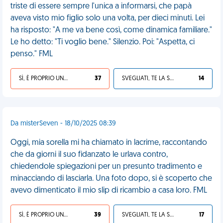
triste di essere sempre l'unica a informarsi, che papà
aveva visto mio figlio solo una volta, per dieci minuti. Lei
ha risposto: "A me va bene così, come dinamica familiare."
Le ho detto: "Ti voglio bene." Silenzio. Poi: "Aspetta, ci
penso." FML
SÌ, È PROPRIO UNA VDM!
37
SVEGLIATI, TE LA SEI CERCATA!
14
Da misterSeven - 18/10/2025 08:39
Oggi, mia sorella mi ha chiamato in lacrime, raccontando
che da giorni il suo fidanzato le urlava contro,
chiedendole spiegazioni per un presunto tradimento e
minacciando di lasciarla. Una foto dopo, si è scoperto che
avevo dimenticato il mio slip di ricambio a casa loro. FML
SÌ, È PROPRIO UNA VDM!
39
SVEGLIATI, TE LA SEI CERCATA!
17