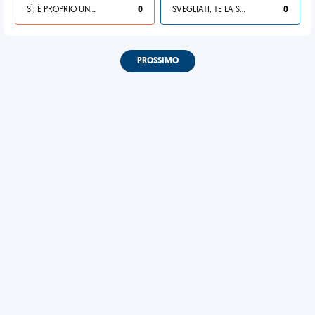
SÌ, È PROPRIO UNA VDM!
0
SVEGLIATI, TE LA SEI CERCATA!
0
PROSSIMO