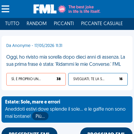
TUTTO
RANDOM
PICCANTI
PICCANTE CASUALE
I
Da Anonyme - 17/05/2026 11:31
Oggi, ho rivisto mia sorella dopo dieci anni di assenza. La
sua prima frase è stata: 'Ridammi le mie Converse.' FML
SÌ, È PROPRIO UNA VDM!
38
SVEGLIATI, TE LA SEI CERCATA!
16
Estate: Sole, mare e errori
Aneddoti estivi dove splende il sole... e le gaffe non sono
mai lontane!
Più…