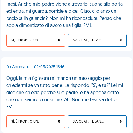
mesi. Anche mio padre viene a trovarlo, suona alla porta
ed entra, mi guarda, sorride e dice: 'Ciao, ci diamo un
bacio sulla guancia?' Non mi ha riconosciuta. Penso che
abbia dimenticato di avere una figlia. FML
SÌ, È PROPRIO UNA VDM!
0
SVEGLIATI, TE LA SEI CERCATA!
0
Da Anonyme - 02/03/2025 16:16
Oggi, la mia figliastra mi manda un messaggio per
chiedermi se va tutto bene. Le rispondo: "Sì, e tu?" Lei mi
dice che chiede perché suo padre le ha appena detto
che non siamo più insieme. Ah. Non me l'aveva detto.
FML
SÌ, È PROPRIO UNA VDM!
0
SVEGLIATI, TE LA SEI CERCATA!
0