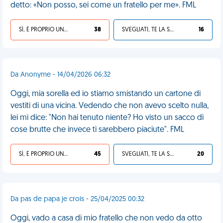
detto: «Non posso, sei come un fratello per me». FML
SÌ, È PROPRIO UNA VDM!
38
SVEGLIATI, TE LA SEI CERCATA!
16
Da Anonyme - 14/04/2026 06:32
Oggi, mia sorella ed io stiamo smistando un cartone di
vestiti di una vicina. Vedendo che non avevo scelto nulla,
lei mi dice: "Non hai tenuto niente? Ho visto un sacco di
cose brutte che invece ti sarebbero piaciute". FML
SÌ, È PROPRIO UNA VDM!
45
SVEGLIATI, TE LA SEI CERCATA!
20
Da pas de papa je crois - 25/04/2025 00:32
Oggi, vado a casa di mio fratello che non vedo da otto