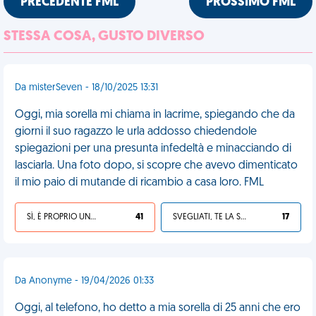
PRECEDENTE FML
PROSSIMO FML
STESSA COSA, GUSTO DIVERSO
Da misterSeven - 18/10/2025 13:31
Oggi, mia sorella mi chiama in lacrime, spiegando che da
giorni il suo ragazzo le urla addosso chiedendole
spiegazioni per una presunta infedeltà e minacciando di
lasciarla. Una foto dopo, si scopre che avevo dimenticato
il mio paio di mutande di ricambio a casa loro. FML
SÌ, È PROPRIO UNA VDM!
41
SVEGLIATI, TE LA SEI CERCATA!
17
Da Anonyme - 19/04/2026 01:33
Oggi, al telefono, ho detto a mia sorella di 25 anni che ero