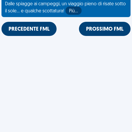
Dalle spiagge ai campeggi, un viaggio pieno di risate sotto
il sole... e qualche scottatura!
Più…
PRECEDENTE FML
PROSSIMO FML