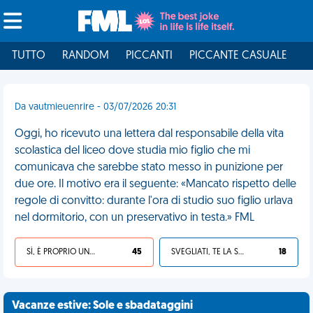
TUTTO
RANDOM
PICCANTI
PICCANTE CASUALE
I
Da vautmieuenrire - 03/07/2026 20:31
Oggi, ho ricevuto una lettera dal responsabile della vita
scolastica del liceo dove studia mio figlio che mi
comunicava che sarebbe stato messo in punizione per
due ore. Il motivo era il seguente: «Mancato rispetto delle
regole di convitto: durante l'ora di studio suo figlio urlava
nel dormitorio, con un preservativo in testa.» FML
SÌ, È PROPRIO UNA VDM!
45
SVEGLIATI, TE LA SEI CERCATA!
18
Vacanze estive: Sole e sbadataggini