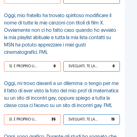
Oggi, mio fratello ha trovato spiritoso modificare il
nome di tutte le mie canzoni con titoli di film X.
Ovviamente non ci ho fatto caso quando ho avviato
la mia playlist abituale e tutta la mia lista contatti su
MSN ha potuto apprezzare i miei gusti
cinematografici. FML
SÌ, È PROPRIO UNA VDM!
0
SVEGLIATI, TE LA SEI CERCATA!
0
Oggi, mi trovo davanti a un dilemma: o tengo per me
il fatto di aver visto la foto del mio prof di matematica
su un sito di incontri gay, oppure spiego a tutta la
classe cosa ci facevo su un sito di incontri gay. FML
SÌ, È PROPRIO UNA VDM!
35
SVEGLIATI, TE LA SEI CERCATA!
15