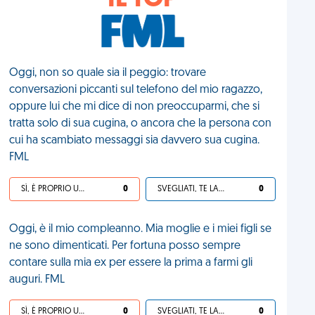
IL TOP
Oggi, non so quale sia il peggio: trovare
conversazioni piccanti sul telefono del mio ragazzo,
oppure lui che mi dice di non preoccuparmi, che si
tratta solo di sua cugina, o ancora che la persona con
cui ha scambiato messaggi sia davvero sua cugina.
FML
SÌ, È PROPRIO UNA VDM!
0
SVEGLIATI, TE LA SEI CERCATA!
0
Oggi, è il mio compleanno. Mia moglie e i miei figli se
ne sono dimenticati. Per fortuna posso sempre
contare sulla mia ex per essere la prima a farmi gli
auguri. FML
SÌ, È PROPRIO UNA VDM!
0
SVEGLIATI, TE LA SEI CERCATA!
0