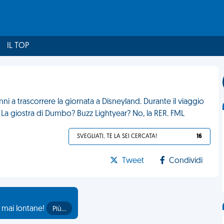
IL TOP
nni a trascorrere la giornata a Disneyland. Durante il viaggio
an? La giostra di Dumbo? Buzz Lightyear? No, la RER. FML
SVEGLIATI, TE LA SEI CERCATA!
16
Tweet
Condividi
o mai lontane!
Più…