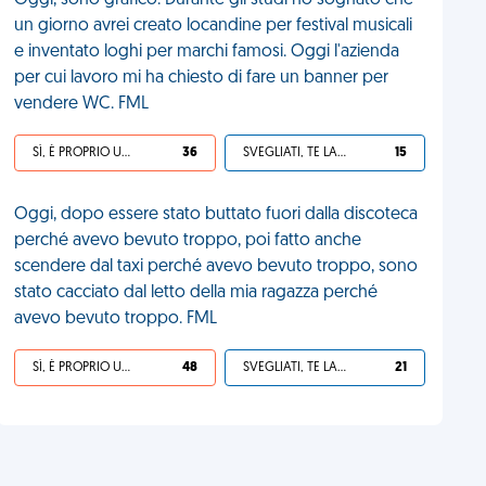
Oggi, sono grafico. Durante gli studi ho sognato che
un giorno avrei creato locandine per festival musicali
e inventato loghi per marchi famosi. Oggi l'azienda
per cui lavoro mi ha chiesto di fare un banner per
vendere WC. FML
SÌ, È PROPRIO UNA VDM!
36
SVEGLIATI, TE LA SEI CERCATA!
15
Oggi, dopo essere stato buttato fuori dalla discoteca
perché avevo bevuto troppo, poi fatto anche
scendere dal taxi perché avevo bevuto troppo, sono
stato cacciato dal letto della mia ragazza perché
avevo bevuto troppo. FML
SÌ, È PROPRIO UNA VDM!
48
SVEGLIATI, TE LA SEI CERCATA!
21