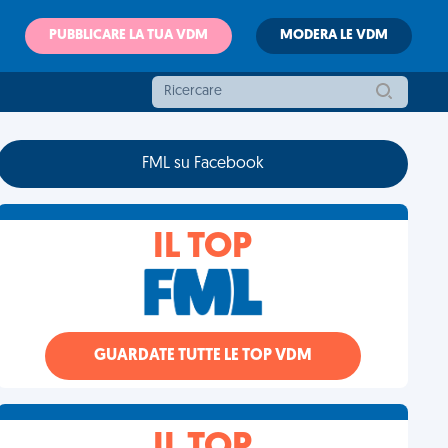
PUBBLICARE LA TUA VDM
MODERA LE VDM
FML su Facebook
IL TOP
GUARDATE TUTTE LE TOP VDM