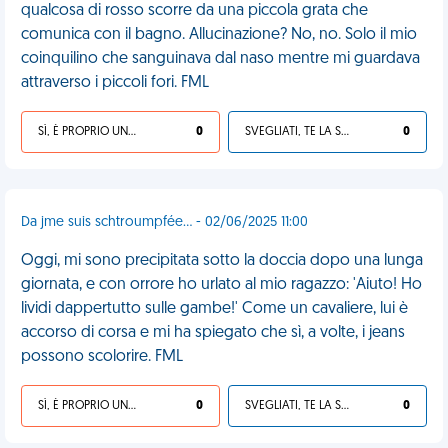
qualcosa di rosso scorre da una piccola grata che
comunica con il bagno. Allucinazione? No, no. Solo il mio
coinquilino che sanguinava dal naso mentre mi guardava
attraverso i piccoli fori. FML
SÌ, È PROPRIO UNA VDM!
0
SVEGLIATI, TE LA SEI CERCATA!
0
Da jme suis schtroumpfée... - 02/06/2025 11:00
Oggi, mi sono precipitata sotto la doccia dopo una lunga
giornata, e con orrore ho urlato al mio ragazzo: 'Aiuto! Ho
lividi dappertutto sulle gambe!' Come un cavaliere, lui è
accorso di corsa e mi ha spiegato che sì, a volte, i jeans
possono scolorire. FML
SÌ, È PROPRIO UNA VDM!
0
SVEGLIATI, TE LA SEI CERCATA!
0