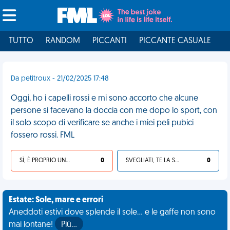
TUTTO
RANDOM
PICCANTI
PICCANTE CASUALE
I
Da petitroux - 21/02/2025 17:48
Oggi, ho i capelli rossi e mi sono accorto che alcune
persone si facevano la doccia con me dopo lo sport, con
il solo scopo di verificare se anche i miei peli pubici
fossero rossi. FML
SÌ, È PROPRIO UNA VDM!
0
SVEGLIATI, TE LA SEI CERCATA!
0
Estate: Sole, mare e errori
Aneddoti estivi dove splende il sole... e le gaffe non sono
mai lontane!
Più…