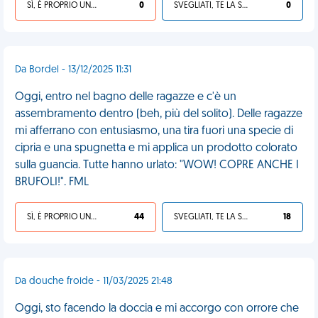
SÌ, È PROPRIO UNA VDM!
0
SVEGLIATI, TE LA SEI CERCATA!
0
Da Bordel - 13/12/2025 11:31
Oggi, entro nel bagno delle ragazze e c'è un
assembramento dentro (beh, più del solito). Delle ragazze
mi afferrano con entusiasmo, una tira fuori una specie di
cipria e una spugnetta e mi applica un prodotto colorato
sulla guancia. Tutte hanno urlato: "WOW! COPRE ANCHE I
BRUFOLI!". FML
SÌ, È PROPRIO UNA VDM!
44
SVEGLIATI, TE LA SEI CERCATA!
18
Da douche froide - 11/03/2025 21:48
Oggi, sto facendo la doccia e mi accorgo con orrore che