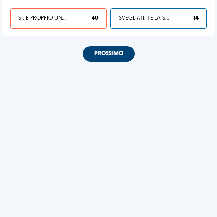
SÌ, È PROPRIO UNA VDM!
40
SVEGLIATI, TE LA SEI CERCATA!
14
PROSSIMO