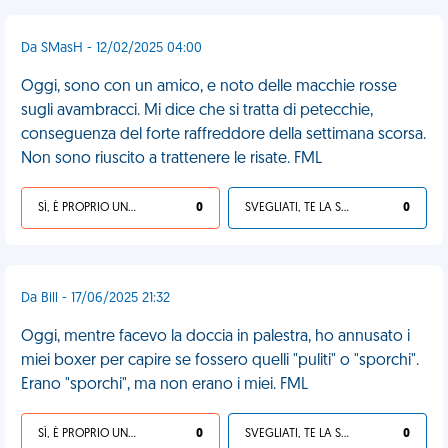
Da SMasH - 12/02/2025 04:00
Oggi, sono con un amico, e noto delle macchie rosse
sugli avambracci. Mi dice che si tratta di petecchie,
conseguenza del forte raffreddore della settimana scorsa.
Non sono riuscito a trattenere le risate. FML
SÌ, È PROPRIO UNA VDM!
0
SVEGLIATI, TE LA SEI CERCATA!
0
Da Bill - 17/06/2025 21:32
Oggi, mentre facevo la doccia in palestra, ho annusato i
miei boxer per capire se fossero quelli "puliti" o "sporchi".
Erano "sporchi", ma non erano i miei. FML
SÌ, È PROPRIO UNA VDM!
0
SVEGLIATI, TE LA SEI CERCATA!
0