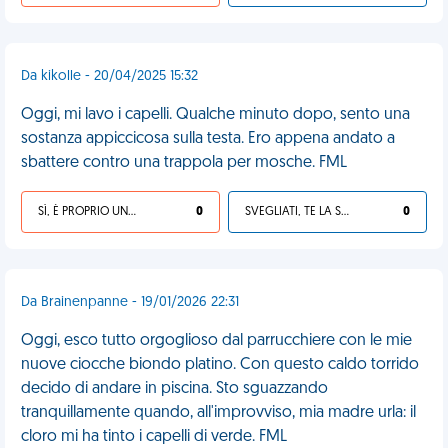
Da kikolle - 20/04/2025 15:32
Oggi, mi lavo i capelli. Qualche minuto dopo, sento una
sostanza appiccicosa sulla testa. Ero appena andato a
sbattere contro una trappola per mosche. FML
SÌ, È PROPRIO UNA VDM!
0
SVEGLIATI, TE LA SEI CERCATA!
0
Da Brainenpanne - 19/01/2026 22:31
Oggi, esco tutto orgoglioso dal parrucchiere con le mie
nuove ciocche biondo platino. Con questo caldo torrido
decido di andare in piscina. Sto sguazzando
tranquillamente quando, all'improvviso, mia madre urla: il
cloro mi ha tinto i capelli di verde. FML