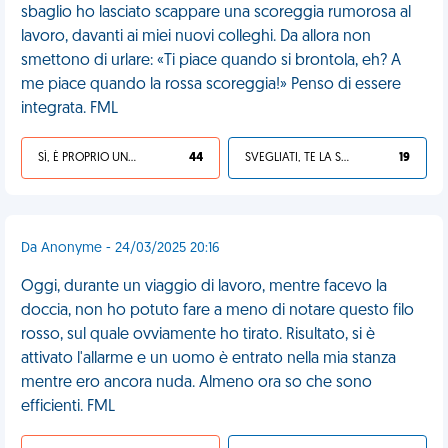
sbaglio ho lasciato scappare una scoreggia rumorosa al
lavoro, davanti ai miei nuovi colleghi. Da allora non
smettono di urlare: «Ti piace quando si brontola, eh? A
me piace quando la rossa scoreggia!» Penso di essere
integrata. FML
SÌ, È PROPRIO UNA VDM!
44
SVEGLIATI, TE LA SEI CERCATA!
19
Da Anonyme - 24/03/2025 20:16
Oggi, durante un viaggio di lavoro, mentre facevo la
doccia, non ho potuto fare a meno di notare questo filo
rosso, sul quale ovviamente ho tirato. Risultato, si è
attivato l'allarme e un uomo è entrato nella mia stanza
mentre ero ancora nuda. Almeno ora so che sono
efficienti. FML