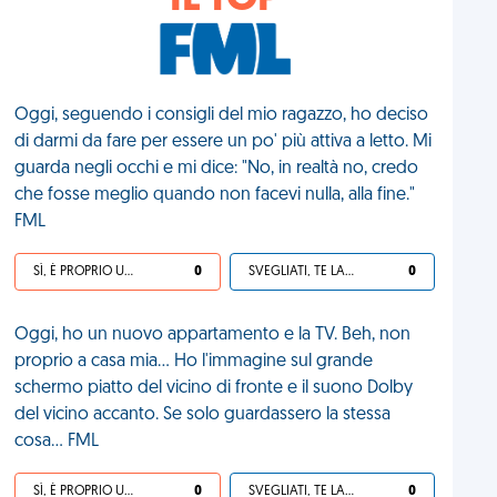
IL TOP
Oggi, seguendo i consigli del mio ragazzo, ho deciso
di darmi da fare per essere un po' più attiva a letto. Mi
guarda negli occhi e mi dice: "No, in realtà no, credo
che fosse meglio quando non facevi nulla, alla fine."
FML
SÌ, È PROPRIO UNA VDM!
0
SVEGLIATI, TE LA SEI CERCATA!
0
Oggi, ho un nuovo appartamento e la TV. Beh, non
proprio a casa mia... Ho l'immagine sul grande
schermo piatto del vicino di fronte e il suono Dolby
del vicino accanto. Se solo guardassero la stessa
cosa... FML
SÌ, È PROPRIO UNA VDM!
0
SVEGLIATI, TE LA SEI CERCATA!
0