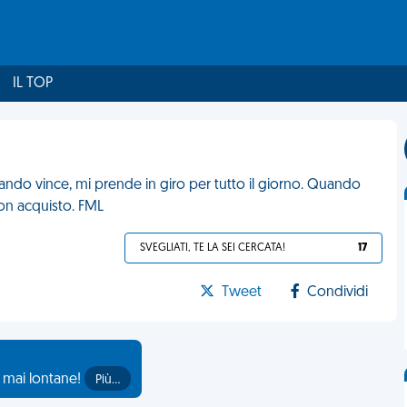
IL TOP
ando vince, mi prende in giro per tutto il giorno. Quando
uon acquisto. FML
SVEGLIATI, TE LA SEI CERCATA!
17
Tweet
Condividi
o mai lontane!
Più…