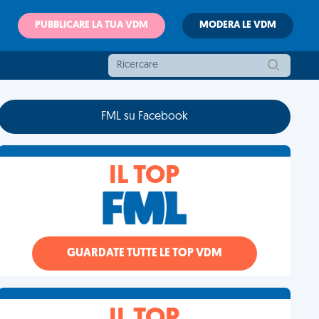
PUBBLICARE LA TUA VDM
MODERA LE VDM
FML su Facebook
IL TOP
GUARDATE TUTTE LE TOP VDM