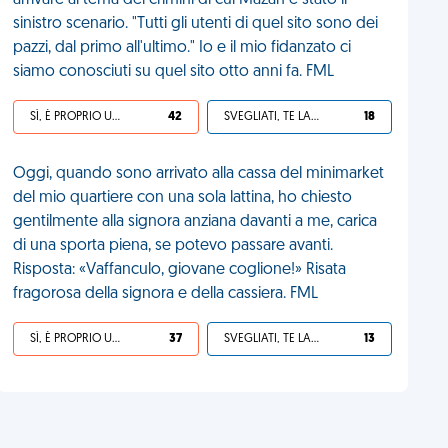
arrivare al tema dei crimini di cui Mazan è stato il
sinistro scenario. "Tutti gli utenti di quel sito sono dei
pazzi, dal primo all'ultimo." Io e il mio fidanzato ci
siamo conosciuti su quel sito otto anni fa. FML
SÌ, È PROPRIO UNA VDM!
42
SVEGLIATI, TE LA SEI CERCATA!
18
Oggi, quando sono arrivato alla cassa del minimarket
del mio quartiere con una sola lattina, ho chiesto
gentilmente alla signora anziana davanti a me, carica
di una sporta piena, se potevo passare avanti.
Risposta: «Vaffanculo, giovane coglione!» Risata
fragorosa della signora e della cassiera. FML
SÌ, È PROPRIO UNA VDM!
37
SVEGLIATI, TE LA SEI CERCATA!
13