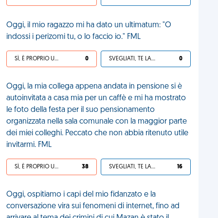
Oggi, il mio ragazzo mi ha dato un ultimatum: "O
indossi i perizomi tu, o lo faccio io." FML
SÌ, È PROPRIO UNA VDM!
0
SVEGLIATI, TE LA SEI CERCATA!
0
Oggi, la mia collega appena andata in pensione si è
autoinvitata a casa mia per un caffè e mi ha mostrato
le foto della festa per il suo pensionamento
organizzata nella sala comunale con la maggior parte
dei miei colleghi. Peccato che non abbia ritenuto utile
invitarmi. FML
SÌ, È PROPRIO UNA VDM!
38
SVEGLIATI, TE LA SEI CERCATA!
16
Oggi, ospitiamo i capi del mio fidanzato e la
conversazione vira sui fenomeni di internet, fino ad