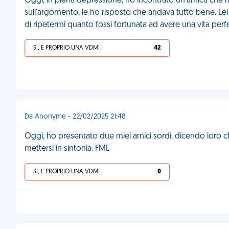
Oggi, in piena depressione, ho incontrato un'amica che 
sull'argomento, le ho risposto che andava tutto bene. Le
di ripetermi quanto fossi fortunata ad avere una vita perf
SÌ, È PROPRIO UNA VDM!
42
Da Anonyme - 22/02/2025 21:48
Oggi, ho presentato due miei amici sordi, dicendo loro
mettersi in sintonia. FML
SÌ, È PROPRIO UNA VDM!
0