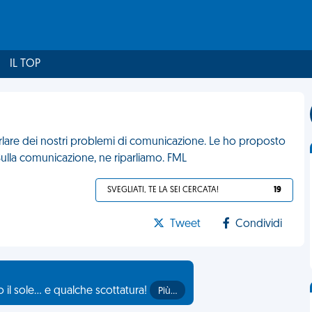
IL TOP
rlare dei nostri problemi di comunicazione. Le ho proposto
. Sulla comunicazione, ne riparliamo. FML
SVEGLIATI, TE LA SEI CERCATA!
19
Tweet
Condividi
il sole... e qualche scottatura!
Più…