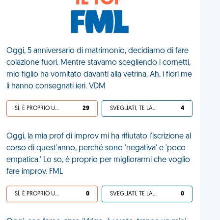
IL TOP
Oggi, 5 anniversario di matrimonio, decidiamo di fare
colazione fuori. Mentre stavamo scegliendo i cornetti,
mio figlio ha vomitato davanti alla vetrina. Ah, i fiori me
li hanno consegnati ieri. VDM
SÌ, È PROPRIO UNA VDM!
29
SVEGLIATI, TE LA SEI CERCATA!
4
Oggi, la mia prof di improv mi ha rifiutato l'iscrizione al
corso di quest'anno, perché sono 'negativa' e 'poco
empatica.' Lo so, è proprio per migliorarmi che voglio
fare improv. FML
SÌ, È PROPRIO UNA VDM!
0
SVEGLIATI, TE LA SEI CERCATA!
0