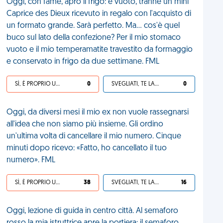
Oggi, con fame, apro il frigo: è vuoto, tranne un mini
Caprice des Dieux ricevuto in regalo con l'acquisto di
un formato grande. Sarà perfetto. Ma... cos'è quel
buco sul lato della confezione? Per il mio stomaco
vuoto e il mio temperamatite travestito da formaggio
e conservato in frigo da due settimane. FML
SÌ, È PROPRIO UNA VDM!
0
SVEGLIATI, TE LA SEI CERCATA!
0
Oggi, da diversi mesi il mio ex non vuole rassegnarsi
all'idea che non siamo più insieme. Gli ordino
un'ultima volta di cancellare il mio numero. Cinque
minuti dopo ricevo: «Fatto, ho cancellato il tuo
numero». FML
SÌ, È PROPRIO UNA VDM!
38
SVEGLIATI, TE LA SEI CERCATA!
16
Oggi, lezione di guida in centro città. Al semaforo