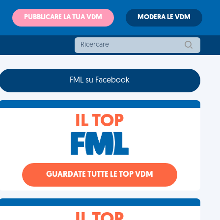
PUBBLICARE LA TUA VDM
MODERA LE VDM
FML su Facebook
IL TOP
GUARDATE TUTTE LE TOP VDM