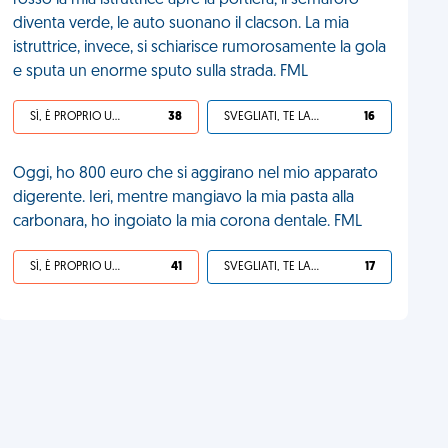
rosso la mia istruttrice apre la portiera; il semaforo
diventa verde, le auto suonano il clacson. La mia
istruttrice, invece, si schiarisce rumorosamente la gola
e sputa un enorme sputo sulla strada. FML
SÌ, È PROPRIO UNA VDM!
38
SVEGLIATI, TE LA SEI CERCATA!
16
Oggi, ho 800 euro che si aggirano nel mio apparato
digerente. Ieri, mentre mangiavo la mia pasta alla
carbonara, ho ingoiato la mia corona dentale. FML
SÌ, È PROPRIO UNA VDM!
41
SVEGLIATI, TE LA SEI CERCATA!
17